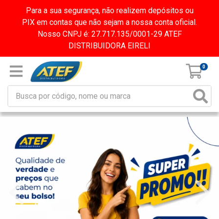
Para a sua segurança, não realizem depósitos ou
PIX em contas que não sejam a nossa conta oficial.
Nosso CNPJ é: 27.717.135/0001-29 ATEF
DISTRIBUIDORA EIRELI
0