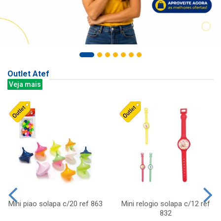
Outlet Atef
Veja mais
Mini piao solapa c/20 ref 863
Mini relogio solapa c/12 ref
832