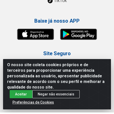
TikTok
Baixe já nosso APP
Site Seguro
O nosso site coleta cookies próprios e de
terceiros para proporcionar uma experiência
personalizada ao usuário, apresentar publicidade
relevante de acordo com o seu perfil e melhorar a
Loja / Showroom
qualidade do nosso site.
Aceitar
Negar não essenciais
Tel.: (11) 3227-0546
Av Vautier, 587/597 - Pari - São Paulo/SP
Preferências de Cookies