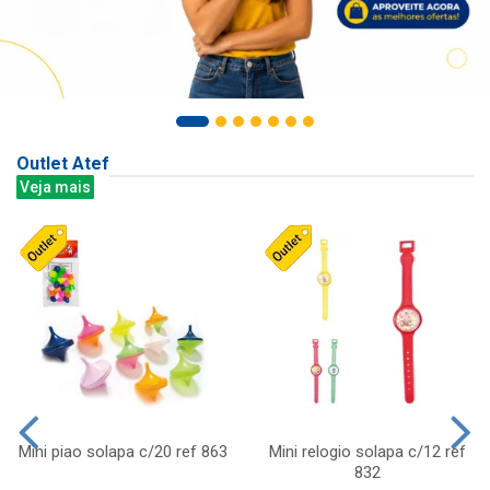
Outlet Atef
Veja mais
Mini piao solapa c/20 ref 863
Mini relogio solapa c/12 ref
832