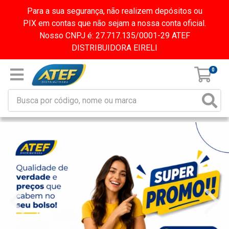
Para a sua segurança, não realizem depósitos ou
PIX em contas que não sejam a nossa conta oficial.
Nosso CNPJ é: 27.717.135/0001-29 ATEF
DISTRIBUIDORA EIRELI
0