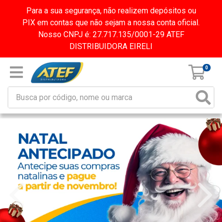
Para a sua segurança, não realizem depósitos ou
PIX em contas que não sejam a nossa conta oficial.
Nosso CNPJ é: 27.717.135/0001-29 ATEF
DISTRIBUIDORA EIRELI
0