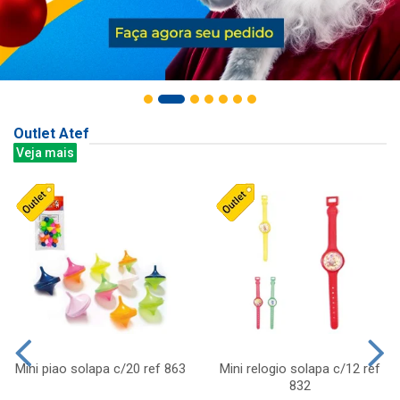
Outlet Atef
Veja mais
Mini piao solapa c/20 ref 863
Mini relogio solapa c/12 ref
832