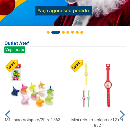
Outlet Atef
Veja mais
Mini piao solapa c/20 ref 863
Mini relogio solapa c/12 ref
832