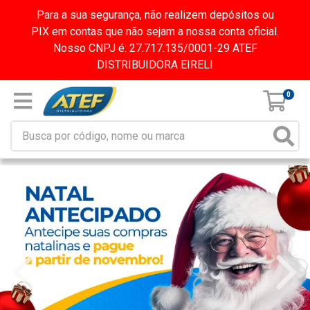
Para a sua segurança, não realizem depósitos ou
PIX em contas que não sejam a nossa conta oficial.
Nosso CNPJ é: 27.717.135/0001-29 ATEF
DISTRIBUIDORA EIRELI
0