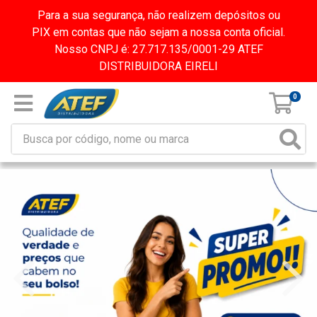
Para a sua segurança, não realizem depósitos ou
PIX em contas que não sejam a nossa conta oficial.
Nosso CNPJ é: 27.717.135/0001-29 ATEF
DISTRIBUIDORA EIRELI
0