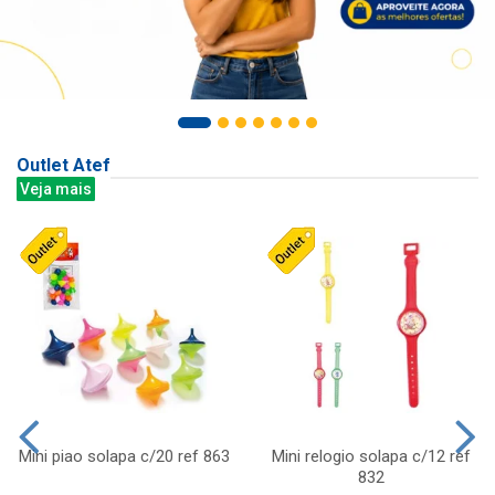
Outlet Atef
Veja mais
Mini piao solapa c/20 ref 863
Mini relogio solapa c/12 ref
832