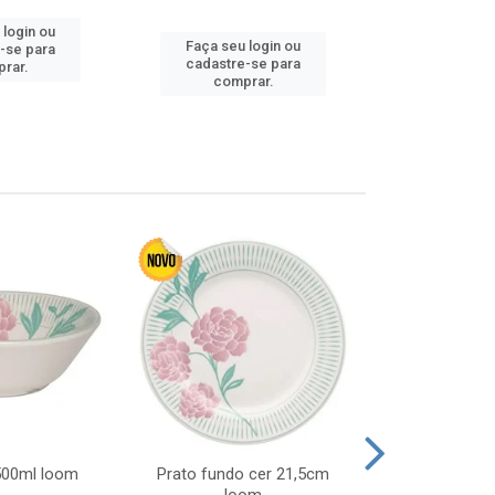
 login ou
Faça seu 
Faça seu login ou
-se para
cadastre
cadastre-se para
rar.
comp
comprar.
 500ml loom
Prato fundo cer 21,5cm
Prato raso c