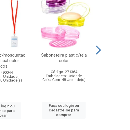
 c/mosquetao
Saboneteira plast c/tela
Prato plas
tical color
color
colo
idos
Código: 271364
Código:
 490044
Embalagem: Unidade
Embalagem
: Unidade
Caixa Com: 48 Unidade(s)
Caixa Com: 4
60 Unidade(s)
Faça seu login ou
Faça seu 
 login ou
cadastre-se para
cadastre
-se para
comprar.
comp
rar.