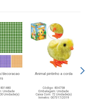
l p/decoracao
Animal pintinho a corda
Noel musi
rs
12,5x1
 831480
Código: 834758
Código:
: Unidade
Embalagem: Unidade
Embalagem
00 Unidade(s)
Caixa Com: 72 Unidade(s)
Caixa Com: 1
Inmetro: 007317/2019