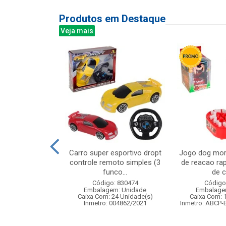
Produtos em Destaque
Veja mais
c/movimento
Carro super esportivo dropt
Jogo dog mor
12x9cm
controle remoto simples (3
de reacao ra
funco...
de c
: 840160
Código: 830474
Código
m: Unidade
Embalagem: Unidade
Embalage
12 Unidade(s)
Caixa Com: 24 Unidade(s)
Caixa Com: 
006720/2019
Inmetro: 004862/2021
Inmetro: ABCP-