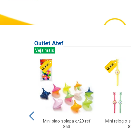
Outlet Atef
Veja mais
last c/div
Mini piao solapa c/20 ref
Mini relogio 
m ursinhos sor
863
8