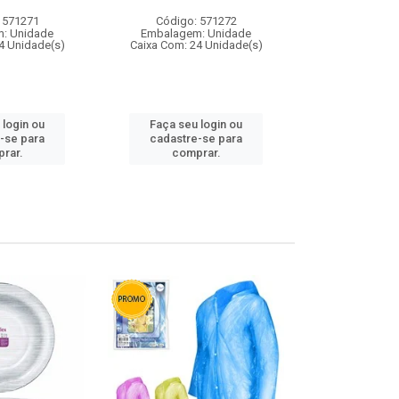
 571271
Código: 571272
Código:
: Unidade
Embalagem: Unidade
Embalagem
4 Unidade(s)
Caixa Com: 24 Unidade(s)
Caixa Com: 4
 login ou
Faça seu login ou
Faça seu 
-se para
cadastre-se para
cadastre
rar.
comprar.
comp