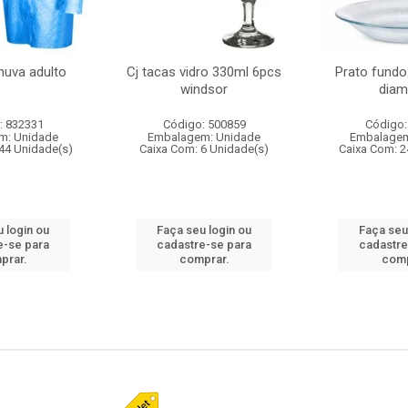
huva adulto
Cj tacas vidro 330ml 6pcs
Prato fundo
windsor
diam
: 832331
Código: 500859
Código:
m: Unidade
Embalagem: Unidade
Embalagem
44 Unidade(s)
Caixa Com: 6 Unidade(s)
Caixa Com: 2
 login ou
Faça seu login ou
Faça seu
e-se para
cadastre-se para
cadastre
prar.
comprar.
comp