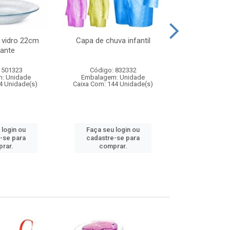
 vidro 22cm
Capa de chuva infantil
Jg prato fun
ante
diam
 501323
Código: 832332
Código:
: Unidade
Embalagem: Unidade
Embalagem
4 Unidade(s)
Caixa Com: 144 Unidade(s)
Caixa Com: 6
 login ou
Faça seu login ou
Faça seu 
-se para
cadastre-se para
cadastre
rar.
comprar.
comp