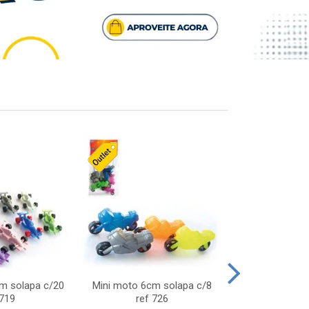
cm solapa c/20
Mini moto 6cm solapa c/8
Giro helice so
 719
ref 726
75