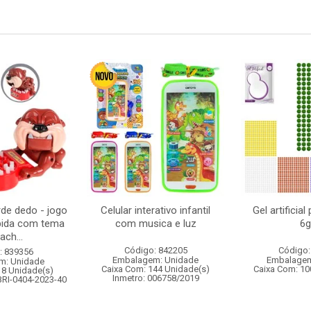
de dedo - jogo
Celular interativo infantil
Gel artificia
pida com tema
com musica e luz
6g
ach...
Código: 842205
Código:
: 839356
Embalagem: Unidade
Embalagem
m: Unidade
Caixa Com: 144 Unidade(s)
Caixa Com: 10
18 Unidade(s)
Inmetro: 006758/2019
BRI-0404-2023-40