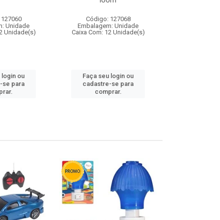
loom
 127060
Código: 127068
Código:
: Unidade
Embalagem: Unidade
Embalagem
2 Unidade(s)
Caixa Com: 12 Unidade(s)
Caixa Com: 1
 login ou
Faça seu login ou
Faça seu 
-se para
cadastre-se para
cadastre
rar.
comprar.
comp