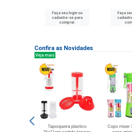
u login ou
Faça seu login ou
Faça seu
e-se para
cadastre-se para
cadastr
prar.
comprar.
com
Confira as Novidades
Veja mais
mesa cer 18cm
Tapioqueira plastico
Copo mixer 