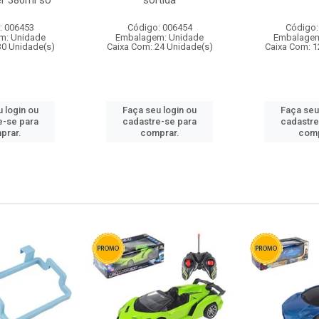
r 380ml so
sortida
: 006453
Código: 006454
Código:
m: Unidade
Embalagem: Unidade
Embalagem
30 Unidade(s)
Caixa Com: 24 Unidade(s)
Caixa Com: 1
 login ou
Faça seu login ou
Faça seu
e-se para
cadastre-se para
cadastre
prar.
comprar.
comp