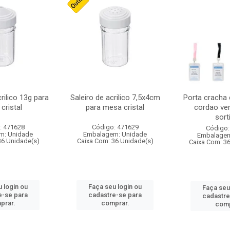
crilico 13g para
Saleiro de acrilico 7,5x4cm
Porta cracha
cristal
para mesa cristal
cordao ver
sort
: 471628
Código: 471629
Código:
m: Unidade
Embalagem: Unidade
Embalagem
36 Unidade(s)
Caixa Com: 36 Unidade(s)
Caixa Com: 3
 login ou
Faça seu login ou
Faça seu
e-se para
cadastre-se para
cadastre
prar.
comprar.
comp