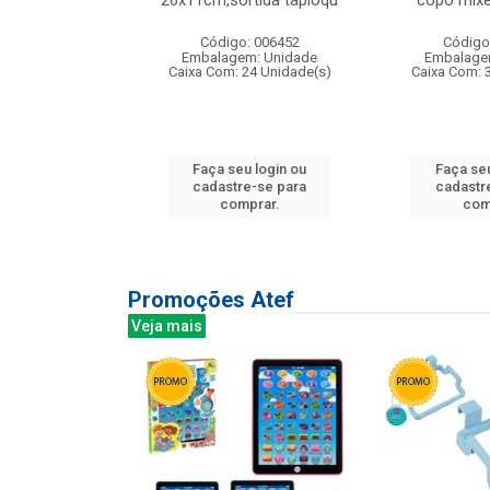
irios
26x11cm,sortida tapioqu
copo mixe
: 135177
Código: 006452
Código
m: Unidade
Embalagem: Unidade
Embalage
12 Unidade(s)
Caixa Com: 24 Unidade(s)
Caixa Com: 
u login ou
Faça seu login ou
Faça seu
e-se para
cadastre-se para
cadastr
prar.
comprar.
com
Promoções Atef
Veja mais