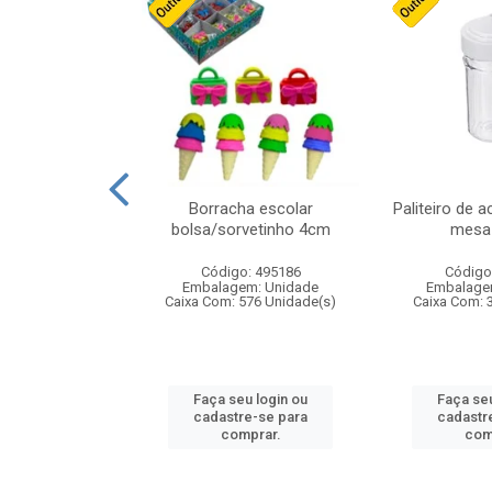
stico n.4 12cm
Borracha escolar
Paliteiro de a
bolsa/sorvetinho 4cm
mesa 
: 940550
Código: 495186
Código
m: Unidade
Embalagem: Unidade
Embalage
24 Unidade(s)
Caixa Com: 576 Unidade(s)
Caixa Com: 
u login ou
Faça seu login ou
Faça seu
e-se para
cadastre-se para
cadastr
prar.
comprar.
com