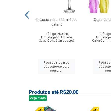
o raso 25,5cm
Cj tacas vidro 220ml 6pcs
Capa de c
e petala
gallant
: 503787
Código: 500088
Código
m: Unidade
Embalagem: Unidade
Embalage
24 Unidade(s)
Caixa Com: 6 Unidade(s)
Caixa Com: 1
u login ou
Faça seu login ou
Faça seu
e-se para
cadastre-se para
cadastr
prar.
comprar.
com
Produtos até R$20,00
Veja mais