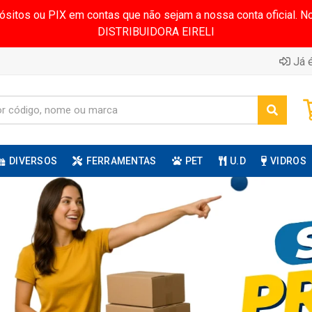
pósitos ou PIX em contas que não sejam a nossa conta oficial.
DISTRIBUIDORA EIRELI
Já é
DIVERSOS
FERRAMENTAS
PET
U.D
VIDROS