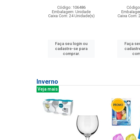
: 275814
Código: 106486
Código
m: Unidade
Embalagem: Unidade
Embalage
240 Unidade(s)
Caixa Com: 24 Unidade(s)
Caixa Com: 
u login ou
Faça seu login ou
Faça seu
e-se para
cadastre-se para
cadastr
prar.
comprar.
com
Inverno
Veja mais