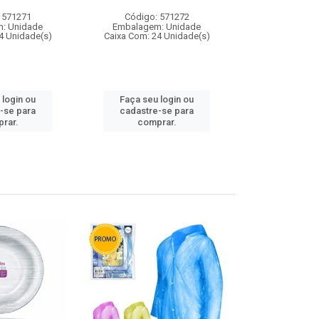
 571271
Código: 571272
Código:
: Unidade
Embalagem: Unidade
Embalagem
4 Unidade(s)
Caixa Com: 24 Unidade(s)
Caixa Com: 4
 login ou
Faça seu login ou
Faça seu 
-se para
cadastre-se para
cadastre
rar.
comprar.
comp