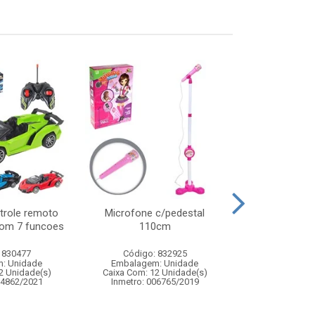
trole remoto
Microfone c/pedestal
Tablet intera
com 7 funcoes
110cm
24x1
 830477
Código: 832925
Código:
: Unidade
Embalagem: Unidade
Embalagem
2 Unidade(s)
Caixa Com: 12 Unidade(s)
Caixa Com: 3
04862/2021
Inmetro: 006765/2019
Inmetro: 0