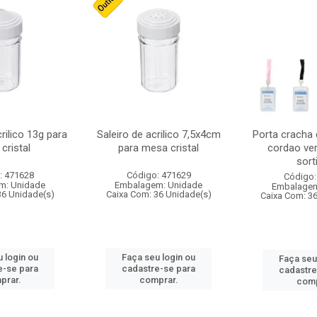
crilico 13g para
Saleiro de acrilico 7,5x4cm
Porta cracha
cristal
para mesa cristal
cordao ver
sort
: 471628
Código: 471629
Código:
m: Unidade
Embalagem: Unidade
Embalagem
36 Unidade(s)
Caixa Com: 36 Unidade(s)
Caixa Com: 3
 login ou
Faça seu login ou
Faça seu
e-se para
cadastre-se para
cadastre
prar.
comprar.
comp