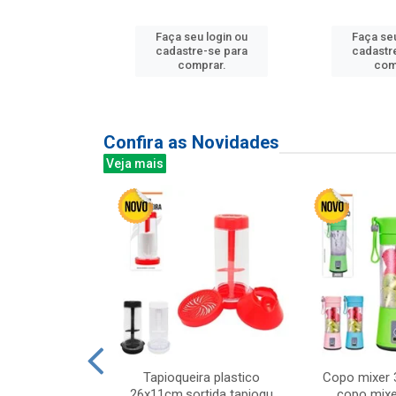
u login ou
Faça seu login ou
Faça seu
e-se para
cadastre-se para
cadastr
prar.
comprar.
com
Confira as Novidades
Veja mais
mesa cer 18cm
Tapioqueira plastico
Copo mixer 
irios
26x11cm,sortida tapioqu
copo mixe