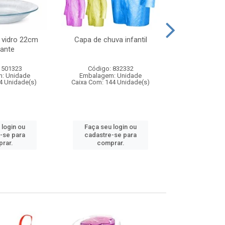
 vidro 22cm
Capa de chuva infantil
Jg prato fun
ante
diam
 501323
Código: 832332
Código:
: Unidade
Embalagem: Unidade
Embalagem
4 Unidade(s)
Caixa Com: 144 Unidade(s)
Caixa Com: 6
 login ou
Faça seu login ou
Faça seu 
-se para
cadastre-se para
cadastre
rar.
comprar.
comp