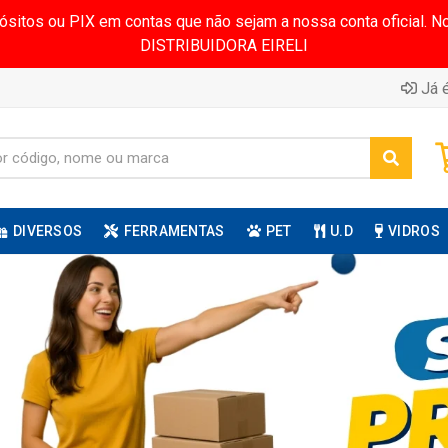
pósitos ou PIX em contas que não sejam a nossa conta oficial.
DISTRIBUIDORA EIRELI
Já é
DIVERSOS
FERRAMENTAS
PET
U.D
VIDROS