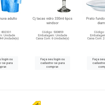
huva adulto
Cj tacas vidro 330ml 6pcs
Prato fundo
windsor
diam
: 832331
Código: 500859
Código:
m: Unidade
Embalagem: Unidade
Embalagem
44 Unidade(s)
Caixa Com: 6 Unidade(s)
Caixa Com: 2
 login ou
Faça seu login ou
Faça seu
e-se para
cadastre-se para
cadastre
prar.
comprar.
comp