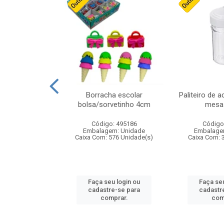
stico n.4 12cm
Borracha escolar
Paliteiro de a
bolsa/sorvetinho 4cm
mesa 
: 940550
Código: 495186
Código
m: Unidade
Embalagem: Unidade
Embalage
24 Unidade(s)
Caixa Com: 576 Unidade(s)
Caixa Com: 
u login ou
Faça seu login ou
Faça seu
e-se para
cadastre-se para
cadastr
prar.
comprar.
com