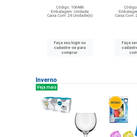
: 275814
Código: 106486
Código
m: Unidade
Embalagem: Unidade
Embalage
240 Unidade(s)
Caixa Com: 24 Unidade(s)
Caixa Com: 
u login ou
Faça seu login ou
Faça seu
e-se para
cadastre-se para
cadastr
prar.
comprar.
com
Inverno
Veja mais