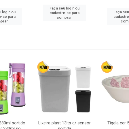
Faça seu login ou
 login ou
Faça seu
cadastre-se para
e-se para
cadastre
comprar.
prar.
comp
380ml sortido
Lixeira plast 13lts c/ sensor
Tigela cer
r 380ml so
sortida