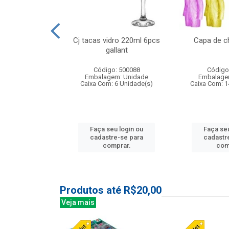
o raso 25,5cm
Cj tacas vidro 220ml 6pcs
Capa de c
e petala
gallant
: 503787
Código: 500088
Código
m: Unidade
Embalagem: Unidade
Embalage
24 Unidade(s)
Caixa Com: 6 Unidade(s)
Caixa Com: 1
u login ou
Faça seu login ou
Faça seu
e-se para
cadastre-se para
cadastr
prar.
comprar.
com
Produtos até R$20,00
Veja mais