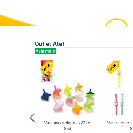
Outlet Atef
Veja mais
last c/div
Mini piao solapa c/20 ref
Mini relogio 
m ursinhos sor
863
8