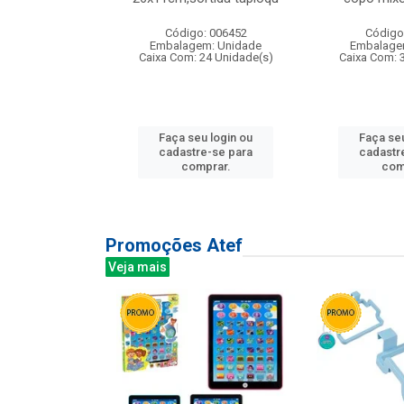
: 135177
Código: 006452
Código
m: Unidade
Embalagem: Unidade
Embalage
12 Unidade(s)
Caixa Com: 24 Unidade(s)
Caixa Com: 
u login ou
Faça seu login ou
Faça seu
e-se para
cadastre-se para
cadastr
prar.
comprar.
com
Promoções Atef
Veja mais