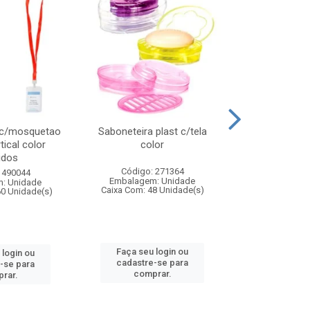
 c/mosquetao
Saboneteira plast c/tela
Prato plas
tical color
color
colo
idos
Código: 271364
Código:
 490044
Embalagem: Unidade
Embalagem
: Unidade
Caixa Com: 48 Unidade(s)
Caixa Com: 4
60 Unidade(s)
Faça seu login ou
Faça seu 
 login ou
cadastre-se para
cadastre
-se para
comprar.
comp
rar.