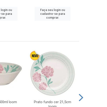
 login ou
Faça seu login ou
Faça seu 
-se para
cadastre-se para
cadastre
rar.
comprar.
comp
 500ml loom
Prato fundo cer 21,5cm
Prato raso c
loom