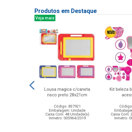
Produtos em Destaque
Veja mais
 aa c/60 unid
Lousa magica c/caneta
Kit beleza 
ref r6p4s
risco preto 28x21cm
aces
: 521135
Código: 837921
Código
m: Unidade
Embalagem: Unidade
Embalage
20 Unidade(s)
Caixa Com: 48 Unidade(s)
Caixa Com: 
Inmetro: 005964/2019
Inmetro: 