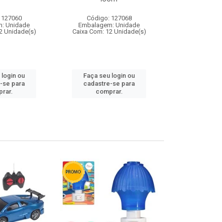
 127060
Código: 127068
Código:
: Unidade
Embalagem: Unidade
Embalagem
2 Unidade(s)
Caixa Com: 12 Unidade(s)
Caixa Com: 1
 login ou
Faça seu login ou
Faça seu 
-se para
cadastre-se para
cadastre
rar.
comprar.
comp