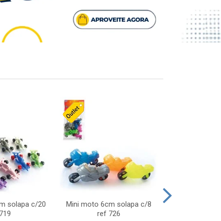
cm solapa c/20
Mini moto 6cm solapa c/8
Giro helice so
 719
ref 726
75