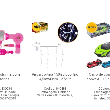
bolsinha com
Pisca cortina 150led bco frio
Carro de con
sorios
4,5mx40cm 127v 8f
convexi 1:18 
: 830034
Código: 840483
Código:
m: Unidade
Embalagem: Unidade
Embalagem
24 Unidade(s)
Caixa Com: 60 Unidade(s)
Caixa Com: 1
006697/2019
Inmetro: 0