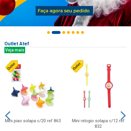
Outlet Atef
Veja mais
Mini piao solapa c/20 ref 863
Mini relogio solapa c/12 ref
832