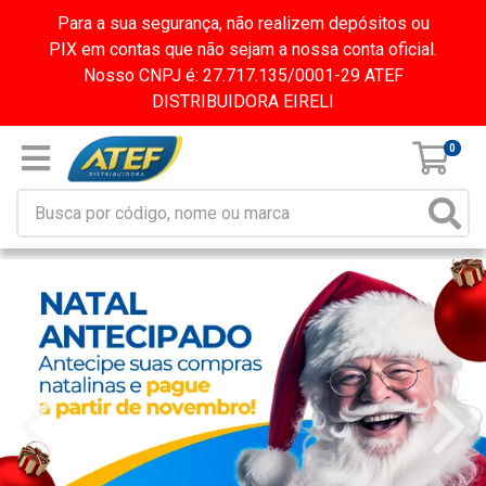
Para a sua segurança, não realizem depósitos ou
PIX em contas que não sejam a nossa conta oficial.
Nosso CNPJ é: 27.717.135/0001-29 ATEF
DISTRIBUIDORA EIRELI
0