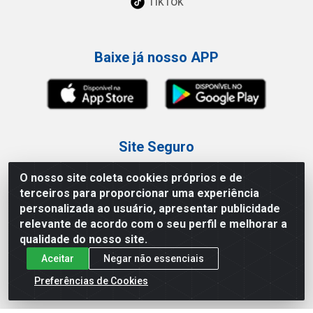
TikTok
Baixe já nosso APP
Site Seguro
O nosso site coleta cookies próprios e de
terceiros para proporcionar uma experiência
personalizada ao usuário, apresentar publicidade
relevante de acordo com o seu perfil e melhorar a
Loja / Showroom
qualidade do nosso site.
Aceitar
Negar não essenciais
Tel.: (11) 3227-0546
Av Vautier, 587/597 - Pari - São Paulo/SP
Preferências de Cookies