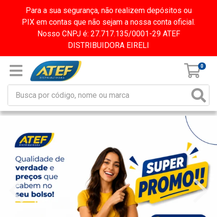
Para a sua segurança, não realizem depósitos ou
PIX em contas que não sejam a nossa conta oficial.
Nosso CNPJ é: 27.717.135/0001-29 ATEF
DISTRIBUIDORA EIRELI
0