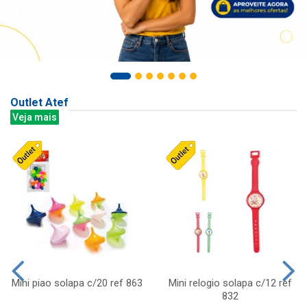
Outlet Atef
Veja mais
Mini piao solapa c/20 ref 863
Mini relogio solapa c/12 ref
832