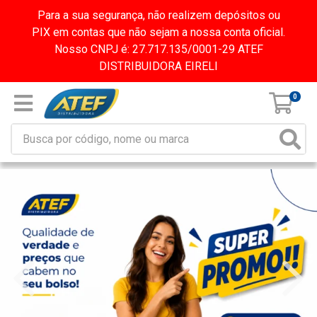
Para a sua segurança, não realizem depósitos ou
PIX em contas que não sejam a nossa conta oficial.
Nosso CNPJ é: 27.717.135/0001-29 ATEF
DISTRIBUIDORA EIRELI
0