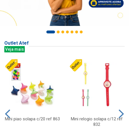
Outlet Atef
Veja mais
Mini piao solapa c/20 ref 863
Mini relogio solapa c/12 ref
832