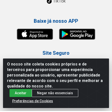
TikTok
Baixe já nosso APP
Site Seguro
O nosso site coleta cookies próprios e de
terceiros para proporcionar uma experiência
personalizada ao usuário, apresentar publicidade
relevante de acordo com o seu perfil e melhorar a
Loja / Showroom
qualidade do nosso site.
Aceitar
Negar não essenciais
Tel.: (11) 3227-0546
Av Vautier, 587/597 - Pari - São Paulo/SP
Preferências de Cookies