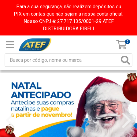
Para a sua segurança, não realizem depósitos ou
PIX em contas que não sejam a nossa conta oficial.
Nosso CNPJ é: 27.717.135/0001-29 ATEF
DISTRIBUIDORA EIRELI
0