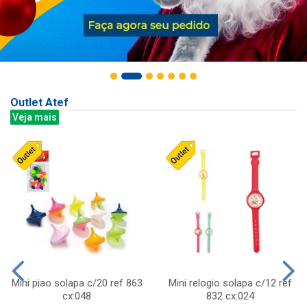
Outlet Atef
Veja mais
Mini piao solapa c/20 ref 863
Mini relogio solapa c/12 ref
cx:048
832 cx:024