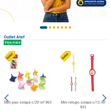
Outlet Atef
Veja mais
Mini piao solapa c/20 ref 863
Mini relogio solapa c/12 ref
832