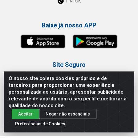
TikTok
Baixe já nosso APP
Site Seguro
O nosso site coleta cookies próprios e de
terceiros para proporcionar uma experiência
personalizada ao usuário, apresentar publicidade
relevante de acordo com o seu perfil e melhorar a
Loja / Showroom
qualidade do nosso site.
Aceitar
Negar não essenciais
Tel.: (11) 3227-0546
Av Vautier, 587/597 - Pari - São Paulo/SP
Preferências de Cookies