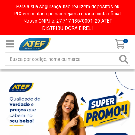
Para a sua segurança, não realizem depósitos ou
PIX em contas que não sejam a nossa conta oficial.
Nosso CNPJ é: 27.717.135/0001-29 ATEF
DISTRIBUIDORA EIRELI
0