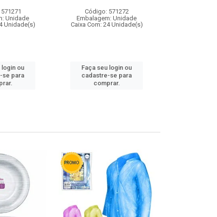
 571271
Código: 571272
Código:
: Unidade
Embalagem: Unidade
Embalagem
4 Unidade(s)
Caixa Com: 24 Unidade(s)
Caixa Com: 4
 login ou
Faça seu login ou
Faça seu 
-se para
cadastre-se para
cadastre
rar.
comprar.
comp