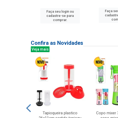
u login ou
Faça seu
Faça seu login ou
e-se para
cadastr
cadastre-se para
prar.
com
comprar.
Confira as Novidades
Veja mais
mesa cer 18cm
Tapioqueira plastico
Copo mixer 