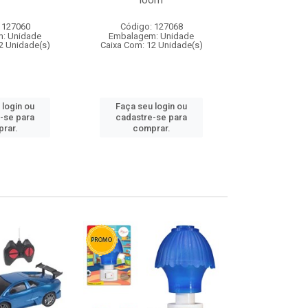
loom
 127060
Código: 127068
Código:
: Unidade
Embalagem: Unidade
Embalagem
2 Unidade(s)
Caixa Com: 12 Unidade(s)
Caixa Com: 1
 login ou
Faça seu login ou
Faça seu 
-se para
cadastre-se para
cadastre
rar.
comprar.
comp