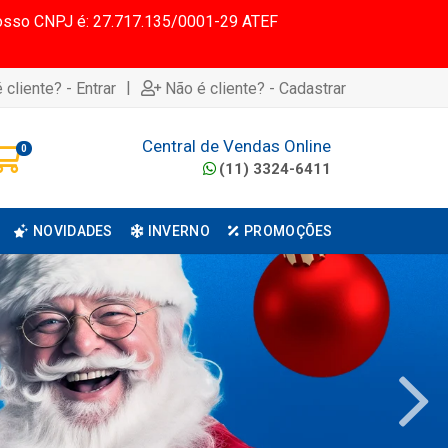
 Nosso CNPJ é: 27.717.135/0001-29 ATEF
|
 cliente? - Entrar
Não é cliente? - Cadastrar
Central de Vendas Online
0
(11) 3324-6411
NOVIDADES
INVERNO
PROMOÇÕES