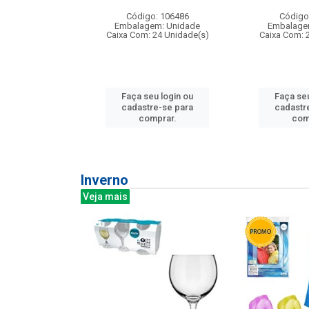
: 275814
Código: 106486
Código
m: Unidade
Embalagem: Unidade
Embalage
240 Unidade(s)
Caixa Com: 24 Unidade(s)
Caixa Com: 
u login ou
Faça seu login ou
Faça seu
e-se para
cadastre-se para
cadastr
prar.
comprar.
com
Inverno
Veja mais