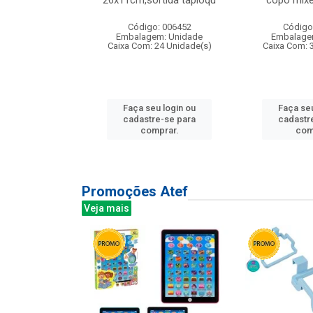
irios
26x11cm,sortida tapioqu
copo mixe
: 135177
Código: 006452
Código
m: Unidade
Embalagem: Unidade
Embalage
12 Unidade(s)
Caixa Com: 24 Unidade(s)
Caixa Com: 
u login ou
Faça seu login ou
Faça seu
e-se para
cadastre-se para
cadastr
prar.
comprar.
com
Promoções Atef
Veja mais