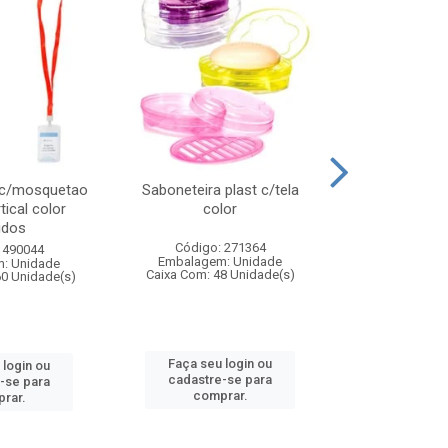
 c/mosquetao
Saboneteira plast c/tela
Prato plas
tical color
color
colo
idos
Código: 271364
Código:
 490044
Embalagem: Unidade
Embalagem
: Unidade
Caixa Com: 48 Unidade(s)
Caixa Com: 4
60 Unidade(s)
Faça seu login ou
Faça seu 
 login ou
cadastre-se para
cadastre
-se para
comprar.
comp
rar.