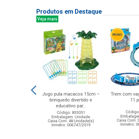
Produtos em Destaque
Veja mais
 com luminaria
Jogo pula macacos 15cm –
Trem com vag
5x33cm
brinquedo divertido e
11 
educativo par...
: 830852
Código
Código: 833051
m: Unidade
Embalage
Embalagem: Unidade
24 Unidade(s)
Caixa Com: 
Caixa Com: 48 Unidade(s)
Inmetro: 
Inmetro: 006747/2019