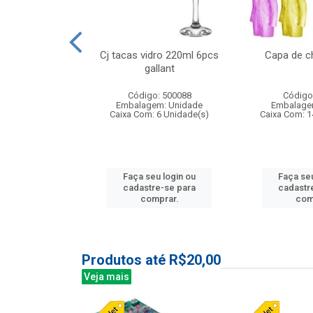
 vidro 23,5cm
Cj tacas vidro 220ml 6pcs
Capa de c
e petala
gallant
: 503788
Código: 500088
Código
m: Unidade
Embalagem: Unidade
Embalage
24 Unidade(s)
Caixa Com: 6 Unidade(s)
Caixa Com: 1
u login ou
Faça seu login ou
Faça seu
e-se para
cadastre-se para
cadastr
prar.
comprar.
com
Produtos até R$20,00
Veja mais