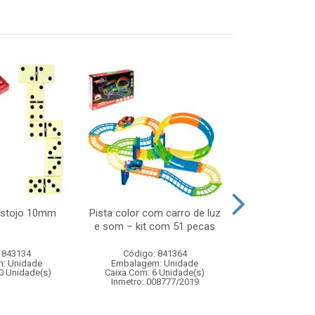
estojo 10mm
Pista color com carro de luz
Pet natali
e som – kit com 51 pecas
9,5x16
 843134
Código: 841364
Código:
: Unidade
Embalagem: Unidade
Embalagem
0 Unidade(s)
Caixa Com: 6 Unidade(s)
Caixa Com: 7
Inmetro: 008777/2019
Inmetro: 0