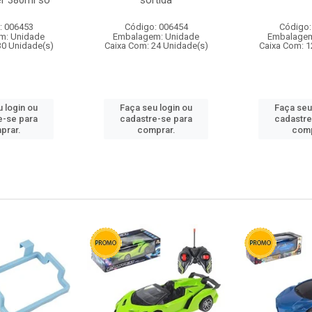
r 380ml so
sortida
: 006453
Código: 006454
Código:
m: Unidade
Embalagem: Unidade
Embalagem
30 Unidade(s)
Caixa Com: 24 Unidade(s)
Caixa Com: 1
 login ou
Faça seu login ou
Faça seu
e-se para
cadastre-se para
cadastre
prar.
comprar.
comp