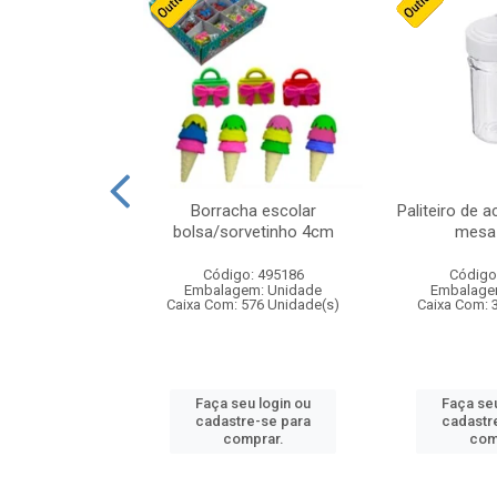
stico n.4 12cm
Borracha escolar
Paliteiro de a
bolsa/sorvetinho 4cm
mesa 
: 940550
Código: 495186
Código
m: Unidade
Embalagem: Unidade
Embalage
24 Unidade(s)
Caixa Com: 576 Unidade(s)
Caixa Com: 
u login ou
Faça seu login ou
Faça seu
e-se para
cadastre-se para
cadastr
prar.
comprar.
com