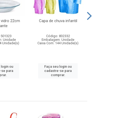
 vidro 22cm
Capa de chuva infantil
Jg prato fun
ante
diam
 501323
Código: 832332
Código:
: Unidade
Embalagem: Unidade
Embalagem
4 Unidade(s)
Caixa Com: 144 Unidade(s)
Caixa Com: 6
 login ou
Faça seu login ou
Faça seu 
-se para
cadastre-se para
cadastre
rar.
comprar.
comp