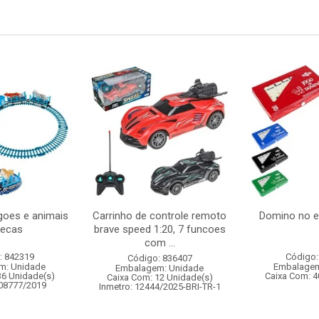
oes e animais
Carrinho de controle remoto
Domino no 
pecas
brave speed 1:20, 7 funcoes
com ...
: 842319
Código:
Código: 836407
m: Unidade
Embalagem
Embalagem: Unidade
36 Unidade(s)
Caixa Com: 4
Caixa Com: 12 Unidade(s)
008777/2019
Inmetro: 12444/2025-BRI-TR-1