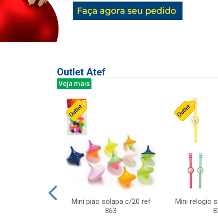
Outlet Atef
Veja mais
last c/div
Mini piao solapa c/20 ref
Mini relogio 
m ursinhos sor
863
8