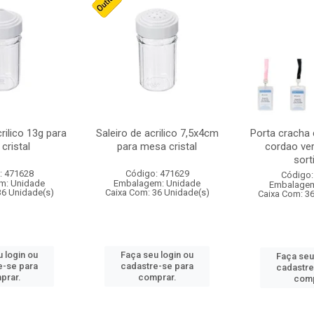
crilico 13g para
Saleiro de acrilico 7,5x4cm
Porta cracha
cristal
para mesa cristal
cordao ver
sort
: 471628
Código: 471629
Código:
m: Unidade
Embalagem: Unidade
Embalagem
36 Unidade(s)
Caixa Com: 36 Unidade(s)
Caixa Com: 3
 login ou
Faça seu login ou
Faça seu
e-se para
cadastre-se para
cadastre
prar.
comprar.
comp