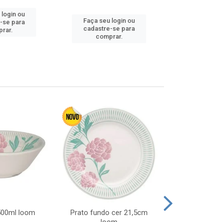
 login ou
Faça seu login ou
Faça seu 
-se para
cadastre-se para
cadastre
rar.
comprar.
comp
 500ml loom
Prato fundo cer 21,5cm
Prato raso c