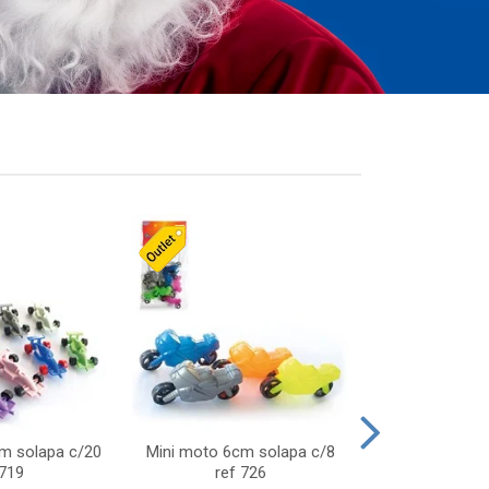
cm solapa c/20
Mini moto 6cm solapa c/8
Giro helice so
 719
ref 726
75