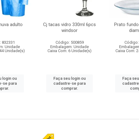
huva adulto
Cj tacas vidro 330ml 6pcs
Prato fundo
windsor
diam
: 832331
Código: 500859
Código:
m: Unidade
Embalagem: Unidade
Embalagem
44 Unidade(s)
Caixa Com: 6 Unidade(s)
Caixa Com: 2
 login ou
Faça seu login ou
Faça seu
e-se para
cadastre-se para
cadastre
prar.
comprar.
comp