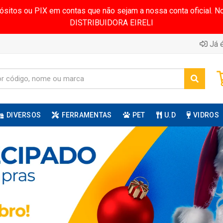
pósitos ou PIX em contas que não sejam a nossa conta oficial.
DISTRIBUIDORA EIRELI
Já é
DIVERSOS
FERRAMENTAS
PET
U.D
VIDROS