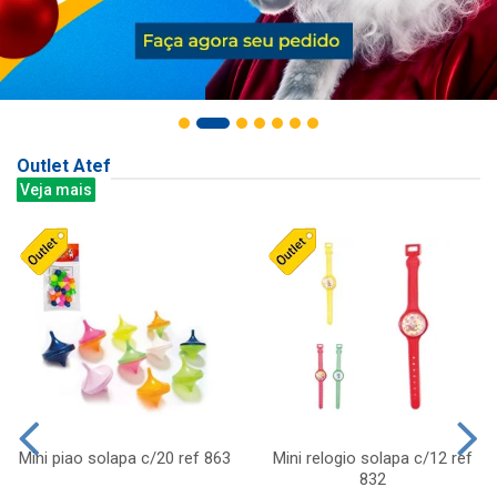
Outlet Atef
Veja mais
Mini piao solapa c/20 ref 863
Mini relogio solapa c/12 ref
832