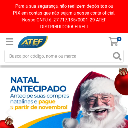
Para a sua segurança, não realizem depósitos ou
PIX em contas que não sejam a nossa conta oficial.
Nosso CNPJ é: 27.717.135/0001-29 ATEF
DISTRIBUIDORA EIRELI
0