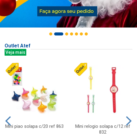
Outlet Atef
Veja mais
Mini piao solapa c/20 ref 863
Mini relogio solapa c/12 ref
832