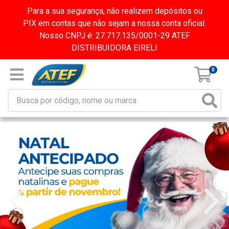
Para a sua segurança, não realizem depósitos ou
PIX em contas que não sejam a nossa conta oficial.
Nosso CNPJ é: 27.717.135/0001-29 ATEF
DISTRIBUIDORA EIRELI
0