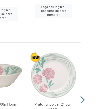
Faça seu login ou
Faça seu 
 login ou
cadastre-se para
cadastre
-se para
comprar.
comp
rar.
 500ml loom
Prato fundo cer 21,5cm
Prato raso c