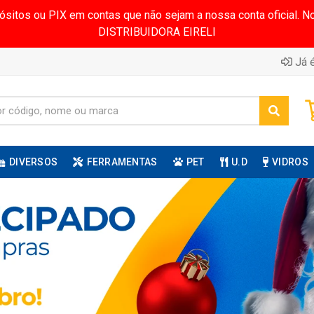
pósitos ou PIX em contas que não sejam a nossa conta oficial.
DISTRIBUIDORA EIRELI
Já é
DIVERSOS
FERRAMENTAS
PET
U.D
VIDROS