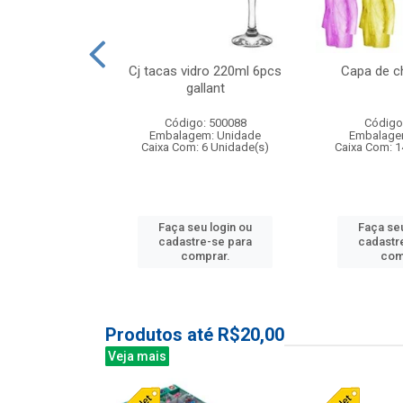
o raso 25,5cm
Cj tacas vidro 220ml 6pcs
Capa de c
e petala
gallant
: 503787
Código: 500088
Código
m: Unidade
Embalagem: Unidade
Embalage
24 Unidade(s)
Caixa Com: 6 Unidade(s)
Caixa Com: 1
u login ou
Faça seu login ou
Faça seu
e-se para
cadastre-se para
cadastr
prar.
comprar.
com
Produtos até R$20,00
Veja mais