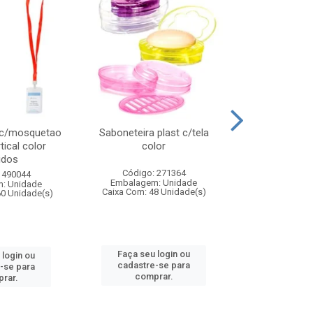
 c/mosquetao
Saboneteira plast c/tela
Prato plas
tical color
color
colo
idos
Código: 271364
Código:
 490044
Embalagem: Unidade
Embalagem
: Unidade
Caixa Com: 48 Unidade(s)
Caixa Com: 4
60 Unidade(s)
Faça seu login ou
Faça seu 
 login ou
cadastre-se para
cadastre
-se para
comprar.
comp
rar.