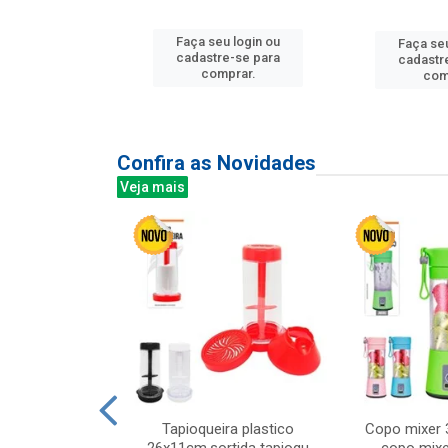
u login ou
Faça seu login ou
Faça seu
e-se para
cadastre-se para
cadastr
prar.
comprar.
com
Confira as Novidades
Veja mais
mesa cer 18cm
Tapioqueira plastico
Copo mixer 