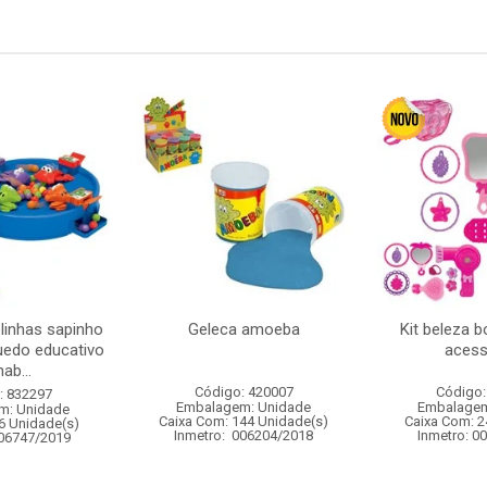
linhas sapinho
Geleca amoeba
Kit beleza 
uedo educativo
acess
ab...
Código: 420007
Código:
: 832297
Embalagem: Unidade
Embalagem
m: Unidade
Caixa Com: 144 Unidade(s)
Caixa Com: 2
6 Unidade(s)
Inmetro: 006204/2018
Inmetro: 0
006747/2019