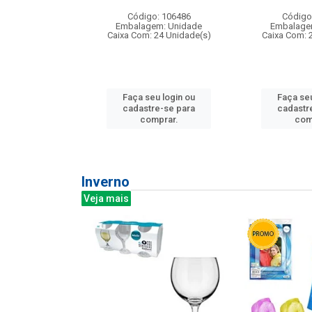
: 275814
Código: 106486
Código
m: Unidade
Embalagem: Unidade
Embalage
240 Unidade(s)
Caixa Com: 24 Unidade(s)
Caixa Com: 
u login ou
Faça seu login ou
Faça seu
e-se para
cadastre-se para
cadastr
prar.
comprar.
com
Inverno
Veja mais