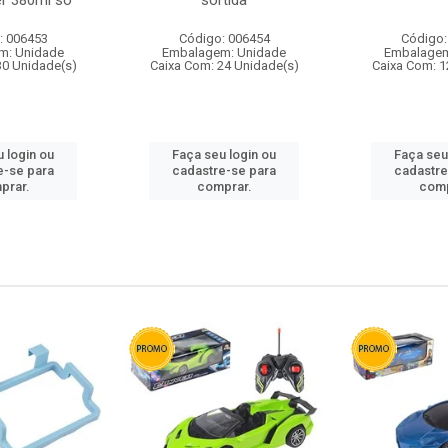
r 380ml so
sortida
: 006453
Código: 006454
Código:
m: Unidade
Embalagem: Unidade
Embalagem
30 Unidade(s)
Caixa Com: 24 Unidade(s)
Caixa Com: 1
 login ou
Faça seu login ou
Faça seu
e-se para
cadastre-se para
cadastre
prar.
comprar.
comp