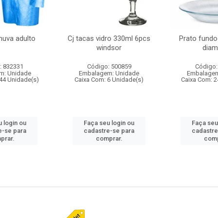
huva adulto
Cj tacas vidro 330ml 6pcs
Prato fundo
windsor
diam
: 832331
Código: 500859
Código:
m: Unidade
Embalagem: Unidade
Embalagem
44 Unidade(s)
Caixa Com: 6 Unidade(s)
Caixa Com: 2
 login ou
Faça seu login ou
Faça seu
e-se para
cadastre-se para
cadastre
prar.
comprar.
comp