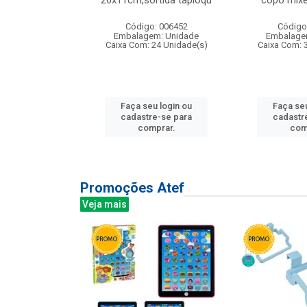
irios
26x11cm,sortida tapioqu
copo mixe
: 135177
Código: 006452
Código
m: Unidade
Embalagem: Unidade
Embalage
12 Unidade(s)
Caixa Com: 24 Unidade(s)
Caixa Com: 
u login ou
Faça seu login ou
Faça seu
e-se para
cadastre-se para
cadastr
prar.
comprar.
com
Promoções Atef
Veja mais