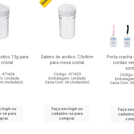
crilico 13g para
Saleiro de acrilico 7,5x4cm
Porta cracha
cristal
para mesa cristal
cordao ver
sort
: 471628
Código: 471629
Código:
m: Unidade
Embalagem: Unidade
Embalagem
36 Unidade(s)
Caixa Com: 36 Unidade(s)
Caixa Com: 3
 login ou
Faça seu login ou
Faça seu
e-se para
cadastre-se para
cadastre
prar.
comprar.
comp