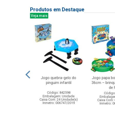
Produtos em Destaque
Veja mais
el protetora
Jogo quebra-gelo do
Jogo papa bo
 21cm c/50pc
pinguim infantil
36cm – brinq
de h
: 836423
Código: 842598
Código
m: Unidade
Embalagem: Unidade
Embalage
60 Unidade(s)
Caixa Com: 24 Unidade(s)
Caixa Com: 
Inmetro: 006747/2019
Inmetro: 