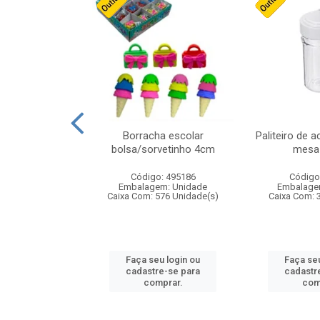
stico n.4 12cm
Borracha escolar
Paliteiro de a
bolsa/sorvetinho 4cm
mesa 
: 940550
Código: 495186
Código
m: Unidade
Embalagem: Unidade
Embalage
24 Unidade(s)
Caixa Com: 576 Unidade(s)
Caixa Com: 
u login ou
Faça seu login ou
Faça seu
e-se para
cadastre-se para
cadastr
prar.
comprar.
com