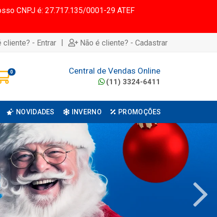
 Nosso CNPJ é: 27.717.135/0001-29 ATEF
|
 cliente? - Entrar
Não é cliente? - Cadastrar
Central de Vendas Online
0
(11) 3324-6411
NOVIDADES
INVERNO
PROMOÇÕES