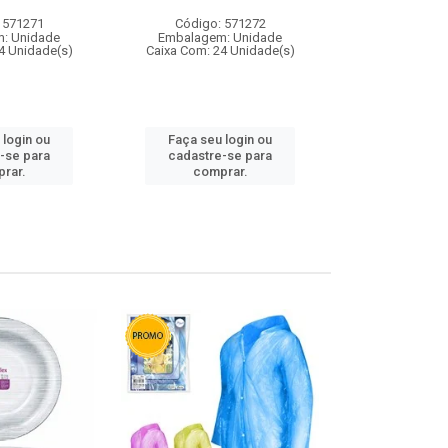
 571271
Código: 571272
Código:
: Unidade
Embalagem: Unidade
Embalagem
4 Unidade(s)
Caixa Com: 24 Unidade(s)
Caixa Com: 4
 login ou
Faça seu login ou
Faça seu 
-se para
cadastre-se para
cadastre
rar.
comprar.
comp