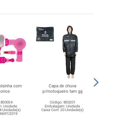
bolsinha com
Capa de chuva
Aparador higie
orios
p/motoqueiro tam gg
c/3 
 830034
Código: 830201
Código:
: Unidade
Embalagem: Unidade
Embalagem
4 Unidade(s)
Caixa Com: 20 Unidade(s)
Caixa Com: 9
06697/2019