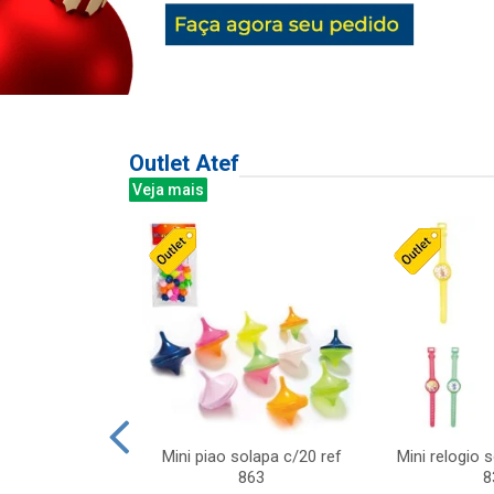
Outlet Atef
Veja mais
last c/div
Mini piao solapa c/20 ref
Mini relogio 
m ursinhos sor
863
8