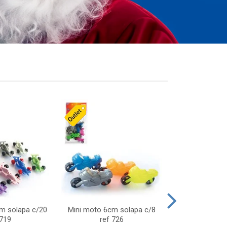
cm solapa c/20
Mini moto 6cm solapa c/8
Giro helice so
 719
ref 726
75