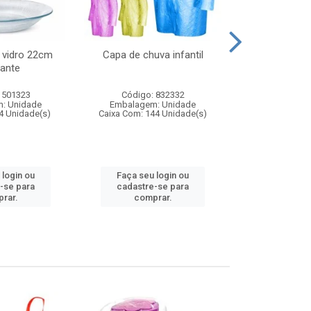
 vidro 22cm
Capa de chuva infantil
Jg prato fun
ante
diam
 501323
Código: 832332
Código:
: Unidade
Embalagem: Unidade
Embalagem
4 Unidade(s)
Caixa Com: 144 Unidade(s)
Caixa Com: 6
 login ou
Faça seu login ou
Faça seu 
-se para
cadastre-se para
cadastre
rar.
comprar.
comp