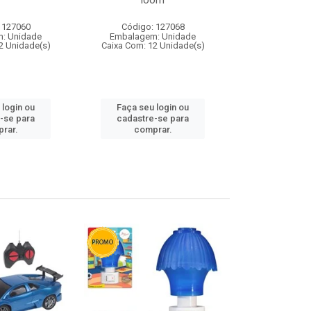
loom
 127060
Código: 127068
Código:
: Unidade
Embalagem: Unidade
Embalagem
2 Unidade(s)
Caixa Com: 12 Unidade(s)
Caixa Com: 1
 login ou
Faça seu login ou
Faça seu 
-se para
cadastre-se para
cadastre
rar.
comprar.
comp