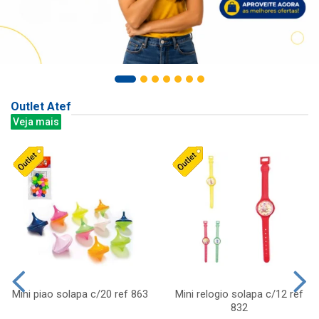
Outlet Atef
Veja mais
Mini piao solapa c/20 ref 863
Mini relogio solapa c/12 ref
832