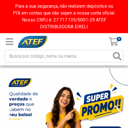
Para a sua segurança, não realizem depósitos ou
PIX em contas que não sejam a nossa conta oficial.
Nosso CNPJ é: 27.717.135/0001-29 ATEF
DISTRIBUIDORA EIRELI
0