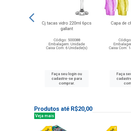
 vidro 23,5cm
Cj tacas vidro 220ml 6pcs
Capa de c
e petala
gallant
: 503788
Código: 500088
Código
m: Unidade
Embalagem: Unidade
Embalage
24 Unidade(s)
Caixa Com: 6 Unidade(s)
Caixa Com: 1
u login ou
Faça seu login ou
Faça seu
e-se para
cadastre-se para
cadastr
prar.
comprar.
com
Produtos até R$20,00
Veja mais