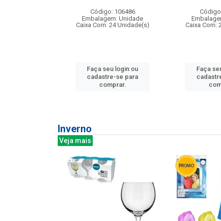
: 275814
Código: 106486
Código
m: Unidade
Embalagem: Unidade
Embalage
240 Unidade(s)
Caixa Com: 24 Unidade(s)
Caixa Com: 
u login ou
Faça seu login ou
Faça seu
e-se para
cadastre-se para
cadastr
prar.
comprar.
com
Inverno
Veja mais