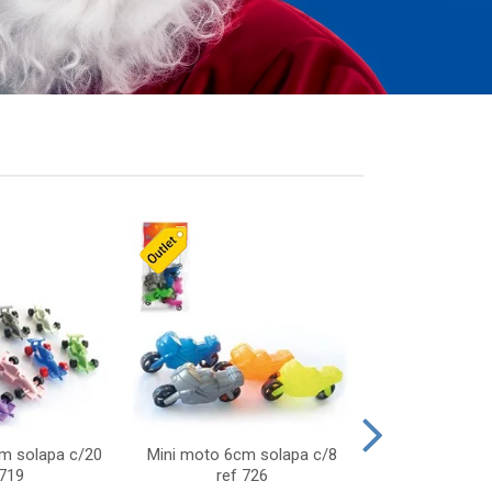
cm solapa c/20
Mini moto 6cm solapa c/8
Giro helice so
 719
ref 726
75