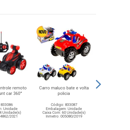
ontrole remoto
Carro maluco bate e volta
Celular intera
tunt car 360°
policia
com musi
 833086
Código: 833087
Código:
: Unidade
Embalagem: Unidade
Embalagem
4 Unidade(s)
Caixa Com: 60 Unidade(s)
Caixa Com: 14
04862/2021
Inmetro: 005080/2019
Inmetro: 0