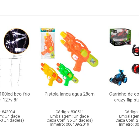
100led bco frio
Pistola lanca agua 28cm
Carrinho de c
m 127v 8f
crazy flip s
: 842934
Código: 830511
Código:
m: Unidade
Embalagem: Unidade
Embalagem
60 Unidade(s)
Caixa Com: 36 Unidade(s)
Caixa Com: 2
Inmetro: 006409/2019
Inmetro: 0