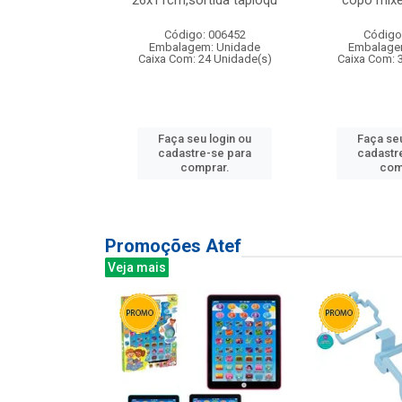
irios
26x11cm,sortida tapioqu
copo mixe
: 135177
Código: 006452
Código
m: Unidade
Embalagem: Unidade
Embalage
12 Unidade(s)
Caixa Com: 24 Unidade(s)
Caixa Com: 
u login ou
Faça seu login ou
Faça seu
e-se para
cadastre-se para
cadastr
prar.
comprar.
com
Promoções Atef
Veja mais