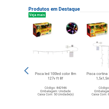
Produtos em Destaque
Veja mais
veludo 38x29cm
Pisca led 100led color 8m
Pisca cortina 
127v ft 8f
1,5x1,5
: 830874
Código: 842946
Código
m: Unidade
Embalagem: Unidade
Embalage
120 Unidade(s)
Caixa Com: 50 Unidade(s)
Caixa Com: 