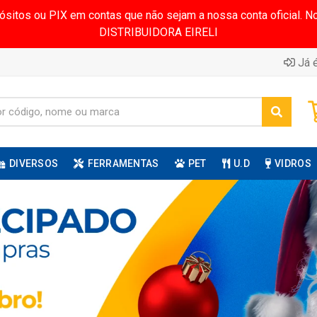
pósitos ou PIX em contas que não sejam a nossa conta oficial.
DISTRIBUIDORA EIRELI
Já é
DIVERSOS
FERRAMENTAS
PET
U.D
VIDROS