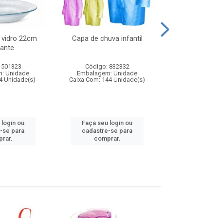
 vidro 22cm
Capa de chuva infantil
Jg prato fun
ante
diam
 501323
Código: 832332
Código:
: Unidade
Embalagem: Unidade
Embalagem
4 Unidade(s)
Caixa Com: 144 Unidade(s)
Caixa Com: 6
 login ou
Faça seu login ou
Faça seu 
-se para
cadastre-se para
cadastre
rar.
comprar.
comp