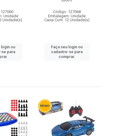
loom
 127060
Código: 127068
Código:
: Unidade
Embalagem: Unidade
Embalagem
2 Unidade(s)
Caixa Com: 12 Unidade(s)
Caixa Com: 1
 login ou
Faça seu login ou
Faça seu 
-se para
cadastre-se para
cadastre
rar.
comprar.
comp