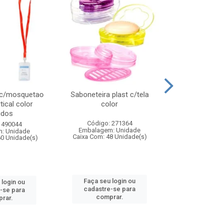
 c/mosquetao
Saboneteira plast c/tela
Prato plas
tical color
color
colo
idos
Código: 271364
Código:
 490044
Embalagem: Unidade
Embalagem
: Unidade
Caixa Com: 48 Unidade(s)
Caixa Com: 4
60 Unidade(s)
Faça seu login ou
Faça seu 
 login ou
cadastre-se para
cadastre
-se para
comprar.
comp
rar.