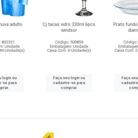
huva adulto
Cj tacas vidro 330ml 6pcs
Prato fundo
windsor
diam
: 832331
Código: 500859
Código:
m: Unidade
Embalagem: Unidade
Embalagem
44 Unidade(s)
Caixa Com: 6 Unidade(s)
Caixa Com: 2
 login ou
Faça seu login ou
Faça seu
e-se para
cadastre-se para
cadastre
prar.
comprar.
comp