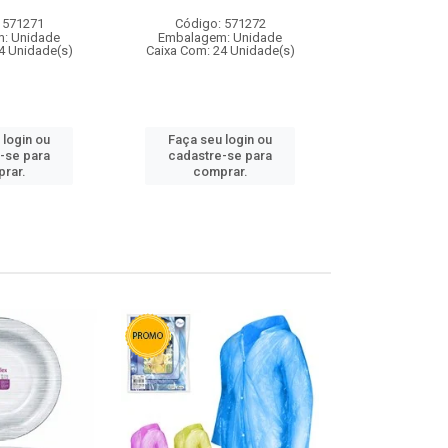
 571271
Código: 571272
Código:
: Unidade
Embalagem: Unidade
Embalagem
4 Unidade(s)
Caixa Com: 24 Unidade(s)
Caixa Com: 4
 login ou
Faça seu login ou
Faça seu 
-se para
cadastre-se para
cadastre
rar.
comprar.
comp