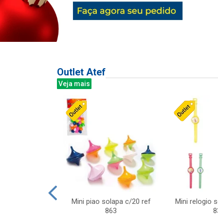
Outlet Atef
Veja mais
last c/div
Mini piao solapa c/20 ref
Mini relogio 
m ursinhos sor
863
8