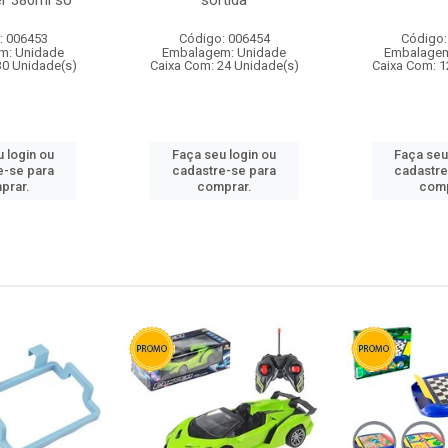
r 380ml so
sortida
: 006453
Código: 006454
Código:
m: Unidade
Embalagem: Unidade
Embalagem
30 Unidade(s)
Caixa Com: 24 Unidade(s)
Caixa Com: 1
 login ou
Faça seu login ou
Faça seu
e-se para
cadastre-se para
cadastre
prar.
comprar.
comp