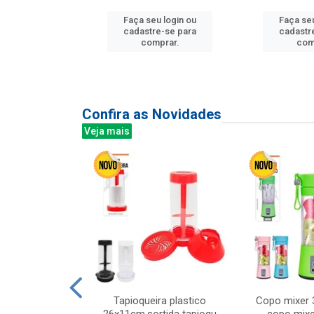
u login ou
Faça seu login ou
Faça seu
e-se para
cadastre-se para
cadastr
prar.
comprar.
com
Confira as Novidades
Veja mais
mesa cer 18cm
Tapioqueira plastico
Copo mixer 