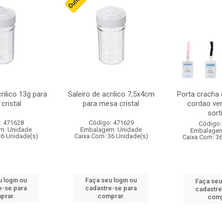
crilico 13g para
Saleiro de acrilico 7,5x4cm
Porta cracha
cristal
para mesa cristal
cordao ver
sort
: 471628
Código: 471629
Código:
m: Unidade
Embalagem: Unidade
Embalagem
36 Unidade(s)
Caixa Com: 36 Unidade(s)
Caixa Com: 3
 login ou
Faça seu login ou
Faça seu
e-se para
cadastre-se para
cadastre
prar.
comprar.
comp