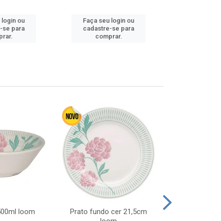
 login ou
Faça seu login ou
Faça seu 
-se para
cadastre-se para
cadastre
rar.
comprar.
comp
 500ml loom
Prato fundo cer 21,5cm
Prato raso c