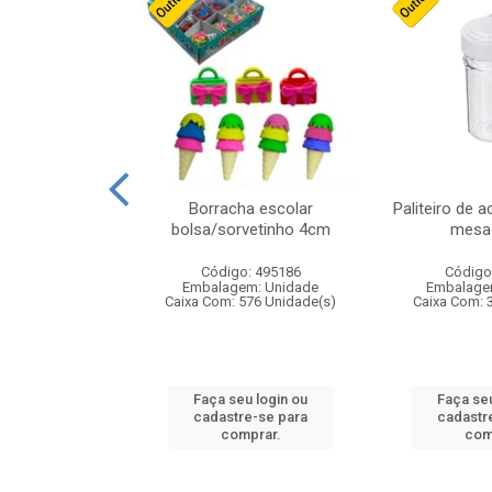
stico n.4 12cm
Borracha escolar
Paliteiro de a
bolsa/sorvetinho 4cm
mesa 
: 940550
Código: 495186
Código
m: Unidade
Embalagem: Unidade
Embalage
24 Unidade(s)
Caixa Com: 576 Unidade(s)
Caixa Com: 
u login ou
Faça seu login ou
Faça seu
e-se para
cadastre-se para
cadastr
prar.
comprar.
com