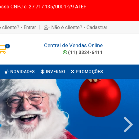
 Nosso CNPJ é: 27.717.135/0001-29 ATEF
|
 cliente? - Entrar
Não é cliente? - Cadastrar
Central de Vendas Online
0
(11) 3324-6411
NOVIDADES
INVERNO
PROMOÇÕES