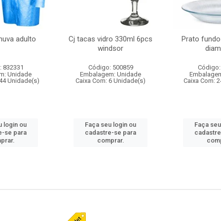
huva adulto
Cj tacas vidro 330ml 6pcs
Prato fundo
windsor
diam
: 832331
Código: 500859
Código:
m: Unidade
Embalagem: Unidade
Embalagem
44 Unidade(s)
Caixa Com: 6 Unidade(s)
Caixa Com: 2
 login ou
Faça seu login ou
Faça seu
e-se para
cadastre-se para
cadastre
prar.
comprar.
comp