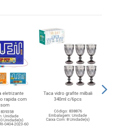
 eletrizante
Taca vidro grafite milbali
Kit boxe 
ao rapida com
340ml c/6pcs
pancada+p
e som
Código: 838876
Código:
 839358
Embalagem: Unidade
Embalagem
: Unidade
Caixa Com: 8 Unidade(s)
Caixa Com: 1
20 Unidade(s)
Inmetro: ABCP-B
RI-0404-2023-60