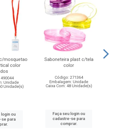
 c/mosquetao
Saboneteira plast c/tela
Prato plas
tical color
color
colo
idos
Código: 271364
Código:
 490044
Embalagem: Unidade
Embalagem
: Unidade
Caixa Com: 48 Unidade(s)
Caixa Com: 4
60 Unidade(s)
Faça seu login ou
Faça seu 
 login ou
cadastre-se para
cadastre
-se para
comprar.
comp
rar.