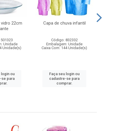
 vidro 22cm
Capa de chuva infantil
Jg prato fun
ante
diam
 501323
Código: 832332
Código:
: Unidade
Embalagem: Unidade
Embalagem
4 Unidade(s)
Caixa Com: 144 Unidade(s)
Caixa Com: 6
 login ou
Faça seu login ou
Faça seu 
-se para
cadastre-se para
cadastre
rar.
comprar.
comp