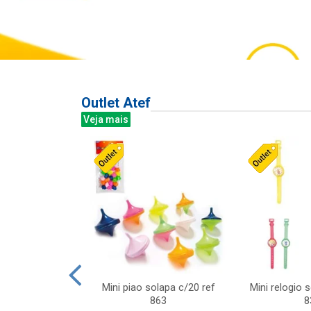
Outlet Atef
Veja mais
last c/div
Mini piao solapa c/20 ref
Mini relogio 
m ursinhos sor
863
8