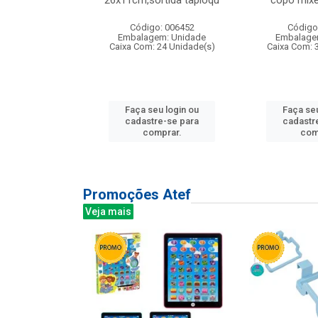
irios
26x11cm,sortida tapioqu
copo mixe
: 135177
Código: 006452
Código
m: Unidade
Embalagem: Unidade
Embalage
12 Unidade(s)
Caixa Com: 24 Unidade(s)
Caixa Com: 
u login ou
Faça seu login ou
Faça seu
e-se para
cadastre-se para
cadastr
prar.
comprar.
com
Promoções Atef
Veja mais