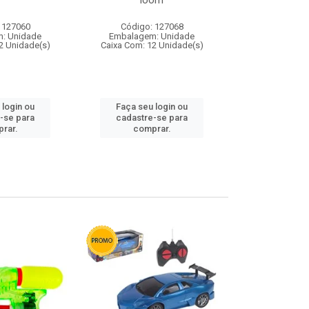
loom
 127060
Código: 127068
Código:
: Unidade
Embalagem: Unidade
Embalagem
2 Unidade(s)
Caixa Com: 12 Unidade(s)
Caixa Com: 1
 login ou
Faça seu login ou
Faça seu 
-se para
cadastre-se para
cadastre
rar.
comprar.
comp