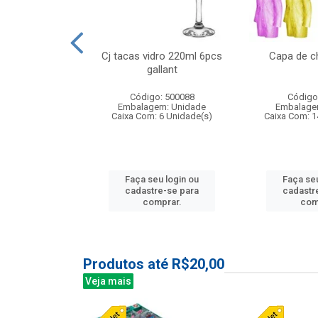
o raso 25,5cm
Cj tacas vidro 220ml 6pcs
Capa de c
e petala
gallant
: 503787
Código: 500088
Código
m: Unidade
Embalagem: Unidade
Embalage
24 Unidade(s)
Caixa Com: 6 Unidade(s)
Caixa Com: 1
u login ou
Faça seu login ou
Faça seu
e-se para
cadastre-se para
cadastr
prar.
comprar.
com
Produtos até R$20,00
Veja mais