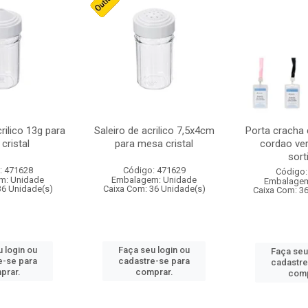
crilico 13g para
Saleiro de acrilico 7,5x4cm
Porta cracha
cristal
para mesa cristal
cordao ver
sort
: 471628
Código: 471629
Código:
m: Unidade
Embalagem: Unidade
Embalagem
36 Unidade(s)
Caixa Com: 36 Unidade(s)
Caixa Com: 3
 login ou
Faça seu login ou
Faça seu
e-se para
cadastre-se para
cadastre
prar.
comprar.
comp