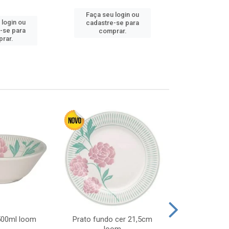
Faça seu login ou
Faça seu 
 login ou
cadastre-se para
cadastre
-se para
comprar.
comp
rar.
 500ml loom
Prato fundo cer 21,5cm
Prato raso c