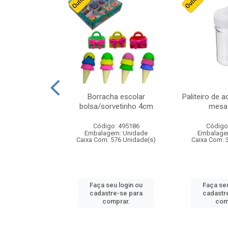
cores sortidas
Borracha escolar
Paliteiro de a
ref 130s
bolsa/sorvetinho 4cm
mesa 
: 826147
Código: 495186
Código
m: Unidade
Embalagem: Unidade
Embalage
160 Unidade(s)
Caixa Com: 576 Unidade(s)
Caixa Com: 
u login ou
Faça seu login ou
Faça seu
e-se para
cadastre-se para
cadastr
prar.
comprar.
com