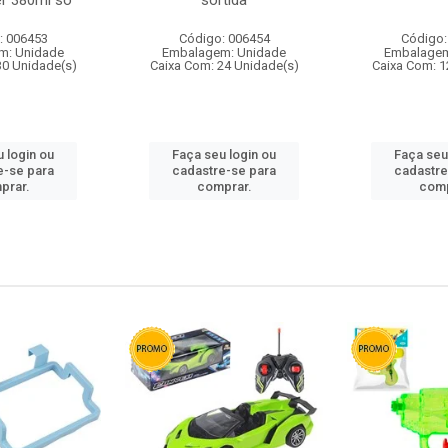
r 380ml so
sortida
: 006453
Código: 006454
Código:
m: Unidade
Embalagem: Unidade
Embalagem
30 Unidade(s)
Caixa Com: 24 Unidade(s)
Caixa Com: 1
 login ou
Faça seu login ou
Faça seu
e-se para
cadastre-se para
cadastre
prar.
comprar.
comp