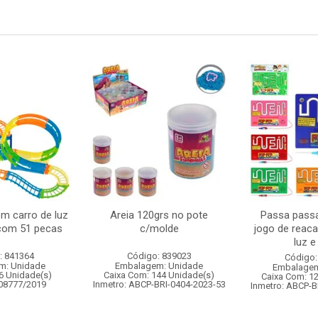
om carro de luz
Areia 120grs no pote
Passa passa
 com 51 pecas
c/molde
jogo de reac
luz 
: 841364
Código: 839023
Código:
m: Unidade
Embalagem: Unidade
Embalagem
6 Unidade(s)
Caixa Com: 144 Unidade(s)
Caixa Com: 1
008777/2019
Inmetro: ABCP-BRI-0404-2023-53
Inmetro: ABCP-B