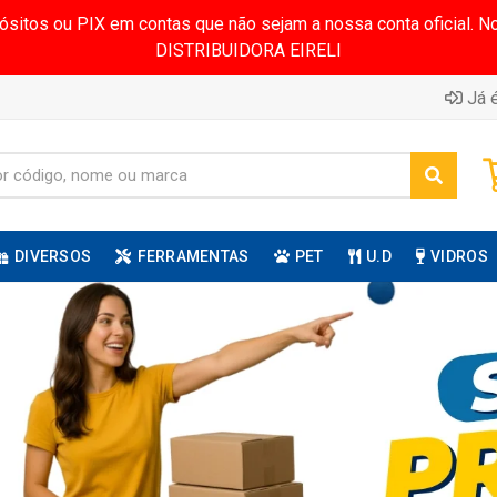
pósitos ou PIX em contas que não sejam a nossa conta oficial.
DISTRIBUIDORA EIRELI
Já é
DIVERSOS
FERRAMENTAS
PET
U.D
VIDROS