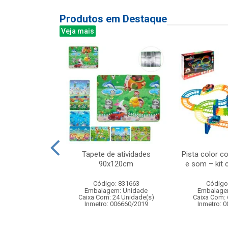
Produtos em Destaque
Veja mais
ra de ventosas
Tapete de atividades
Pista color c
e precisao com
90x120cm
e som – kit
ardo...
Código: 831663
Código
: 836370
Embalagem: Unidade
Embalage
m: Unidade
Caixa Com: 24 Unidade(s)
Caixa Com: 
24 Unidade(s)
Inmetro: 006660/2019
Inmetro: 
BRI-0404-2023-16