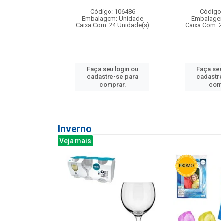
: 275814
Código: 106486
Código
m: Unidade
Embalagem: Unidade
Embalage
240 Unidade(s)
Caixa Com: 24 Unidade(s)
Caixa Com: 
u login ou
Faça seu login ou
Faça seu
e-se para
cadastre-se para
cadastr
prar.
comprar.
com
Inverno
Veja mais