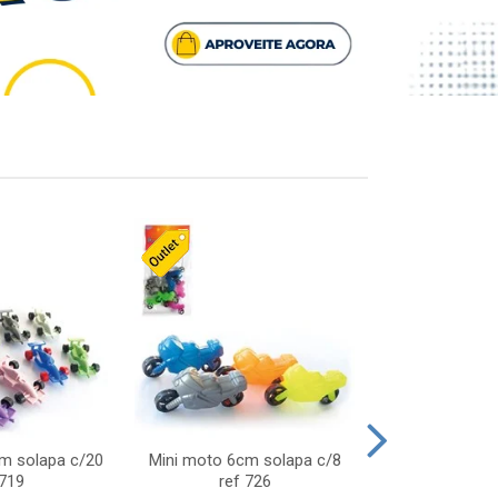
cm solapa c/20
Mini moto 6cm solapa c/8
Giro helice so
 719
ref 726
75