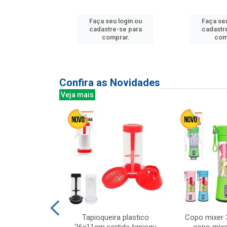
Faça seu login ou
Faça seu
u login ou
cadastre-se para
cadastr
e-se para
comprar.
com
prar.
Confira as Novidades
Veja mais
mesa cer 18cm
Tapioqueira plastico
Copo mixer 