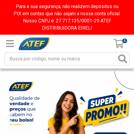
Para a sua segurança, não realizem depósitos ou
PIX em contas que não sejam a nossa conta oficial.
Nosso CNPJ é: 27.717.135/0001-29 ATEF
DISTRIBUIDORA EIRELI
0