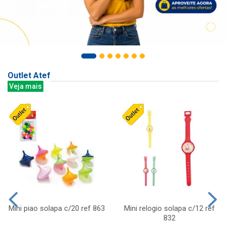
Outlet Atef
Veja mais
Mini piao solapa c/20 ref 863
Mini relogio solapa c/12 ref
832