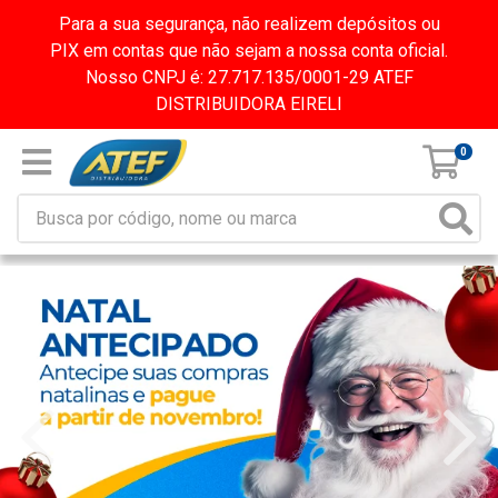
Para a sua segurança, não realizem depósitos ou
PIX em contas que não sejam a nossa conta oficial.
Nosso CNPJ é: 27.717.135/0001-29 ATEF
DISTRIBUIDORA EIRELI
0