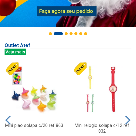
Outlet Atef
Veja mais
Mini piao solapa c/20 ref 863
Mini relogio solapa c/12 ref
832