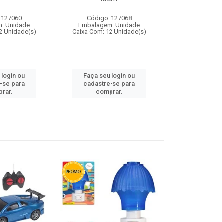
 127060
Código: 127068
Código:
: Unidade
Embalagem: Unidade
Embalagem
2 Unidade(s)
Caixa Com: 12 Unidade(s)
Caixa Com: 1
 login ou
Faça seu login ou
Faça seu 
-se para
cadastre-se para
cadastre
rar.
comprar.
comp