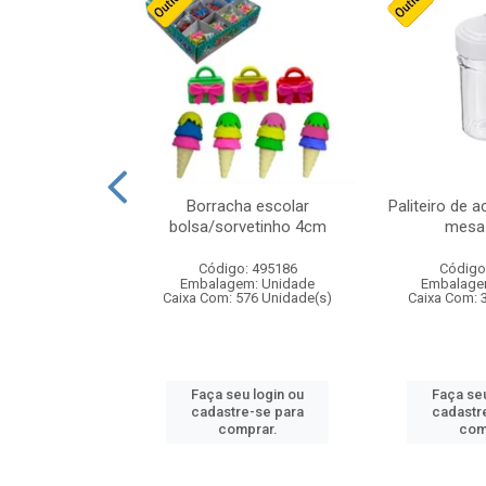
stico n.4 12cm
Borracha escolar
Paliteiro de a
bolsa/sorvetinho 4cm
mesa 
: 940550
Código: 495186
Código
m: Unidade
Embalagem: Unidade
Embalage
24 Unidade(s)
Caixa Com: 576 Unidade(s)
Caixa Com: 
u login ou
Faça seu login ou
Faça seu
e-se para
cadastre-se para
cadastr
prar.
comprar.
com