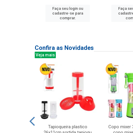
Faça seu login ou
Faça seu
u login ou
cadastre-se para
cadastr
e-se para
comprar.
com
prar.
Confira as Novidades
Veja mais
mesa cer 18cm
Tapioqueira plastico
Copo mixer 
irios
26x11cm,sortida tapioqu
copo mixe