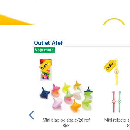
Outlet Atef
Veja mais
last c/div
Mini piao solapa c/20 ref
Mini relogio 
m ursinhos sor
863
8