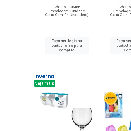
: 275814
Código: 106486
Código
m: Unidade
Embalagem: Unidade
Embalage
240 Unidade(s)
Caixa Com: 24 Unidade(s)
Caixa Com: 
u login ou
Faça seu login ou
Faça seu
e-se para
cadastre-se para
cadastr
prar.
comprar.
com
Inverno
Veja mais