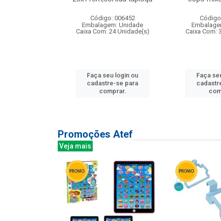
: 135177
Código: 006452
Código
m: Unidade
Embalagem: Unidade
Embalage
12 Unidade(s)
Caixa Com: 24 Unidade(s)
Caixa Com: 
u login ou
Faça seu login ou
Faça seu
e-se para
cadastre-se para
cadastr
prar.
comprar.
com
Promoções Atef
Veja mais