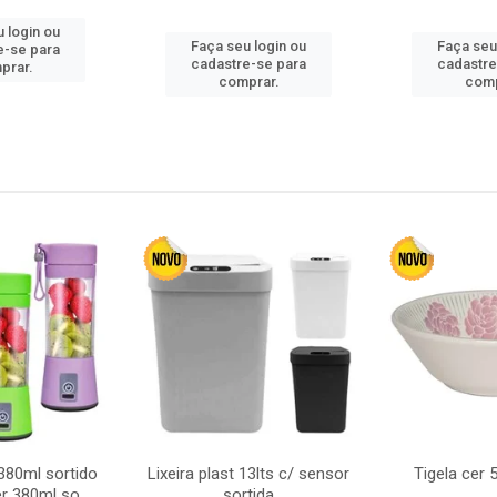
 login ou
Faça seu login ou
Faça seu
e-se para
cadastre-se para
cadastre
prar.
comprar.
comp
380ml sortido
Lixeira plast 13lts c/ sensor
Tigela cer
r 380ml so
sortida