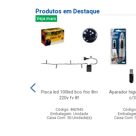
Produtos em Destaque
Veja mais
telo princesa
Pisca led 100led bco frio 8m
Aparador higi
fantil
220v fv 8f
c/3
: 838997
Código: 842945
Código
m: Unidade
Embalagem: Unidade
Embalage
12 Unidade(s)
Caixa Com: 50 Unidade(s)
Caixa Com: 
BRI-0416-2023-17