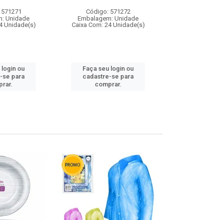
 571271
Código: 571272
Código:
: Unidade
Embalagem: Unidade
Embalagem
4 Unidade(s)
Caixa Com: 24 Unidade(s)
Caixa Com: 4
 login ou
Faça seu login ou
Faça seu 
-se para
cadastre-se para
cadastre
rar.
comprar.
comp