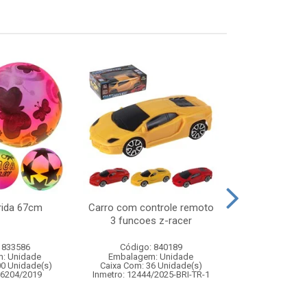
rida 67cm
Carro com controle remoto
Taca vidro amb
3 funcoes z-racer
c/6
 833586
Código: 840189
Código:
: Unidade
Embalagem: Unidade
Embalagem
00 Unidade(s)
Caixa Com: 36 Unidade(s)
Caixa Com: 8
06204/2019
Inmetro: 12444/2025-BRI-TR-1