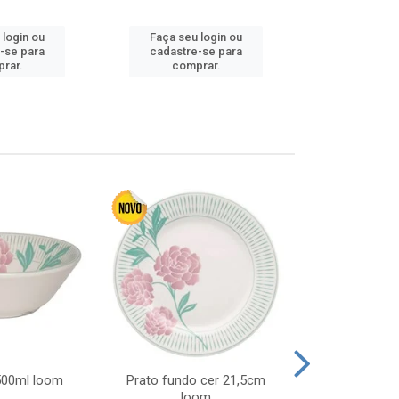
Faça seu 
 login ou
Faça seu login ou
cadastre
-se para
cadastre-se para
comp
rar.
comprar.
 500ml loom
Prato fundo cer 21,5cm
Prato raso c
loom