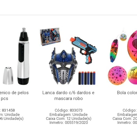
enico de pelos
Lanca dardo c/6 dardos e
Bola colo
 pcs
mascara robo
: 831458
Código: 833073
Código:
m: Unidade
Embalagem: Unidade
Embalagem
96 Unidade(s)
Caixa Com: 12 Unidade(s)
Caixa Com: 2
Inmetro: 005519/2020
Inmetro: 0