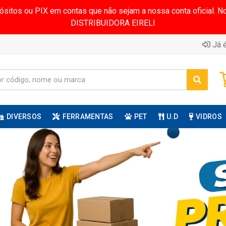
pósitos ou PIX em contas que não sejam a nossa conta oficial.
DISTRIBUIDORA EIRELI
Já é
DIVERSOS
FERRAMENTAS
PET
U.D
VIDROS