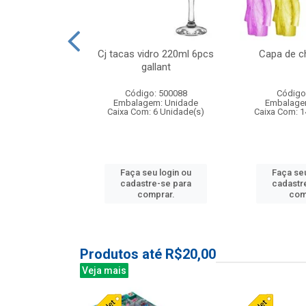
o raso 25,5cm
Cj tacas vidro 220ml 6pcs
Capa de c
e petala
gallant
: 503787
Código: 500088
Código
m: Unidade
Embalagem: Unidade
Embalage
24 Unidade(s)
Caixa Com: 6 Unidade(s)
Caixa Com: 1
u login ou
Faça seu login ou
Faça seu
e-se para
cadastre-se para
cadastr
prar.
comprar.
com
Produtos até R$20,00
Veja mais