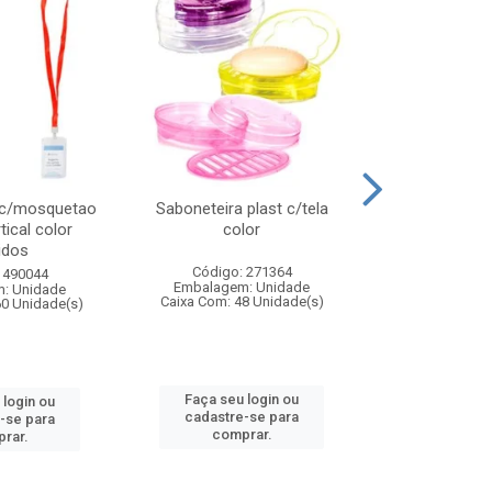
 c/mosquetao
Saboneteira plast c/tela
Prato plas
tical color
color
colo
idos
Código: 271364
Código:
 490044
Embalagem: Unidade
Embalagem
: Unidade
Caixa Com: 48 Unidade(s)
Caixa Com: 4
60 Unidade(s)
Faça seu login ou
Faça seu 
 login ou
cadastre-se para
cadastre
-se para
comprar.
comp
rar.