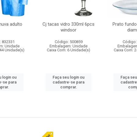
huva adulto
Cj tacas vidro 330ml 6pcs
Prato fundo
windsor
diam
: 832331
Código: 500859
Código:
m: Unidade
Embalagem: Unidade
Embalagem
44 Unidade(s)
Caixa Com: 6 Unidade(s)
Caixa Com: 2
 login ou
Faça seu login ou
Faça seu
e-se para
cadastre-se para
cadastre
prar.
comprar.
comp