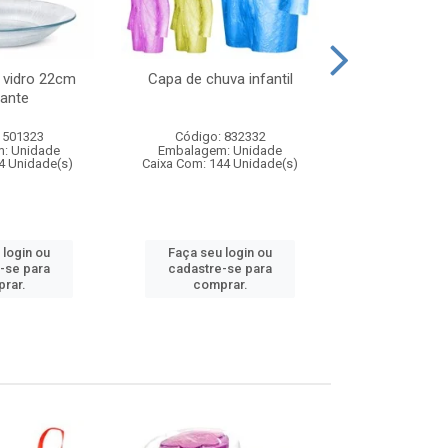
 vidro 22cm
Capa de chuva infantil
Jg prato fun
ante
diam
 501323
Código: 832332
Código:
: Unidade
Embalagem: Unidade
Embalagem
4 Unidade(s)
Caixa Com: 144 Unidade(s)
Caixa Com: 6
 login ou
Faça seu login ou
Faça seu 
-se para
cadastre-se para
cadastre
rar.
comprar.
comp