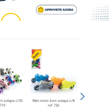
cm solapa c/20
Mini moto 6cm solapa c/8
Giro helice so
 719
ref 726
75