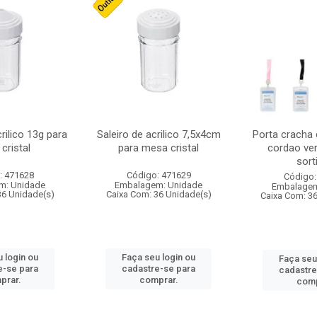
crilico 13g para
Saleiro de acrilico 7,5x4cm
Porta cracha
cristal
para mesa cristal
cordao ver
sort
: 471628
Código: 471629
Código:
m: Unidade
Embalagem: Unidade
Embalagem
36 Unidade(s)
Caixa Com: 36 Unidade(s)
Caixa Com: 3
 login ou
Faça seu login ou
Faça seu
e-se para
cadastre-se para
cadastre
prar.
comprar.
comp