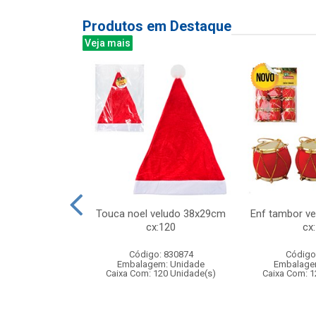
Produtos em Destaque
Veja mais
pacta 1000lts
Touca noel veludo 38x29cm
Enf tambor v
cx:120
cx
: 061202
Código: 830874
Código
m: Unidade
Embalagem: Unidade
Embalage
 1 Unidade(s)
Caixa Com: 120 Unidade(s)
Caixa Com: 1