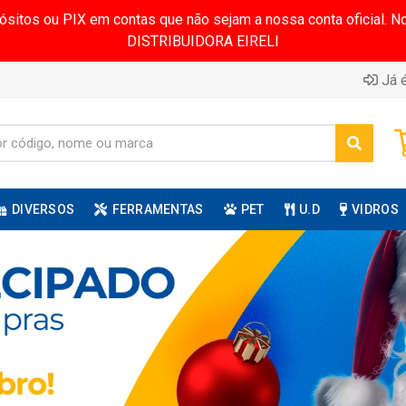
pósitos ou PIX em contas que não sejam a nossa conta oficial.
DISTRIBUIDORA EIRELI
Já é
DIVERSOS
FERRAMENTAS
PET
U.D
VIDROS