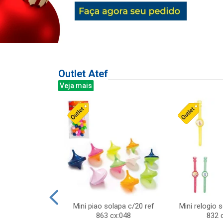
Outlet Atef
Veja mais
last c/div
Mini piao solapa c/20 ref
Mini relogio 
m ursinhos sor
863 cx:048
832 