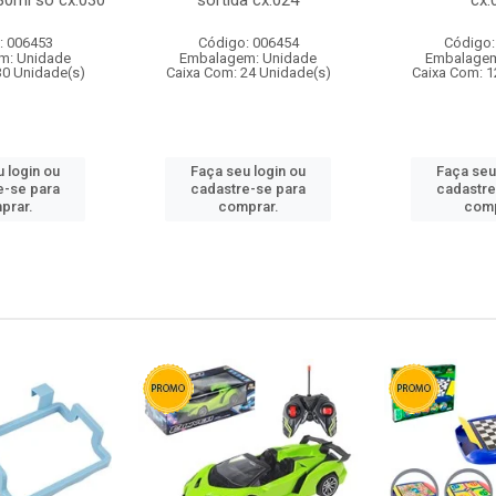
80ml so cx:030
sortida cx:024
cx:
: 006453
Código: 006454
Código:
m: Unidade
Embalagem: Unidade
Embalagem
30 Unidade(s)
Caixa Com: 24 Unidade(s)
Caixa Com: 1
 login ou
Faça seu login ou
Faça seu
e-se para
cadastre-se para
cadastre
prar.
comprar.
comp