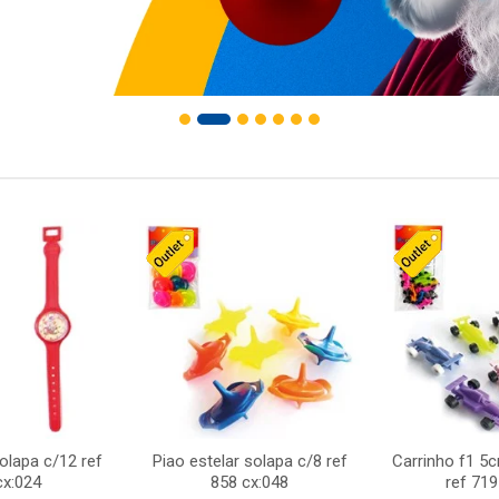
solapa c/12 ref
Piao estelar solapa c/8 ref
Carrinho f1 5
cx:024
858 cx:048
ref 719