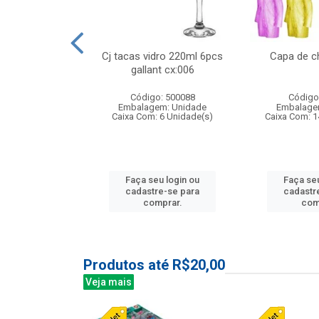
 vidro 23,5cm
Cj tacas vidro 220ml 6pcs
Capa de c
etala cx:024
gallant cx:006
: 503788
Código: 500088
Código
m: Unidade
Embalagem: Unidade
Embalage
24 Unidade(s)
Caixa Com: 6 Unidade(s)
Caixa Com: 1
u login ou
Faça seu login ou
Faça seu
e-se para
cadastre-se para
cadastr
prar.
comprar.
com
Produtos até R$20,00
Veja mais