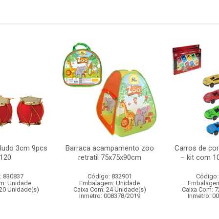
eludo 3cm 9pcs
Barraca acampamento zoo
Carros de corr
:120
retratil 75x75x90cm
– kit com 1
: 830837
Código: 832901
Código:
m: Unidade
Embalagem: Unidade
Embalagem
20 Unidade(s)
Caixa Com: 24 Unidade(s)
Caixa Com: 7
Inmetro: 008378/2019
Inmetro: 0