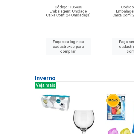
:240
Código: 106486
Código
: 275814
Embalagem: Unidade
Embalage
m: Unidade
Caixa Com: 24 Unidade(s)
Caixa Com: 
240 Unidade(s)
Faça seu login ou
Faça seu
u login ou
cadastre-se para
cadastr
e-se para
comprar.
com
prar.
Inverno
Veja mais