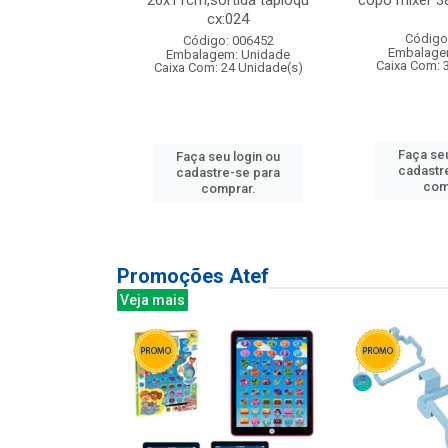
s cx:012
26x11cm,sortida tapioqu
copo mixer 3
cx:024
: 135177
Código
Código: 006452
m: Unidade
Embalage
Embalagem: Unidade
12 Unidade(s)
Caixa Com: 
Caixa Com: 24 Unidade(s)
u login ou
Faça seu
Faça seu login ou
e-se para
cadastr
cadastre-se para
prar.
com
comprar.
Promoções Atef
Veja mais