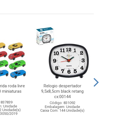
ida roda livre
Relogio despertador
Cubo intera
0 miniaturas
9,5x8,5cm black retang
6,5x6,5cm -
cx:00144
educativo
 837839
Código: 831092
Código:
: Unidade
Embalagem: Unidade
Embalagem
2 Unidade(s)
Caixa Com: 144 Unidade(s)
Caixa Com: 24
03050/2019
Inmetro: 0