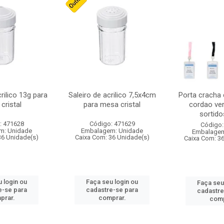
crilico 13g para
Saleiro de acrilico 7,5x4cm
Porta cracha
cristal
para mesa cristal
cordao ver
sortidos
: 471628
Código: 471629
Código:
m: Unidade
Embalagem: Unidade
Embalagem
36 Unidade(s)
Caixa Com: 36 Unidade(s)
Caixa Com: 3
 login ou
Faça seu login ou
Faça seu
e-se para
cadastre-se para
cadastre
prar.
comprar.
comp