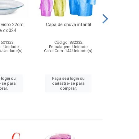
 vidro 22cm
Capa de chuva infantil
Jg prato fun
e cx:024
diam
 501323
Código: 832332
Código:
: Unidade
Embalagem: Unidade
Embalagem
4 Unidade(s)
Caixa Com: 144 Unidade(s)
Caixa Com: 6
 login ou
Faça seu login ou
Faça seu 
-se para
cadastre-se para
cadastre
rar.
comprar.
comp