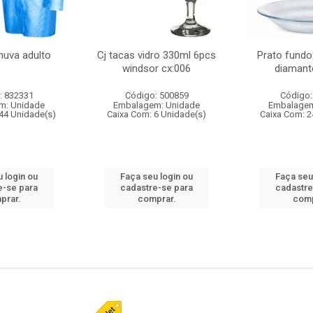
huva adulto
Cj tacas vidro 330ml 6pcs
Prato fundo
windsor cx:006
diamant
: 832331
Código: 500859
Código:
m: Unidade
Embalagem: Unidade
Embalagem
44 Unidade(s)
Caixa Com: 6 Unidade(s)
Caixa Com: 2
 login ou
Faça seu login ou
Faça seu
e-se para
cadastre-se para
cadastre
prar.
comprar.
comp