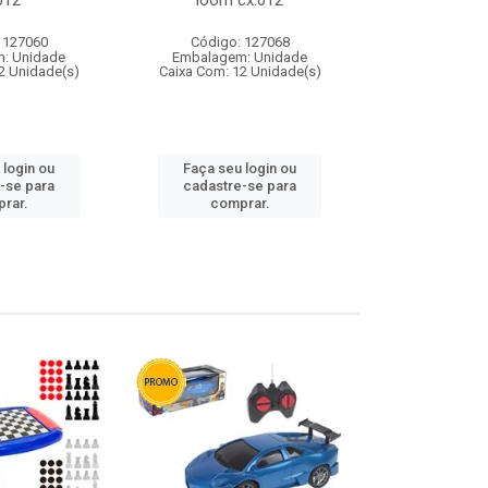
012
loom cx:012
cx:
 127060
Código: 127068
Código:
: Unidade
Embalagem: Unidade
Embalagem
2 Unidade(s)
Caixa Com: 12 Unidade(s)
Caixa Com: 1
 login ou
Faça seu login ou
Faça seu 
-se para
cadastre-se para
cadastre
rar.
comprar.
comp