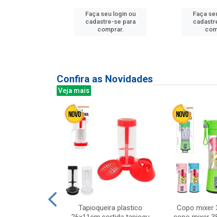
u login ou
Faça seu login ou
Faça seu
e-se para
cadastre-se para
cadastr
prar.
comprar.
com
Confira as Novidades
Veja mais
mesa cer 18cm
Tapioqueira plastico
Copo mixer 