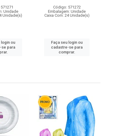
 571271
Código: 571272
Código:
: Unidade
Embalagem: Unidade
Embalagem
4 Unidade(s)
Caixa Com: 24 Unidade(s)
Caixa Com: 4
 login ou
Faça seu login ou
Faça seu 
-se para
cadastre-se para
cadastre
rar.
comprar.
comp