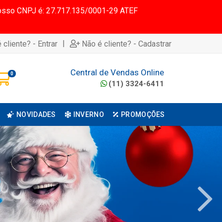
 Nosso CNPJ é: 27.717.135/0001-29 ATEF
|
 cliente? - Entrar
Não é cliente? - Cadastrar
Central de Vendas Online
0
(11) 3324-6411
NOVIDADES
INVERNO
PROMOÇÕES