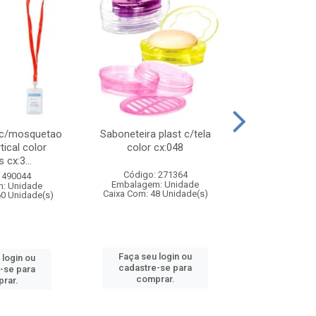
 c/mosquetao
Saboneteira plast c/tela
Prato plas
tical color
color cx:048
colorido
 cx:3...
Código: 271364
Código:
 490044
Embalagem: Unidade
Embalagem
: Unidade
Caixa Com: 48 Unidade(s)
Caixa Com: 4
60 Unidade(s)
Faça seu login ou
Faça seu 
 login ou
cadastre-se para
cadastre
-se para
comprar.
comp
rar.