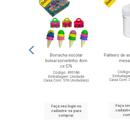
stico n.4 12cm
Borracha escolar
Paliteiro de a
bolsa/sorvetinho 4cm
mesa 
cx:576
: 940550
Código
Código: 495186
m: Unidade
Embalage
Embalagem: Unidade
24 Unidade(s)
Caixa Com: 
Caixa Com: 576 Unidade(s)
u login ou
Faça seu
Faça seu login ou
e-se para
cadastr
cadastre-se para
prar.
com
comprar.