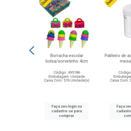
cores sortidas
Borracha escolar
Paliteiro de a
ref 130s
bolsa/sorvetinho 4cm
mesa 
: 826147
Código: 495186
Código
m: Unidade
Embalagem: Unidade
Embalage
160 Unidade(s)
Caixa Com: 576 Unidade(s)
Caixa Com: 
u login ou
Faça seu login ou
Faça seu
e-se para
cadastre-se para
cadastr
prar.
comprar.
com