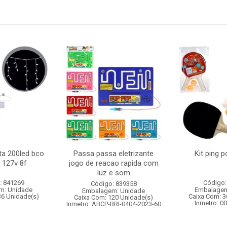
ta 200led bco
Passa passa eletrizante
Kit ping 
 127v 8f
jogo de reacao rapida com
luz e som
: 841269
Código:
Código: 839358
m: Unidade
Embalagem
Embalagem: Unidade
36 Unidade(s)
Caixa Com: 3
Caixa Com: 120 Unidade(s)
Inmetro: 0
Inmetro: ABCP-BRI-0404-2023-60