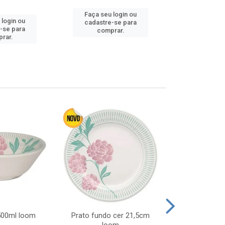
Faça seu login ou
 login ou
Faça seu 
cadastre-se para
-se para
cadastre
comprar.
rar.
comp
 500ml loom
Prato fundo cer 21,5cm
Prato raso c