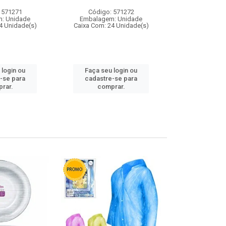
 571271
Código: 571272
Código:
: Unidade
Embalagem: Unidade
Embalagem
4 Unidade(s)
Caixa Com: 24 Unidade(s)
Caixa Com: 4
 login ou
Faça seu login ou
Faça seu 
-se para
cadastre-se para
cadastre
rar.
comprar.
comp