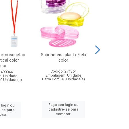
 c/mosquetao
Saboneteira plast c/tela
Prato plas
tical color
color
colo
idos
Código: 271364
Código:
 490044
Embalagem: Unidade
Embalagem
: Unidade
Caixa Com: 48 Unidade(s)
Caixa Com: 4
60 Unidade(s)
Faça seu login ou
Faça seu 
 login ou
cadastre-se para
cadastre
-se para
comprar.
comp
rar.