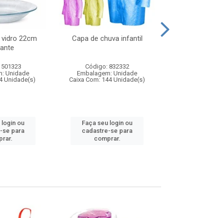
 vidro 22cm
Capa de chuva infantil
Jg prato fun
ante
diam
 501323
Código: 832332
Código:
: Unidade
Embalagem: Unidade
Embalagem
4 Unidade(s)
Caixa Com: 144 Unidade(s)
Caixa Com: 6
 login ou
Faça seu login ou
Faça seu 
-se para
cadastre-se para
cadastre
rar.
comprar.
comp