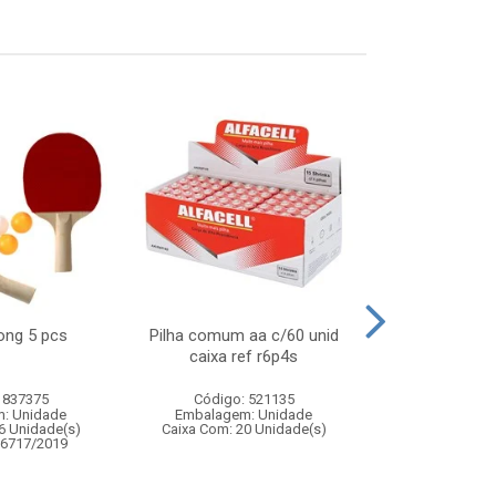
pong 5 pcs
Pilha comum aa c/60 unid
Cesto multi
caixa ref r6p4s
coruja 30
 837375
Código: 521135
Código:
: Unidade
Embalagem: Unidade
Embalagem
6 Unidade(s)
Caixa Com: 20 Unidade(s)
Caixa Com: 12
06717/2019
Inmetro: 0