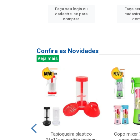
Faça seu login ou
Faça seu
u login ou
cadastre-se para
cadastr
e-se para
comprar.
com
prar.
Confira as Novidades
Veja mais
mesa cer 18cm
Tapioqueira plastico
Copo mixer 