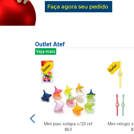
Outlet Atef
Veja mais
last c/div
Mini piao solapa c/20 ref
Mini relogio 
m ursinhos sor
863
8