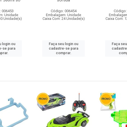
r 380ml so
sortida
: 006453
Código: 006454
Código:
m: Unidade
Embalagem: Unidade
Embalagem
30 Unidade(s)
Caixa Com: 24 Unidade(s)
Caixa Com: 1
 login ou
Faça seu login ou
Faça seu
e-se para
cadastre-se para
cadastre
prar.
comprar.
comp