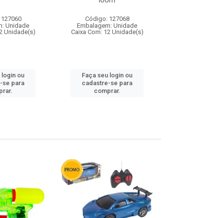
loom
 127060
Código: 127068
Código:
: Unidade
Embalagem: Unidade
Embalagem
2 Unidade(s)
Caixa Com: 12 Unidade(s)
Caixa Com: 1
 login ou
Faça seu login ou
Faça seu 
-se para
cadastre-se para
cadastre
rar.
comprar.
comp