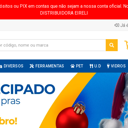
pósitos ou PIX em contas que não sejam a nossa conta oficial.
DISTRIBUIDORA EIRELI
Já é
DIVERSOS
FERRAMENTAS
PET
U.D
VIDROS