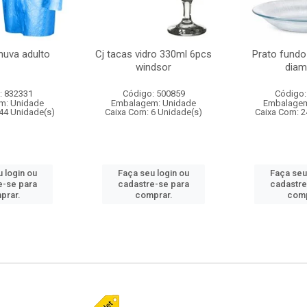
huva adulto
Cj tacas vidro 330ml 6pcs
Prato fundo
windsor
diam
: 832331
Código: 500859
Código:
m: Unidade
Embalagem: Unidade
Embalagem
44 Unidade(s)
Caixa Com: 6 Unidade(s)
Caixa Com: 2
 login ou
Faça seu login ou
Faça seu
e-se para
cadastre-se para
cadastre
prar.
comprar.
comp