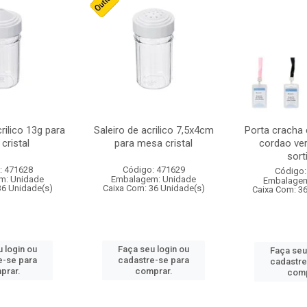
crilico 13g para
Saleiro de acrilico 7,5x4cm
Porta cracha
cristal
para mesa cristal
cordao ver
sort
: 471628
Código: 471629
Código:
m: Unidade
Embalagem: Unidade
Embalagem
36 Unidade(s)
Caixa Com: 36 Unidade(s)
Caixa Com: 3
 login ou
Faça seu login ou
Faça seu
e-se para
cadastre-se para
cadastre
prar.
comprar.
comp