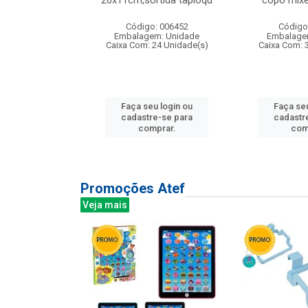
irios
26x11cm,sortida tapioqu
copo mixe
: 135177
Código: 006452
Código
m: Unidade
Embalagem: Unidade
Embalage
12 Unidade(s)
Caixa Com: 24 Unidade(s)
Caixa Com: 
u login ou
Faça seu login ou
Faça seu
e-se para
cadastre-se para
cadastr
prar.
comprar.
com
Promoções Atef
Veja mais