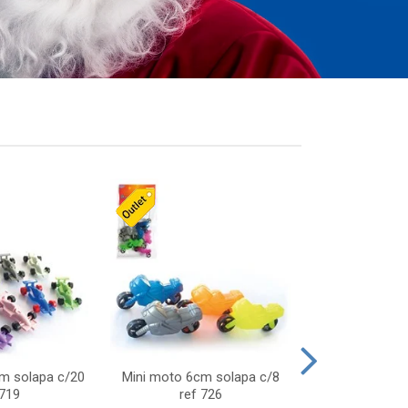
cm solapa c/20
Mini moto 6cm solapa c/8
Giro helice so
 719
ref 726
75