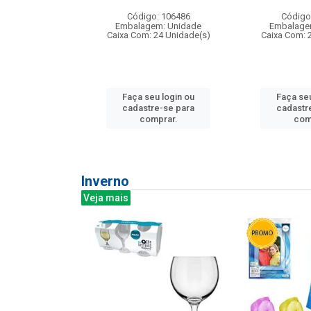
: 275814
Código: 106486
Código
m: Unidade
Embalagem: Unidade
Embalage
240 Unidade(s)
Caixa Com: 24 Unidade(s)
Caixa Com: 
u login ou
Faça seu login ou
Faça seu
e-se para
cadastre-se para
cadastr
prar.
comprar.
com
Inverno
Veja mais