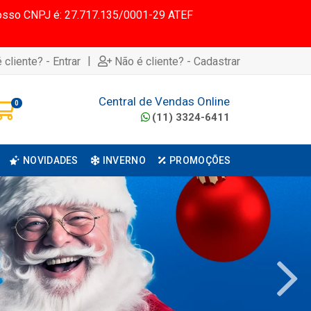
 Nosso CNPJ é: 27.717.135/0001-29 ATEF
|
 cliente? - Entrar
Não é cliente? - Cadastrar
Central de Vendas Online
0
(11) 3324-6411
NOVIDADES
INVERNO
PROMOÇÕES