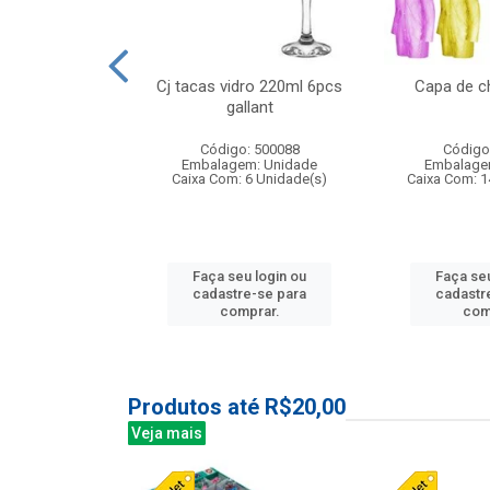
o raso 25,5cm
Cj tacas vidro 220ml 6pcs
Capa de c
e petala
gallant
: 503787
Código: 500088
Código
m: Unidade
Embalagem: Unidade
Embalage
24 Unidade(s)
Caixa Com: 6 Unidade(s)
Caixa Com: 1
u login ou
Faça seu login ou
Faça seu
e-se para
cadastre-se para
cadastr
prar.
comprar.
com
Produtos até R$20,00
Veja mais