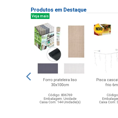
Produtos em Destaque
Veja mais
s com mascara
Forro prateleira liso
Pisca casca
dardos
30x100cm
frio 6m
: 842310
Código: 836769
Código
m: Unidade
Embalagem: Unidade
Embalage
12 Unidade(s)
Caixa Com: 144 Unidade(s)
Caixa Com: 
005519/2020