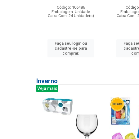
: 275814
Código: 106486
Código
m: Unidade
Embalagem: Unidade
Embalage
240 Unidade(s)
Caixa Com: 24 Unidade(s)
Caixa Com: 
u login ou
Faça seu login ou
Faça seu
e-se para
cadastre-se para
cadastr
prar.
comprar.
com
Inverno
Veja mais