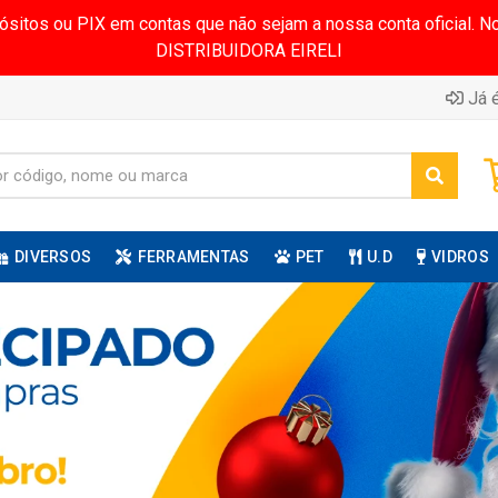
pósitos ou PIX em contas que não sejam a nossa conta oficial.
DISTRIBUIDORA EIRELI
Já é
DIVERSOS
FERRAMENTAS
PET
U.D
VIDROS