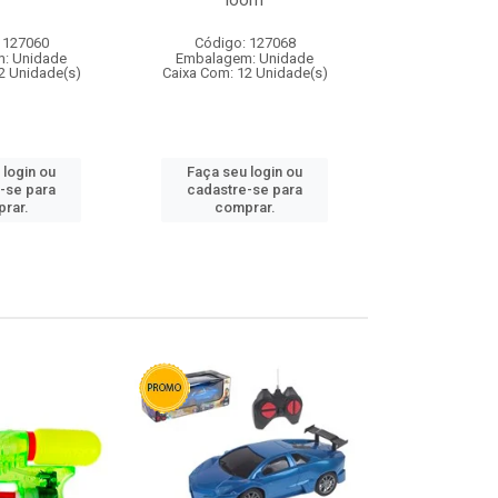
loom
 127060
Código: 127068
Código:
: Unidade
Embalagem: Unidade
Embalagem
2 Unidade(s)
Caixa Com: 12 Unidade(s)
Caixa Com: 1
 login ou
Faça seu login ou
Faça seu 
-se para
cadastre-se para
cadastre
rar.
comprar.
comp