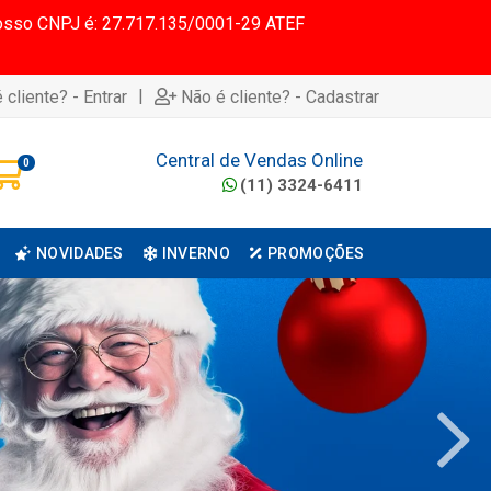
 Nosso CNPJ é: 27.717.135/0001-29 ATEF
|
 cliente? - Entrar
Não é cliente? - Cadastrar
Central de Vendas Online
0
(11) 3324-6411
NOVIDADES
INVERNO
PROMOÇÕES