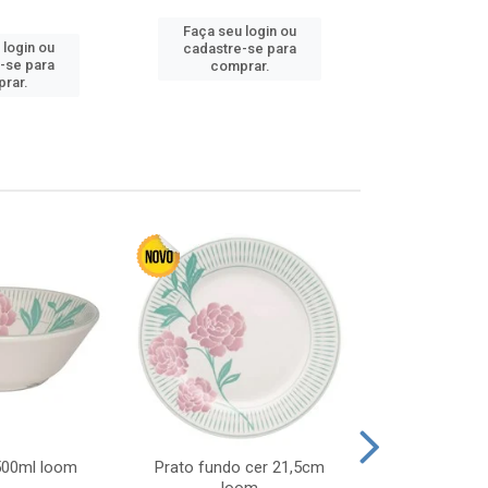
Faça seu login ou
Faça seu 
 login ou
cadastre-se para
cadastre
-se para
comprar.
comp
rar.
 500ml loom
Prato fundo cer 21,5cm
Prato raso c