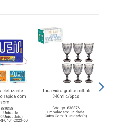
 eletrizante
Taca vidro grafite milbali
Kit boxe 
ao rapida com
340ml c/6pcs
pancada+p
e som
Código: 838876
Código:
 839358
Embalagem: Unidade
Embalagem
: Unidade
Caixa Com: 8 Unidade(s)
Caixa Com: 1
20 Unidade(s)
Inmetro: ABCP-B
RI-0404-2023-60