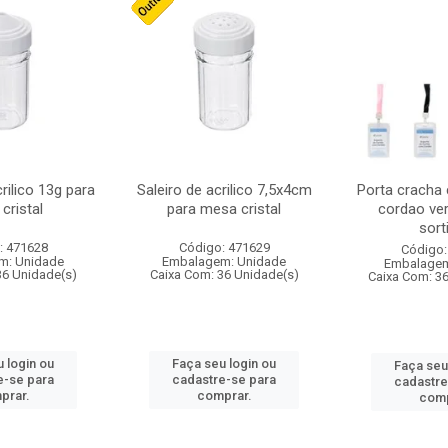
crilico 13g para
Saleiro de acrilico 7,5x4cm
Porta cracha
cristal
para mesa cristal
cordao ver
sort
: 471628
Código: 471629
Código:
m: Unidade
Embalagem: Unidade
Embalagem
36 Unidade(s)
Caixa Com: 36 Unidade(s)
Caixa Com: 3
 login ou
Faça seu login ou
Faça seu
e-se para
cadastre-se para
cadastre
prar.
comprar.
comp