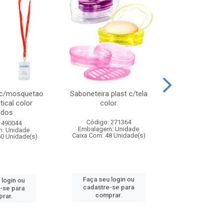
 c/mosquetao
Saboneteira plast c/tela
Prato plas
tical color
color
colo
idos
Código: 271364
Código:
 490044
Embalagem: Unidade
Embalagem
: Unidade
Caixa Com: 48 Unidade(s)
Caixa Com: 4
60 Unidade(s)
Faça seu login ou
Faça seu 
 login ou
cadastre-se para
cadastre
-se para
comprar.
comp
rar.