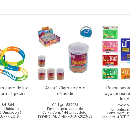
om carro de luz
Areia 120grs no pote
Passa passa
 com 51 pecas
c/molde
jogo de reac
luz 
: 841364
Código: 839023
Código:
m: Unidade
Embalagem: Unidade
Embalagem
6 Unidade(s)
Caixa Com: 144 Unidade(s)
Caixa Com: 1
008777/2019
Inmetro: ABCP-BRI-0404-2023-53
Inmetro: ABCP-B