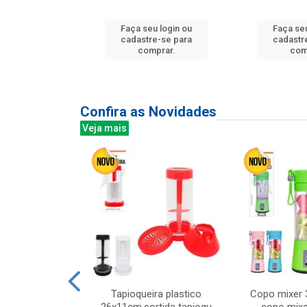
Faça seu login ou
Faça seu
u login ou
cadastre-se para
cadastr
e-se para
comprar.
com
prar.
Confira as Novidades
Veja mais
mesa cer 18cm
Tapioqueira plastico
Copo mixer 