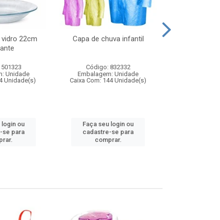
 vidro 22cm
Capa de chuva infantil
Jg prato fun
ante
diam
 501323
Código: 832332
Código:
: Unidade
Embalagem: Unidade
Embalagem
4 Unidade(s)
Caixa Com: 144 Unidade(s)
Caixa Com: 6
 login ou
Faça seu login ou
Faça seu 
-se para
cadastre-se para
cadastre
rar.
comprar.
comp