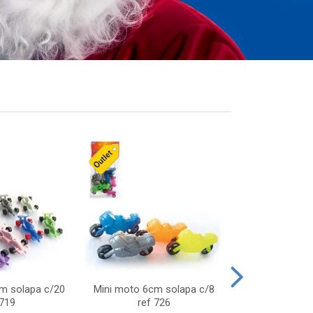
cm solapa c/20
Mini moto 6cm solapa c/8
Giro helice so
 719
ref 726
75