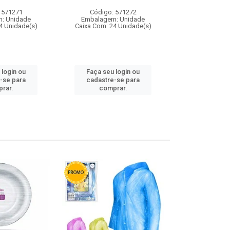
 571271
Código: 571272
Código:
: Unidade
Embalagem: Unidade
Embalagem
4 Unidade(s)
Caixa Com: 24 Unidade(s)
Caixa Com: 4
 login ou
Faça seu login ou
Faça seu 
-se para
cadastre-se para
cadastre
rar.
comprar.
comp