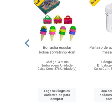
cores sortidas
Borracha escolar
Paliteiro de a
ref 130s
bolsa/sorvetinho 4cm
mesa 
: 826147
Código: 495186
Código
m: Unidade
Embalagem: Unidade
Embalage
160 Unidade(s)
Caixa Com: 576 Unidade(s)
Caixa Com: 
u login ou
Faça seu login ou
Faça seu
e-se para
cadastre-se para
cadastr
prar.
comprar.
com