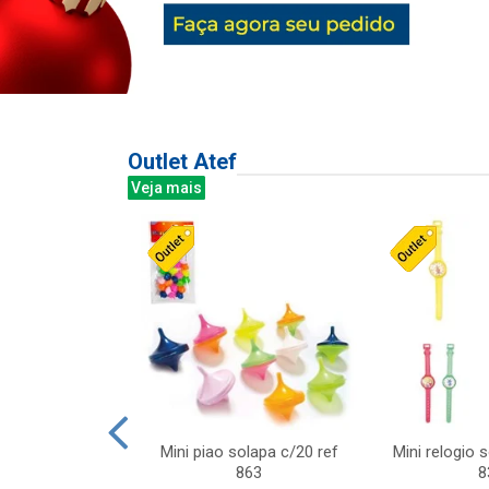
Outlet Atef
Veja mais
last c/div
Mini piao solapa c/20 ref
Mini relogio 
m ursinhos sor
863
8