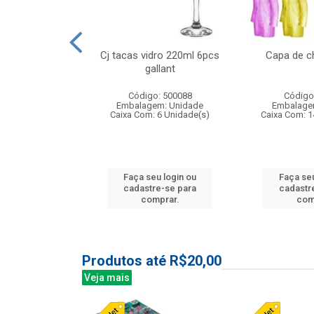
o raso 25,5cm
Cj tacas vidro 220ml 6pcs
Capa de c
e petala
gallant
: 503787
Código: 500088
Código
m: Unidade
Embalagem: Unidade
Embalage
24 Unidade(s)
Caixa Com: 6 Unidade(s)
Caixa Com: 1
u login ou
Faça seu login ou
Faça seu
e-se para
cadastre-se para
cadastr
prar.
comprar.
com
Produtos até R$20,00
Veja mais