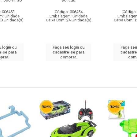
r 380ml so
sortida
: 006453
Código: 006454
Código:
m: Unidade
Embalagem: Unidade
Embalagem
30 Unidade(s)
Caixa Com: 24 Unidade(s)
Caixa Com: 1
 login ou
Faça seu login ou
Faça seu
e-se para
cadastre-se para
cadastre
prar.
comprar.
comp