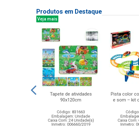
Produtos em Destaque
Veja mais
ra de ventosas
Tapete de atividades
Pista color c
e precisao com
90x120cm
e som – kit
ardo...
Código: 831663
Código
: 836370
Embalagem: Unidade
Embalage
m: Unidade
Caixa Com: 24 Unidade(s)
Caixa Com: 
24 Unidade(s)
Inmetro: 006660/2019
Inmetro: 
BRI-0404-2023-16