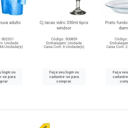
huva adulto
Cj tacas vidro 330ml 6pcs
Prato fundo
windsor
diam
: 832331
Código: 500859
Código:
m: Unidade
Embalagem: Unidade
Embalagem
44 Unidade(s)
Caixa Com: 6 Unidade(s)
Caixa Com: 2
 login ou
Faça seu login ou
Faça seu
e-se para
cadastre-se para
cadastre
prar.
comprar.
comp