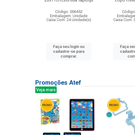
irios
26x11cm,sortida tapioqu
copo mixe
: 135177
Código: 006452
Código
m: Unidade
Embalagem: Unidade
Embalage
12 Unidade(s)
Caixa Com: 24 Unidade(s)
Caixa Com: 
u login ou
Faça seu login ou
Faça seu
e-se para
cadastre-se para
cadastr
prar.
comprar.
com
Promoções Atef
Veja mais