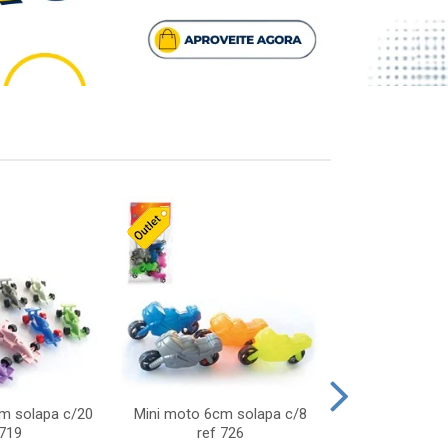
cm solapa c/20
Mini moto 6cm solapa c/8
Giro helice so
 719
ref 726
75