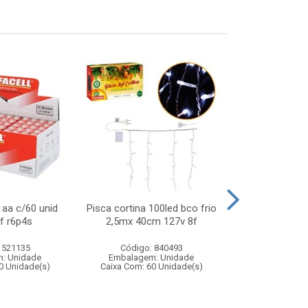
aa c/60 unid
Pisca cortina 100led bco frio
Jogo dog mord
ef r6p4s
2,5mx 40cm 127v 8f
de reacao rap
de ca
 521135
Código: 840493
Código:
: Unidade
Embalagem: Unidade
Embalagem
0 Unidade(s)
Caixa Com: 60 Unidade(s)
Caixa Com: 1
Inmetro: ABCP-B