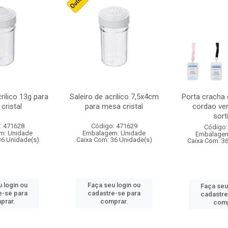
crilico 13g para
Saleiro de acrilico 7,5x4cm
Porta cracha
cristal
para mesa cristal
cordao ver
sort
: 471628
Código: 471629
Código:
m: Unidade
Embalagem: Unidade
Embalagem
36 Unidade(s)
Caixa Com: 36 Unidade(s)
Caixa Com: 3
 login ou
Faça seu login ou
Faça seu
e-se para
cadastre-se para
cadastre
prar.
comprar.
comp