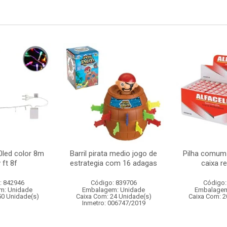
0led color 8m
Barril pirata medio jogo de
Pilha comum 
 ft 8f
estrategia com 16 adagas
caixa r
: 842946
Código: 839706
Código:
m: Unidade
Embalagem: Unidade
Embalagem
50 Unidade(s)
Caixa Com: 24 Unidade(s)
Caixa Com: 2
Inmetro: 006747/2019