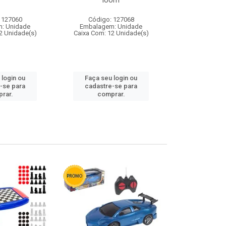
loom
 127060
Código: 127068
Código:
: Unidade
Embalagem: Unidade
Embalagem
2 Unidade(s)
Caixa Com: 12 Unidade(s)
Caixa Com: 1
 login ou
Faça seu login ou
Faça seu 
-se para
cadastre-se para
cadastre
rar.
comprar.
comp