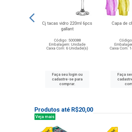
 vidro 23,5cm
Cj tacas vidro 220ml 6pcs
Capa de c
e petala
gallant
: 503788
Código: 500088
Código
m: Unidade
Embalagem: Unidade
Embalage
24 Unidade(s)
Caixa Com: 6 Unidade(s)
Caixa Com: 1
u login ou
Faça seu login ou
Faça seu
e-se para
cadastre-se para
cadastr
prar.
comprar.
com
Produtos até R$20,00
Veja mais