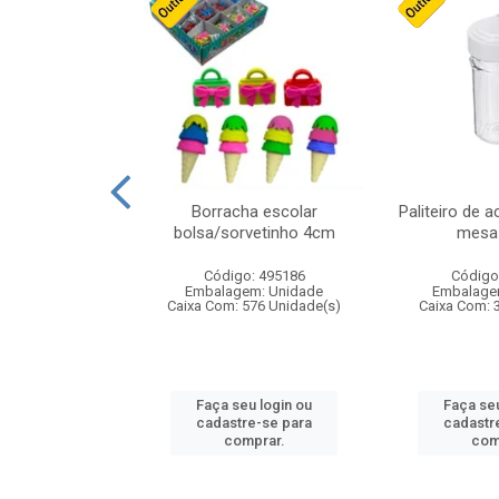
stico n.4 12cm
Borracha escolar
Paliteiro de a
bolsa/sorvetinho 4cm
mesa 
: 940550
Código: 495186
Código
m: Unidade
Embalagem: Unidade
Embalage
24 Unidade(s)
Caixa Com: 576 Unidade(s)
Caixa Com: 
u login ou
Faça seu login ou
Faça seu
e-se para
cadastre-se para
cadastr
prar.
comprar.
com