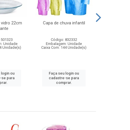
 vidro 22cm
Capa de chuva infantil
Jg prato fun
ante
diam
 501323
Código: 832332
Código:
: Unidade
Embalagem: Unidade
Embalagem
4 Unidade(s)
Caixa Com: 144 Unidade(s)
Caixa Com: 6
 login ou
Faça seu login ou
Faça seu 
-se para
cadastre-se para
cadastre
rar.
comprar.
comp