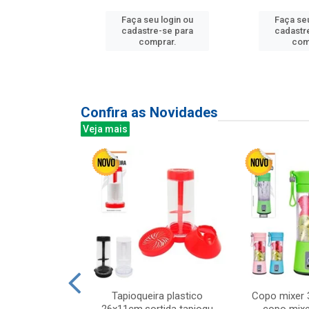
Faça seu login ou
Faça seu
u login ou
cadastre-se para
cadastr
e-se para
comprar.
com
prar.
Confira as Novidades
Veja mais
mesa cer 18cm
Tapioqueira plastico
Copo mixer 