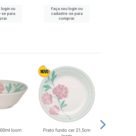
 login ou
Faça seu login ou
Faça seu 
-se para
cadastre-se para
cadastre
rar.
comprar.
comp
 500ml loom
Prato fundo cer 21,5cm
Prato raso c