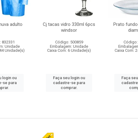
huva adulto
Cj tacas vidro 330ml 6pcs
Prato fundo
windsor
diam
: 832331
Código: 500859
Código:
m: Unidade
Embalagem: Unidade
Embalagem
44 Unidade(s)
Caixa Com: 6 Unidade(s)
Caixa Com: 2
 login ou
Faça seu login ou
Faça seu
e-se para
cadastre-se para
cadastre
prar.
comprar.
comp