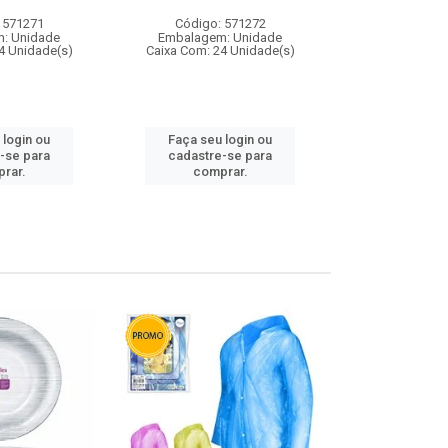
 571271
Código: 571272
Código:
: Unidade
Embalagem: Unidade
Embalagem
4 Unidade(s)
Caixa Com: 24 Unidade(s)
Caixa Com: 4
 login ou
Faça seu login ou
Faça seu 
-se para
cadastre-se para
cadastre
rar.
comprar.
comp