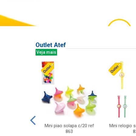
Outlet Atef
Veja mais
last c/div
Mini piao solapa c/20 ref
Mini relogio 
m ursinhos sor
863
8