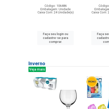
: 275814
Código: 106486
Código
m: Unidade
Embalagem: Unidade
Embalage
240 Unidade(s)
Caixa Com: 24 Unidade(s)
Caixa Com: 
u login ou
Faça seu login ou
Faça seu
e-se para
cadastre-se para
cadastr
prar.
comprar.
com
Inverno
Veja mais