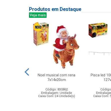
Produtos em Destaque
Veja mais
grs no pote
Noel musical com rena
Pisca led 10
molde
7x14x20cm
127v
: 839023
Código: 830862
Código
m: Unidade
Embalagem: Unidade
Embalage
144 Unidade(s)
Caixa Com: 24 Unidade(s)
Caixa Com: 
BRI-0404-2023-53