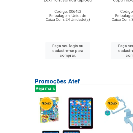
irios
26x11cm,sortida tapioqu
copo mixe
: 135177
Código: 006452
Código
m: Unidade
Embalagem: Unidade
Embalage
12 Unidade(s)
Caixa Com: 24 Unidade(s)
Caixa Com: 
u login ou
Faça seu login ou
Faça seu
e-se para
cadastre-se para
cadastr
prar.
comprar.
com
Promoções Atef
Veja mais