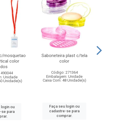
 c/mosquetao
Saboneteira plast c/tela
Prato plas
tical color
color
colo
idos
Código: 271364
Código:
 490044
Embalagem: Unidade
Embalagem
: Unidade
Caixa Com: 48 Unidade(s)
Caixa Com: 4
60 Unidade(s)
Faça seu login ou
Faça seu 
 login ou
cadastre-se para
cadastre
-se para
comprar.
comp
rar.