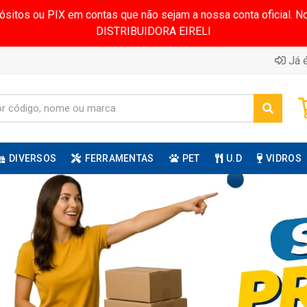
pósitos ou PIX em contas que não sejam a nossa conta oficial.
DISTRIBUIDORA EIRELI
Já é
DIVERSOS
FERRAMENTAS
PET
U.D
VIDROS