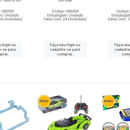
r 380ml so
sortida
: 006453
Código: 006454
Código:
m: Unidade
Embalagem: Unidade
Embalagem
30 Unidade(s)
Caixa Com: 24 Unidade(s)
Caixa Com: 1
 login ou
Faça seu login ou
Faça seu
e-se para
cadastre-se para
cadastre
prar.
comprar.
comp