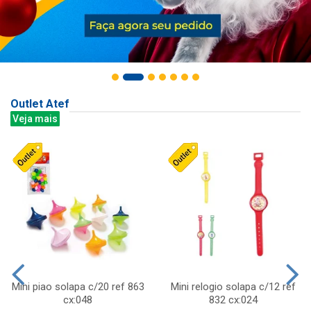
Outlet Atef
Veja mais
Mini piao solapa c/20 ref 863
Mini relogio solapa c/12 ref
cx:048
832 cx:024