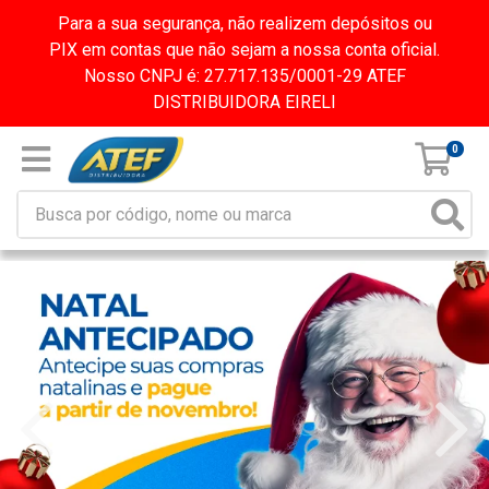
Para a sua segurança, não realizem depósitos ou
PIX em contas que não sejam a nossa conta oficial.
Nosso CNPJ é: 27.717.135/0001-29 ATEF
DISTRIBUIDORA EIRELI
0