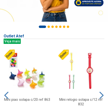
Outlet Atef
Veja mais
Mini piao solapa c/20 ref 863
Mini relogio solapa c/12 ref
832