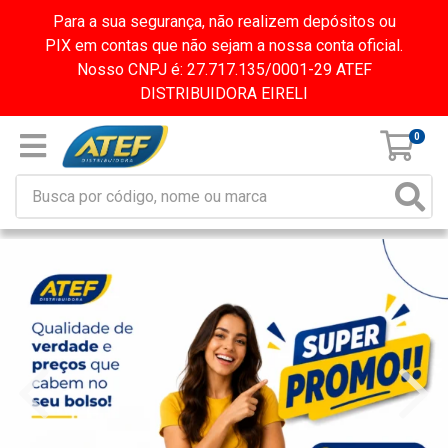
Para a sua segurança, não realizem depósitos ou
PIX em contas que não sejam a nossa conta oficial.
Nosso CNPJ é: 27.717.135/0001-29 ATEF
DISTRIBUIDORA EIRELI
0