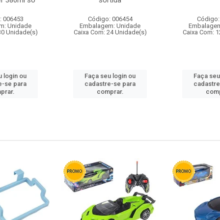
r 380ml so
sortida
: 006453
Código: 006454
Código:
m: Unidade
Embalagem: Unidade
Embalagem
30 Unidade(s)
Caixa Com: 24 Unidade(s)
Caixa Com: 1
 login ou
Faça seu login ou
Faça seu
e-se para
cadastre-se para
cadastre
prar.
comprar.
comp