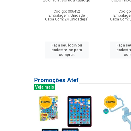
irios
26x11cm,sortida tapioqu
copo mixe
: 135177
Código: 006452
Código
m: Unidade
Embalagem: Unidade
Embalage
12 Unidade(s)
Caixa Com: 24 Unidade(s)
Caixa Com: 
u login ou
Faça seu login ou
Faça seu
e-se para
cadastre-se para
cadastr
prar.
comprar.
com
Promoções Atef
Veja mais