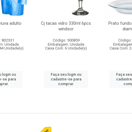
huva adulto
Cj tacas vidro 330ml 6pcs
Prato fundo
windsor
diam
: 832331
Código: 500859
Código:
m: Unidade
Embalagem: Unidade
Embalagem
44 Unidade(s)
Caixa Com: 6 Unidade(s)
Caixa Com: 2
 login ou
Faça seu login ou
Faça seu
e-se para
cadastre-se para
cadastre
prar.
comprar.
comp