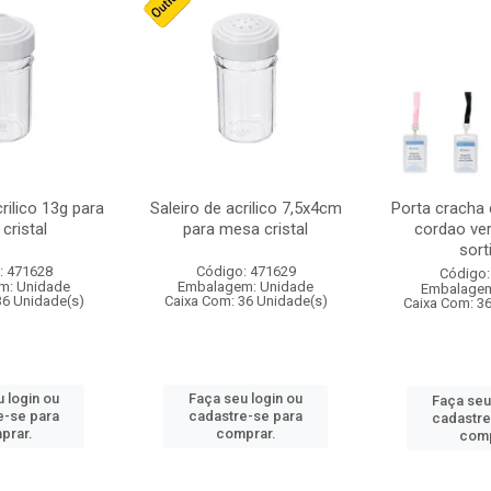
crilico 13g para
Saleiro de acrilico 7,5x4cm
Porta cracha
cristal
para mesa cristal
cordao ver
sort
: 471628
Código: 471629
Código:
m: Unidade
Embalagem: Unidade
Embalagem
36 Unidade(s)
Caixa Com: 36 Unidade(s)
Caixa Com: 3
 login ou
Faça seu login ou
Faça seu
e-se para
cadastre-se para
cadastre
prar.
comprar.
comp