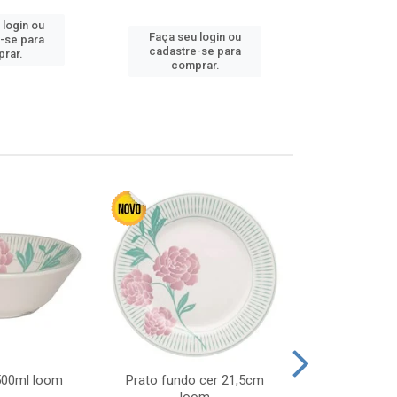
 login ou
Faça seu 
Faça seu login ou
-se para
cadastre
cadastre-se para
rar.
comp
comprar.
 500ml loom
Prato fundo cer 21,5cm
Prato raso c