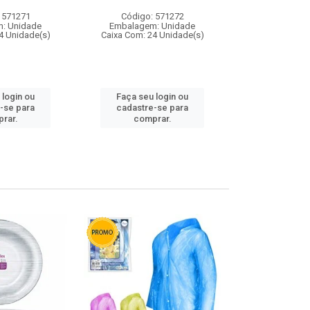
 571271
Código: 571272
Código:
: Unidade
Embalagem: Unidade
Embalagem
4 Unidade(s)
Caixa Com: 24 Unidade(s)
Caixa Com: 4
 login ou
Faça seu login ou
Faça seu 
-se para
cadastre-se para
cadastre
rar.
comprar.
comp