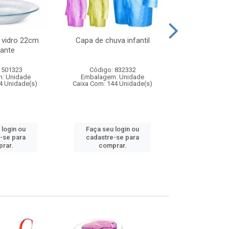
 vidro 22cm
Capa de chuva infantil
Jg prato fun
ante
diam
 501323
Código: 832332
Código:
: Unidade
Embalagem: Unidade
Embalagem
4 Unidade(s)
Caixa Com: 144 Unidade(s)
Caixa Com: 6
 login ou
Faça seu login ou
Faça seu 
-se para
cadastre-se para
cadastre
rar.
comprar.
comp