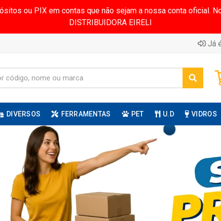
pósitos ou PIX em contas que não sejam a nossa conta oficial.
DISTRIBUIDORA EIRELI
Já é
DIVERSOS
FERRAMENTAS
PET
U.D
VIDROS