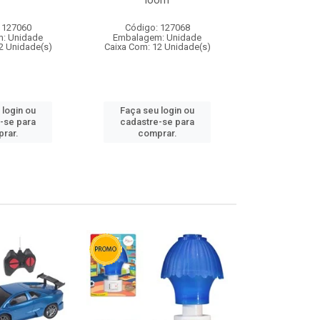
loom
 127060
Código: 127068
Código:
: Unidade
Embalagem: Unidade
Embalagem
2 Unidade(s)
Caixa Com: 12 Unidade(s)
Caixa Com: 1
 login ou
Faça seu login ou
Faça seu 
-se para
cadastre-se para
cadastre
rar.
comprar.
comp