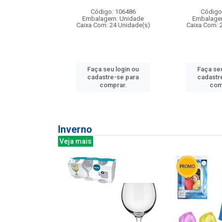
: 275814
Código: 106486
Código
m: Unidade
Embalagem: Unidade
Embalage
240 Unidade(s)
Caixa Com: 24 Unidade(s)
Caixa Com: 
u login ou
Faça seu login ou
Faça seu
e-se para
cadastre-se para
cadastr
prar.
comprar.
com
Inverno
Veja mais