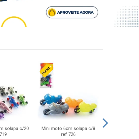
cm solapa c/20
Mini moto 6cm solapa c/8
Giro helice so
 719
ref 726
75