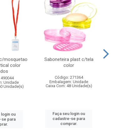
 c/mosquetao
Saboneteira plast c/tela
Prato plas
tical color
color
colo
idos
Código: 271364
Código:
 490044
Embalagem: Unidade
Embalagem
: Unidade
Caixa Com: 48 Unidade(s)
Caixa Com: 4
60 Unidade(s)
Faça seu login ou
Faça seu 
 login ou
cadastre-se para
cadastre
-se para
comprar.
comp
rar.