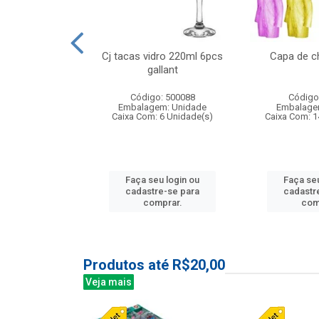
o raso 25,5cm
Cj tacas vidro 220ml 6pcs
Capa de c
e petala
gallant
: 503787
Código: 500088
Código
m: Unidade
Embalagem: Unidade
Embalage
24 Unidade(s)
Caixa Com: 6 Unidade(s)
Caixa Com: 1
u login ou
Faça seu login ou
Faça seu
e-se para
cadastre-se para
cadastr
prar.
comprar.
com
Produtos até R$20,00
Veja mais