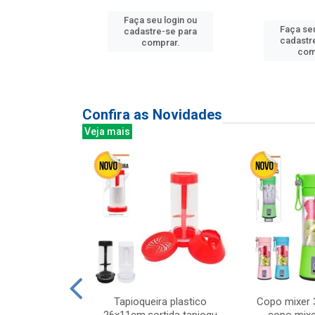
Faça seu login ou
u login ou
Faça seu
cadastre-se para
e-se para
cadastr
comprar.
prar.
com
Confira as Novidades
Veja mais
mesa cer 18cm
Tapioqueira plastico
Copo mixer 