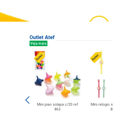
Outlet Atef
Veja mais
last c/div
Mini piao solapa c/20 ref
Mini relogio 
m ursinhos sor
863
8