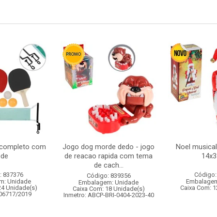
g completo com
Jogo dog morde dedo - jogo
Noel musica
ede
de reacao rapida com tema
14x
de cach...
: 837376
Código:
Código: 839356
m: Unidade
Embalagem
Embalagem: Unidade
24 Unidade(s)
Caixa Com: 1
Caixa Com: 18 Unidade(s)
006717/2019
Inmetro: ABCP-BRI-0404-2023-40