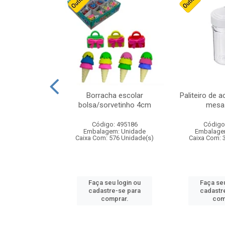
stico n.4 12cm
Borracha escolar
Paliteiro de a
bolsa/sorvetinho 4cm
mesa 
: 940550
Código: 495186
Código
m: Unidade
Embalagem: Unidade
Embalage
24 Unidade(s)
Caixa Com: 576 Unidade(s)
Caixa Com: 
u login ou
Faça seu login ou
Faça seu
e-se para
cadastre-se para
cadastr
prar.
comprar.
com