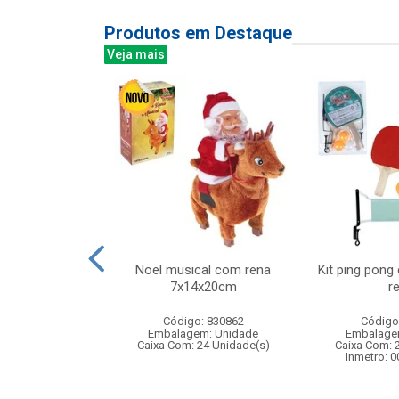
Produtos em Destaque
Veja mais
bra-gelo do
Noel musical com rena
Kit ping pon
 infantil
7x14x20cm
r
: 842598
Código: 830862
Código
m: Unidade
Embalagem: Unidade
Embalage
24 Unidade(s)
Caixa Com: 24 Unidade(s)
Caixa Com: 
006747/2019
Inmetro: 