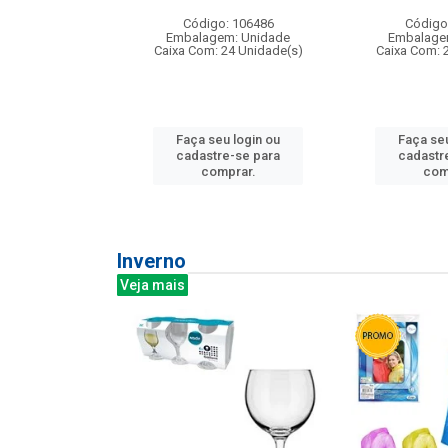
: 275814
Código: 106486
Código
m: Unidade
Embalagem: Unidade
Embalage
240 Unidade(s)
Caixa Com: 24 Unidade(s)
Caixa Com: 
u login ou
Faça seu login ou
Faça seu
e-se para
cadastre-se para
cadastr
prar.
comprar.
com
Inverno
Veja mais