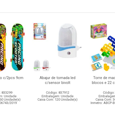
do c/2pcs 9cm
Abajur de tomada led
Torre de ma
c/sensor bivolt
blocos e 22 c
: 833299
Código: 837912
Código:
m: Unidade
Embalagem: Unidade
Embalagem
60 Unidade(s)
Caixa Com: 120 Unidade(s)
Caixa Com: 3
006743/2019
Inmetro: ABCP-B