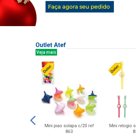
Outlet Atef
Veja mais
last c/div
Mini piao solapa c/20 ref
Mini relogio 
m ursinhos sor
863
8