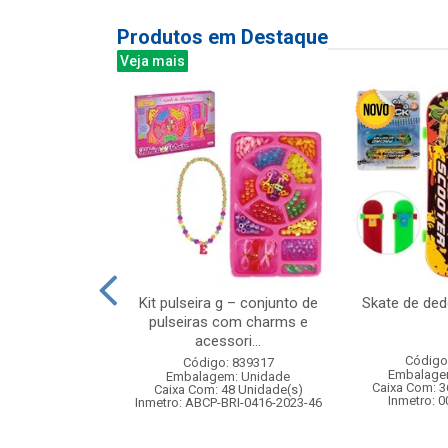
Produtos em Destaque
Veja mais
mber bali 340ml
Kit pulseira g – conjunto de
Skate de de
6pcs
pulseiras com charms e
acessori...
: 838880
Código
Código: 839317
m: Unidade
Embalage
Embalagem: Unidade
 8 Unidade(s)
Caixa Com: 3
Caixa Com: 48 Unidade(s)
Inmetro: 
Inmetro: ABCP-BRI-0416-2023-46