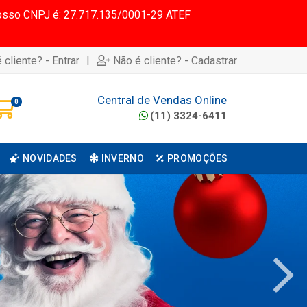
 Nosso CNPJ é: 27.717.135/0001-29 ATEF
|
 cliente? - Entrar
Não é cliente? - Cadastrar
Central de Vendas Online
0
(11) 3324-6411
NOVIDADES
INVERNO
PROMOÇÕES