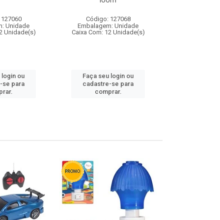
loom
 127060
Código: 127068
Código:
: Unidade
Embalagem: Unidade
Embalagem
2 Unidade(s)
Caixa Com: 12 Unidade(s)
Caixa Com: 1
 login ou
Faça seu login ou
Faça seu 
-se para
cadastre-se para
cadastre
rar.
comprar.
comp