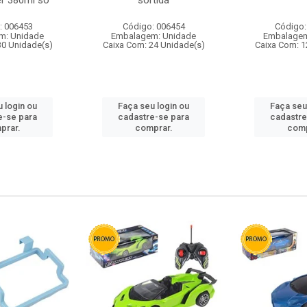
r 380ml so
sortida
: 006453
Código: 006454
Código:
m: Unidade
Embalagem: Unidade
Embalagem
30 Unidade(s)
Caixa Com: 24 Unidade(s)
Caixa Com: 1
 login ou
Faça seu login ou
Faça seu
e-se para
cadastre-se para
cadastre
prar.
comprar.
comp