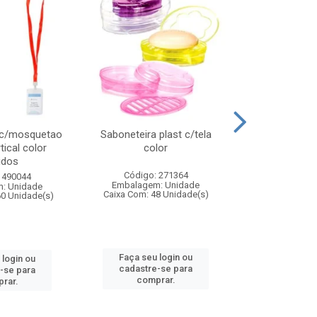
 c/mosquetao
Saboneteira plast c/tela
Prato plas
tical color
color
colo
idos
Código: 271364
Código:
 490044
Embalagem: Unidade
Embalagem
: Unidade
Caixa Com: 48 Unidade(s)
Caixa Com: 4
60 Unidade(s)
Faça seu login ou
Faça seu 
 login ou
cadastre-se para
cadastre
-se para
comprar.
comp
rar.