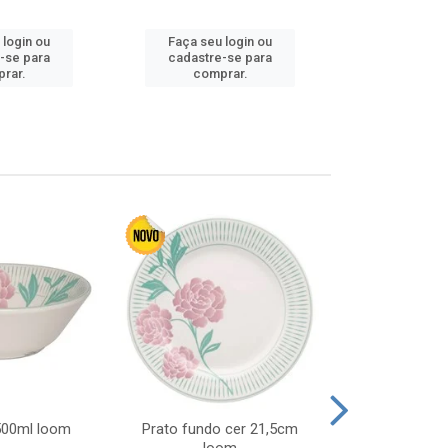
 login ou
Faça seu login ou
Faça seu 
-se para
cadastre-se para
cadastre
rar.
comprar.
comp
 500ml loom
Prato fundo cer 21,5cm
Prato raso c