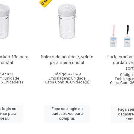
crilico 13g para
Saleiro de acrilico 7,5x4cm
Porta cracha
cristal
para mesa cristal
cordao ver
sort
: 471628
Código: 471629
Código:
m: Unidade
Embalagem: Unidade
Embalagem
36 Unidade(s)
Caixa Com: 36 Unidade(s)
Caixa Com: 3
 login ou
Faça seu login ou
Faça seu
e-se para
cadastre-se para
cadastre
prar.
comprar.
comp