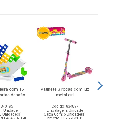
deira com 16
Patinete 3 rodas com luz
Carro de poli
artas desafio
metal girl
remoto 7 fun
pol
 840195
Código: 834897
Código:
: Unidade
Embalagem: Unidade
Embalagem
6 Unidade(s)
Caixa Com: 6 Unidade(s)
Caixa Com: 1
RI-0404-2023-40
Inmetro: 007551/2019
Inmetro: 12444