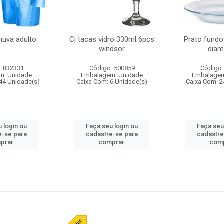
huva adulto
Cj tacas vidro 330ml 6pcs
Prato fundo
windsor
diam
: 832331
Código: 500859
Código:
m: Unidade
Embalagem: Unidade
Embalagem
44 Unidade(s)
Caixa Com: 6 Unidade(s)
Caixa Com: 2
 login ou
Faça seu login ou
Faça seu
e-se para
cadastre-se para
cadastre
prar.
comprar.
comp