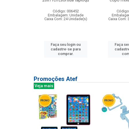
irios
26x11cm,sortida tapioqu
copo mixe
: 135177
Código: 006452
Código
m: Unidade
Embalagem: Unidade
Embalage
12 Unidade(s)
Caixa Com: 24 Unidade(s)
Caixa Com: 
u login ou
Faça seu login ou
Faça seu
e-se para
cadastre-se para
cadastr
prar.
comprar.
com
Promoções Atef
Veja mais