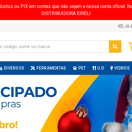
pósitos ou PIX em contas que não sejam a nossa conta oficial.
DISTRIBUIDORA EIRELI
Já é
DIVERSOS
FERRAMENTAS
PET
U.D
VIDROS