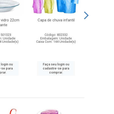
 vidro 22cm
Capa de chuva infantil
Jg prato fun
ante
diam
 501323
Código: 832332
Código:
: Unidade
Embalagem: Unidade
Embalagem
4 Unidade(s)
Caixa Com: 144 Unidade(s)
Caixa Com: 6
 login ou
Faça seu login ou
Faça seu 
-se para
cadastre-se para
cadastre
rar.
comprar.
comp