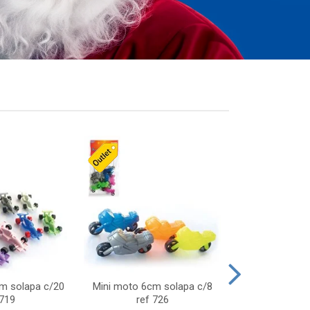
cm solapa c/20
Mini moto 6cm solapa c/8
Giro helice so
 719
ref 726
75