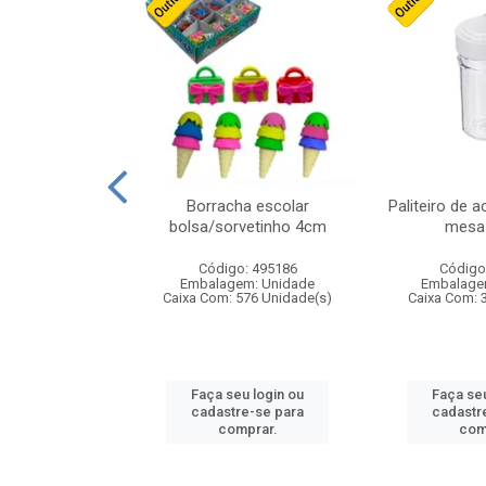
stico n.4 12cm
Borracha escolar
Paliteiro de a
bolsa/sorvetinho 4cm
mesa 
: 940550
Código: 495186
Código
m: Unidade
Embalagem: Unidade
Embalage
24 Unidade(s)
Caixa Com: 576 Unidade(s)
Caixa Com: 
u login ou
Faça seu login ou
Faça seu
e-se para
cadastre-se para
cadastr
prar.
comprar.
com