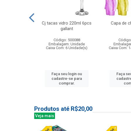
o raso 25,5cm
Cj tacas vidro 220ml 6pcs
Capa de c
e petala
gallant
: 503787
Código: 500088
Código
m: Unidade
Embalagem: Unidade
Embalage
24 Unidade(s)
Caixa Com: 6 Unidade(s)
Caixa Com: 1
u login ou
Faça seu login ou
Faça seu
e-se para
cadastre-se para
cadastr
prar.
comprar.
com
Produtos até R$20,00
Veja mais