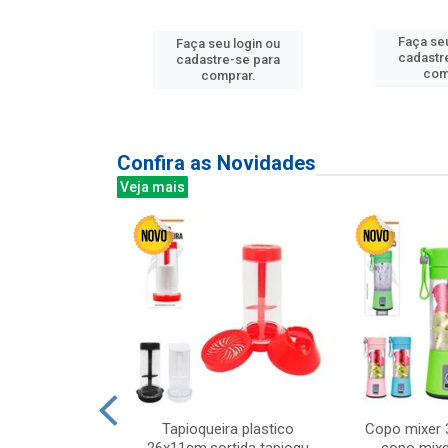
u login ou
Faça seu
Faça seu login ou
e-se para
cadastr
cadastre-se para
prar.
com
comprar.
Confira as Novidades
Veja mais
mesa cer 18cm
Tapioqueira plastico
Copo mixer 