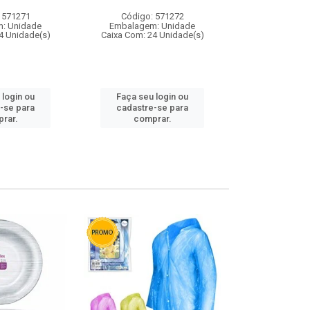
 571271
Código: 571272
Código:
: Unidade
Embalagem: Unidade
Embalagem
4 Unidade(s)
Caixa Com: 24 Unidade(s)
Caixa Com: 4
 login ou
Faça seu login ou
Faça seu 
-se para
cadastre-se para
cadastre
rar.
comprar.
comp