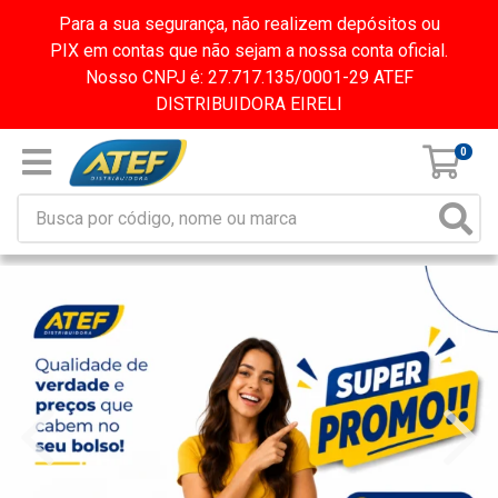
Para a sua segurança, não realizem depósitos ou
PIX em contas que não sejam a nossa conta oficial.
Nosso CNPJ é: 27.717.135/0001-29 ATEF
DISTRIBUIDORA EIRELI
0