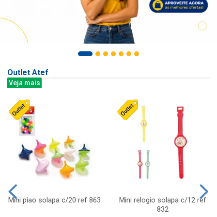
Outlet Atef
Veja mais
Mini piao solapa c/20 ref 863
Mini relogio solapa c/12 ref
832