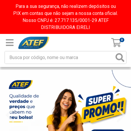
Para a sua segurança, não realizem depósitos ou
PIX em contas que não sejam a nossa conta oficial.
Nosso CNPJ é: 27.717.135/0001-29 ATEF
DISTRIBUIDORA EIRELI
0