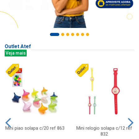
Outlet Atef
Veja mais
Mini piao solapa c/20 ref 863
Mini relogio solapa c/12 ref
832