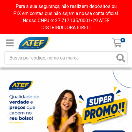
Para a sua segurança, não realizem depósitos ou
PIX em contas que não sejam a nossa conta oficial.
Nosso CNPJ é: 27.717.135/0001-29 ATEF
DISTRIBUIDORA EIRELI
0