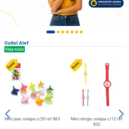
Outlet Atef
Veja mais
Mini piao solapa c/20 ref 863
Mini relogio solapa c/12 ref
832