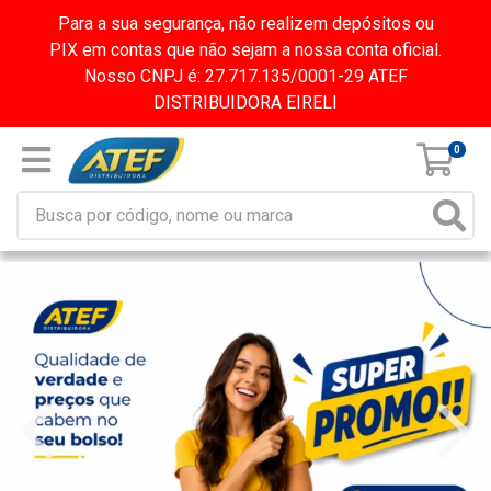
Para a sua segurança, não realizem depósitos ou
PIX em contas que não sejam a nossa conta oficial.
Nosso CNPJ é: 27.717.135/0001-29 ATEF
DISTRIBUIDORA EIRELI
0