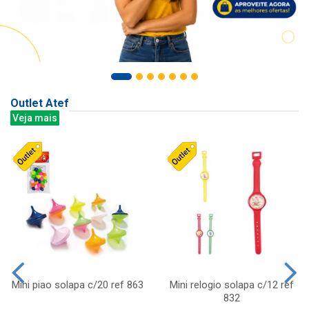
Outlet Atef
Veja mais
Mini piao solapa c/20 ref 863
Mini relogio solapa c/12 ref
832