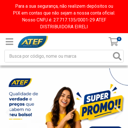
Para a sua segurança, não realizem depósitos ou
PIX em contas que não sejam a nossa conta oficial.
Nosso CNPJ é: 27.717.135/0001-29 ATEF
DISTRIBUIDORA EIRELI
0