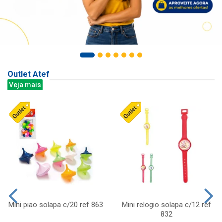
Outlet Atef
Veja mais
Mini piao solapa c/20 ref 863
Mini relogio solapa c/12 ref
832