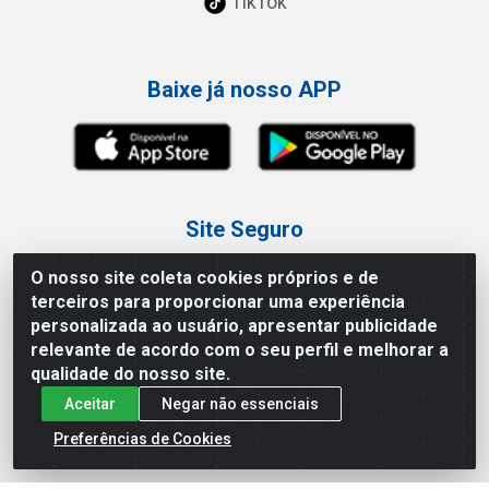
TikTok
Baixe já nosso APP
Site Seguro
O nosso site coleta cookies próprios e de
terceiros para proporcionar uma experiência
personalizada ao usuário, apresentar publicidade
relevante de acordo com o seu perfil e melhorar a
Loja / Showroom
qualidade do nosso site.
Aceitar
Negar não essenciais
Tel.: (11) 3227-0546
Av Vautier, 587/597 - Pari - São Paulo/SP
Preferências de Cookies