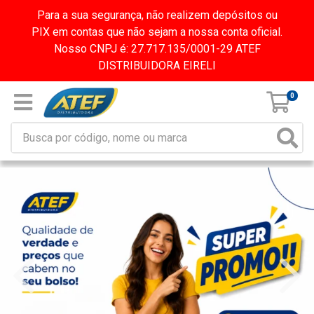
Para a sua segurança, não realizem depósitos ou
PIX em contas que não sejam a nossa conta oficial.
Nosso CNPJ é: 27.717.135/0001-29 ATEF
DISTRIBUIDORA EIRELI
0