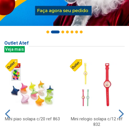
Outlet Atef
Veja mais
Mini piao solapa c/20 ref 863
Mini relogio solapa c/12 ref
832