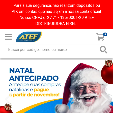
Para a sua segurança, não realizem depósitos ou
PIX em contas que não sejam a nossa conta oficial.
Nosso CNPJ é: 27.717.135/0001-29 ATEF
DISTRIBUIDORA EIRELI
0