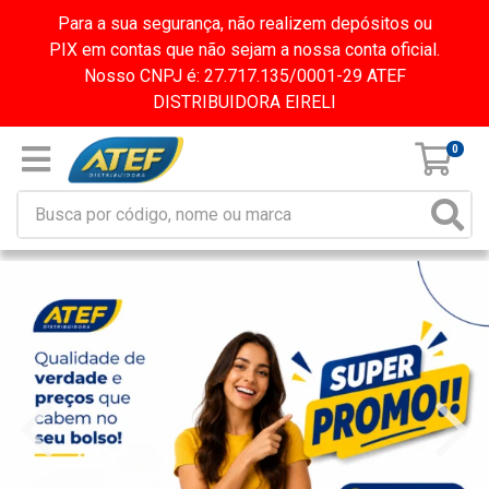
Para a sua segurança, não realizem depósitos ou
PIX em contas que não sejam a nossa conta oficial.
Nosso CNPJ é: 27.717.135/0001-29 ATEF
DISTRIBUIDORA EIRELI
0