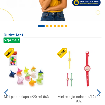
Outlet Atef
Veja mais
Mini piao solapa c/20 ref 863
Mini relogio solapa c/12 ref
832