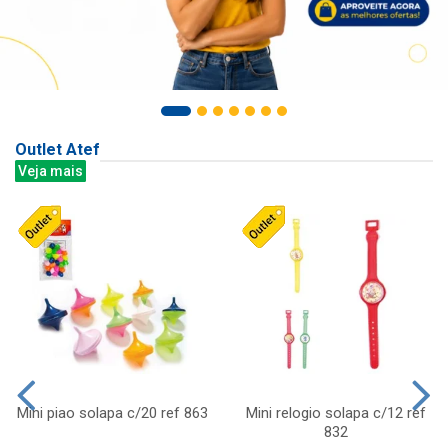
Outlet Atef
Veja mais
Mini piao solapa c/20 ref 863
Mini relogio solapa c/12 ref
832