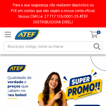
Para a sua segurança, não realizem depósitos ou
PIX em contas que não sejam a nossa conta oficial.
Nosso CNPJ é: 27.717.135/0001-29 ATEF
DISTRIBUIDORA EIRELI
0