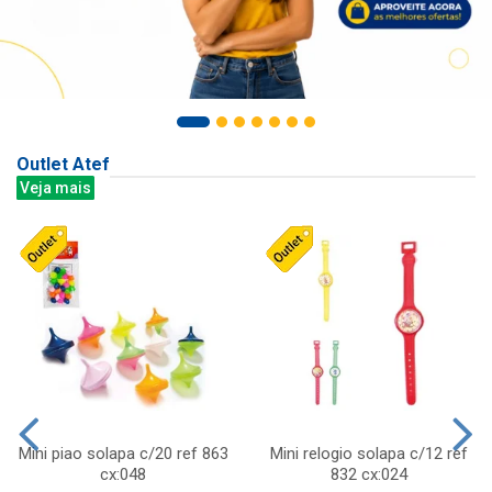
Outlet Atef
Veja mais
Mini piao solapa c/20 ref 863
Mini relogio solapa c/12 ref
cx:048
832 cx:024