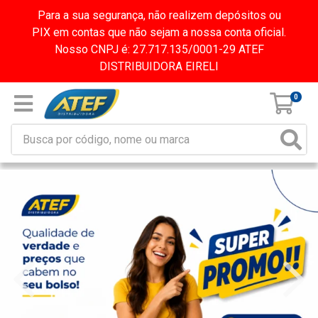
Para a sua segurança, não realizem depósitos ou
PIX em contas que não sejam a nossa conta oficial.
Nosso CNPJ é: 27.717.135/0001-29 ATEF
DISTRIBUIDORA EIRELI
0