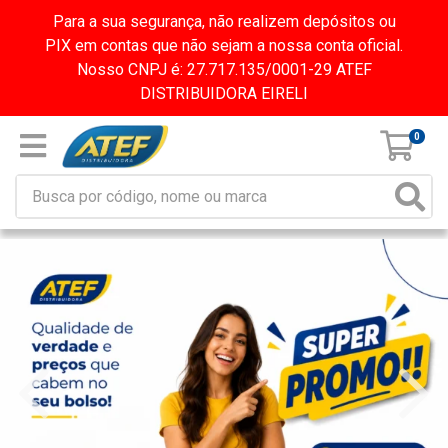
Para a sua segurança, não realizem depósitos ou
PIX em contas que não sejam a nossa conta oficial.
Nosso CNPJ é: 27.717.135/0001-29 ATEF
DISTRIBUIDORA EIRELI
0