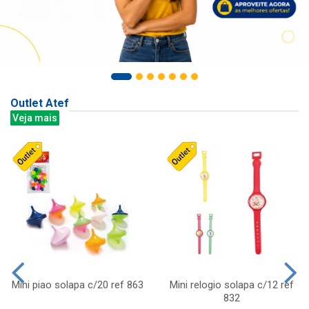
Outlet Atef
Veja mais
Mini piao solapa c/20 ref 863
Mini relogio solapa c/12 ref
832