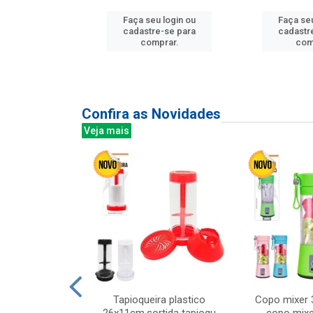
Faça seu login ou
Faça seu
u login ou
cadastre-se para
cadastr
e-se para
comprar.
com
prar.
Confira as Novidades
Veja mais
mesa cer 18cm
Tapioqueira plastico
Copo mixer 