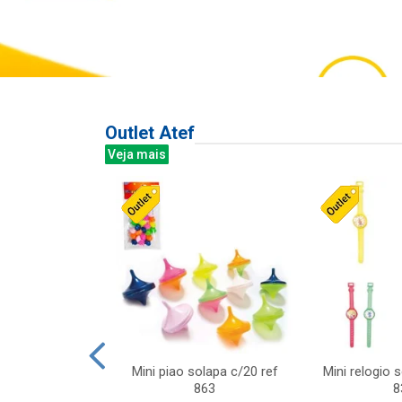
Outlet Atef
Veja mais
last c/div
Mini piao solapa c/20 ref
Mini relogio 
m ursinhos sor
863
8