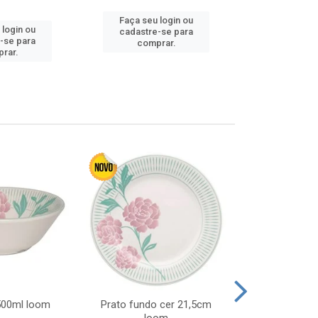
Faça seu login ou
 login ou
Faça seu 
cadastre-se para
-se para
cadastre
comprar.
rar.
comp
 500ml loom
Prato fundo cer 21,5cm
Prato raso c