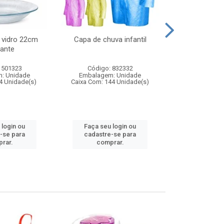
 vidro 22cm
Capa de chuva infantil
Jg prato fun
ante
diam
 501323
Código: 832332
Código:
: Unidade
Embalagem: Unidade
Embalagem
4 Unidade(s)
Caixa Com: 144 Unidade(s)
Caixa Com: 6
 login ou
Faça seu login ou
Faça seu 
-se para
cadastre-se para
cadastre
rar.
comprar.
comp