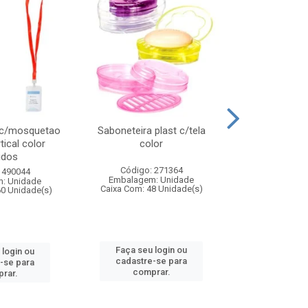
 c/mosquetao
Saboneteira plast c/tela
Prato plas
tical color
color
colo
idos
Código: 271364
Código:
 490044
Embalagem: Unidade
Embalagem
: Unidade
Caixa Com: 48 Unidade(s)
Caixa Com: 4
60 Unidade(s)
Faça seu login ou
Faça seu 
 login ou
cadastre-se para
cadastre
-se para
comprar.
comp
rar.