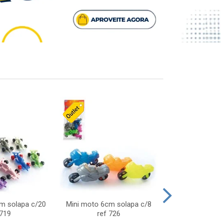
cm solapa c/20
Mini moto 6cm solapa c/8
Giro helice so
 719
ref 726
75