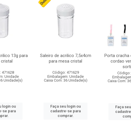
crilico 13g para
Saleiro de acrilico 7,5x4cm
Porta cracha
cristal
para mesa cristal
cordao ver
sort
: 471628
Código: 471629
Código:
m: Unidade
Embalagem: Unidade
Embalagem
36 Unidade(s)
Caixa Com: 36 Unidade(s)
Caixa Com: 3
 login ou
Faça seu login ou
Faça seu
e-se para
cadastre-se para
cadastre
prar.
comprar.
comp