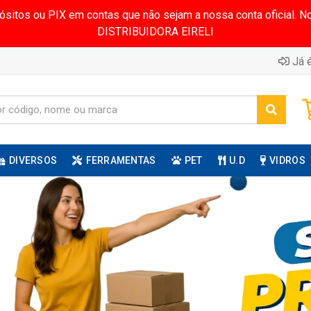
pósitos ou PIX em contas que não sejam a nossa conta oficial.
DISTRIBUIDORA EIRELI
Já é
DIVERSOS
FERRAMENTAS
PET
U.D
VIDROS