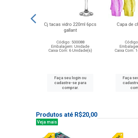
o raso 25,5cm
Cj tacas vidro 220ml 6pcs
Capa de c
e petala
gallant
: 503787
Código: 500088
Código
m: Unidade
Embalagem: Unidade
Embalage
24 Unidade(s)
Caixa Com: 6 Unidade(s)
Caixa Com: 1
u login ou
Faça seu login ou
Faça seu
e-se para
cadastre-se para
cadastr
prar.
comprar.
com
Produtos até R$20,00
Veja mais