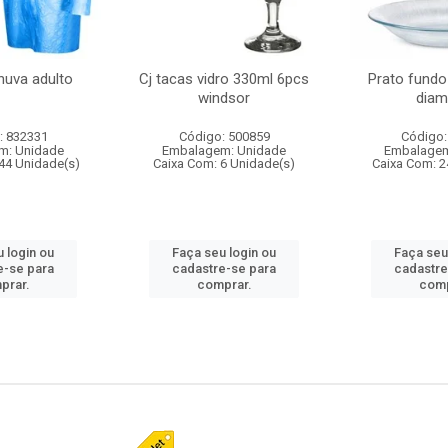
huva adulto
Cj tacas vidro 330ml 6pcs
Prato fundo
windsor
diam
: 832331
Código: 500859
Código:
m: Unidade
Embalagem: Unidade
Embalagem
44 Unidade(s)
Caixa Com: 6 Unidade(s)
Caixa Com: 2
 login ou
Faça seu login ou
Faça seu
e-se para
cadastre-se para
cadastre
prar.
comprar.
comp