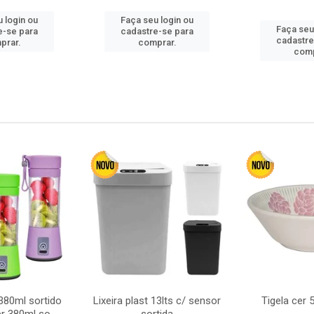
 login ou
Faça seu login ou
Faça seu
e-se para
cadastre-se para
cadastre
prar.
comprar.
comp
380ml sortido
Lixeira plast 13lts c/ sensor
Tigela cer