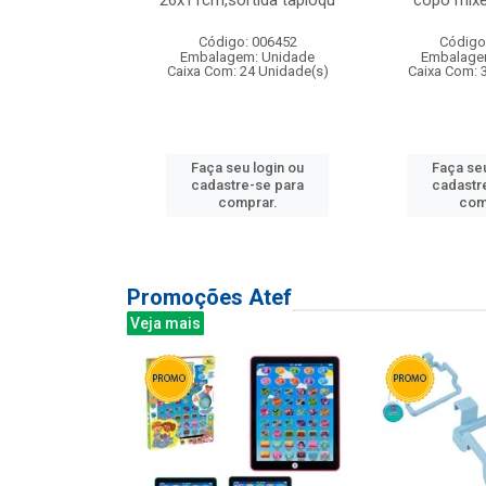
irios
26x11cm,sortida tapioqu
copo mixe
: 135177
Código: 006452
Código
m: Unidade
Embalagem: Unidade
Embalage
12 Unidade(s)
Caixa Com: 24 Unidade(s)
Caixa Com: 
u login ou
Faça seu login ou
Faça seu
e-se para
cadastre-se para
cadastr
prar.
comprar.
com
Promoções Atef
Veja mais