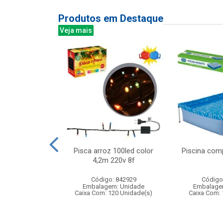
Produtos em Destaque
Veja mais
com luz e som
Pisca arroz 100led color
Piscina com
5cm
4,2m 220v 8f
: 843784
Código: 842929
Código
m: Unidade
Embalagem: Unidade
Embalage
24 Unidade(s)
Caixa Com: 120 Unidade(s)
Caixa Com: 
BRI-0416-2023-01