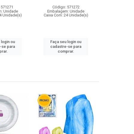
 571271
Código: 571272
Código:
: Unidade
Embalagem: Unidade
Embalagem
4 Unidade(s)
Caixa Com: 24 Unidade(s)
Caixa Com: 4
 login ou
Faça seu login ou
Faça seu 
-se para
cadastre-se para
cadastre
rar.
comprar.
comp