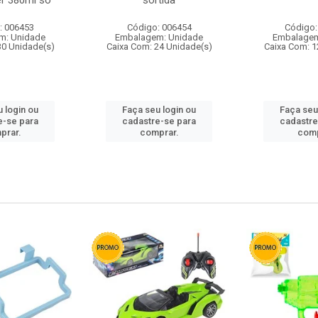
r 380ml so
sortida
: 006453
Código: 006454
Código:
m: Unidade
Embalagem: Unidade
Embalagem
30 Unidade(s)
Caixa Com: 24 Unidade(s)
Caixa Com: 1
 login ou
Faça seu login ou
Faça seu
e-se para
cadastre-se para
cadastre
prar.
comprar.
comp