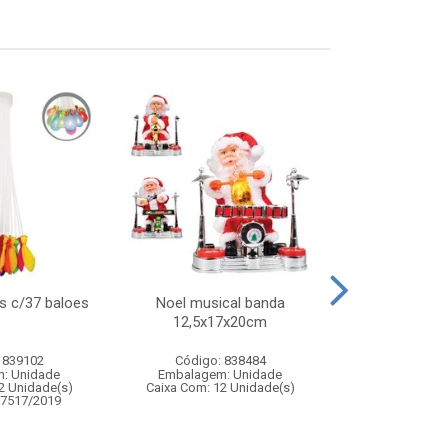
s c/37 baloes
Noel musical banda
Areia 120g
12,5x17x20cm
c/mo
 839102
Código: 838484
Código:
: Unidade
Embalagem: Unidade
Embalagem
2 Unidade(s)
Caixa Com: 12 Unidade(s)
Caixa Com: 14
07517/2019
Inmetro: ABCP-B