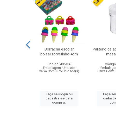
cores sortidas
Borracha escolar
Paliteiro de a
ref 130s
bolsa/sorvetinho 4cm
mesa 
: 826147
Código: 495186
Código
m: Unidade
Embalagem: Unidade
Embalage
160 Unidade(s)
Caixa Com: 576 Unidade(s)
Caixa Com: 
u login ou
Faça seu login ou
Faça seu
e-se para
cadastre-se para
cadastr
prar.
comprar.
com