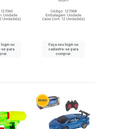
loom
 127060
Código: 127068
Código:
: Unidade
Embalagem: Unidade
Embalagem
2 Unidade(s)
Caixa Com: 12 Unidade(s)
Caixa Com: 1
 login ou
Faça seu login ou
Faça seu 
-se para
cadastre-se para
cadastre
rar.
comprar.
comp