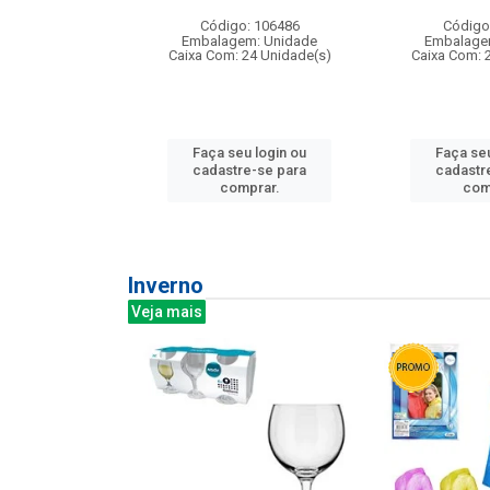
: 275814
Código: 106486
Código
m: Unidade
Embalagem: Unidade
Embalage
240 Unidade(s)
Caixa Com: 24 Unidade(s)
Caixa Com: 
u login ou
Faça seu login ou
Faça seu
e-se para
cadastre-se para
cadastr
prar.
comprar.
com
Inverno
Veja mais