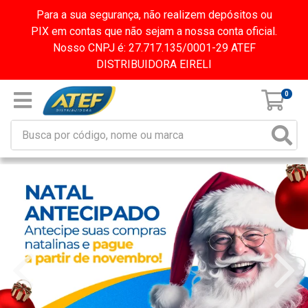
Para a sua segurança, não realizem depósitos ou
PIX em contas que não sejam a nossa conta oficial.
Nosso CNPJ é: 27.717.135/0001-29 ATEF
DISTRIBUIDORA EIRELI
0