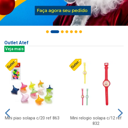
Outlet Atef
Veja mais
Mini piao solapa c/20 ref 863
Mini relogio solapa c/12 ref
832