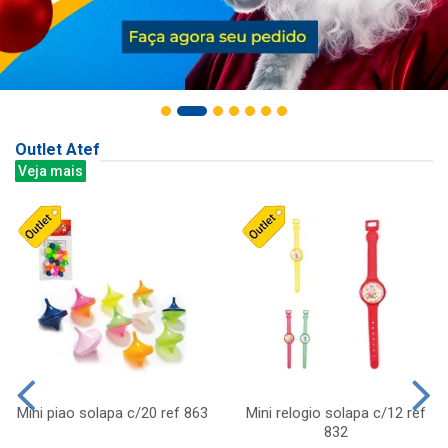
Outlet Atef
Veja mais
Mini piao solapa c/20 ref 863
Mini relogio solapa c/12 ref
832