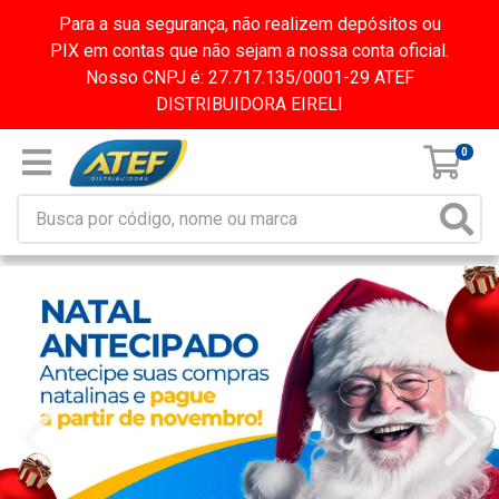
Para a sua segurança, não realizem depósitos ou
PIX em contas que não sejam a nossa conta oficial.
Nosso CNPJ é: 27.717.135/0001-29 ATEF
DISTRIBUIDORA EIRELI
0