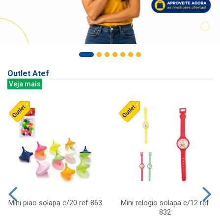
Outlet Atef
Veja mais
Mini piao solapa c/20 ref 863
Mini relogio solapa c/12 ref
832