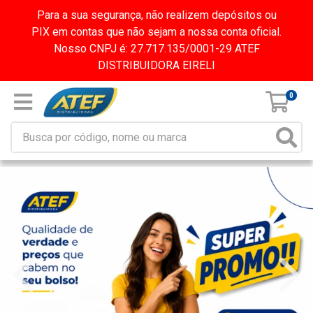
Para a sua segurança, não realizem depósitos ou
PIX em contas que não sejam a nossa conta oficial.
Nosso CNPJ é: 27.717.135/0001-29 ATEF
DISTRIBUIDORA EIRELI
0