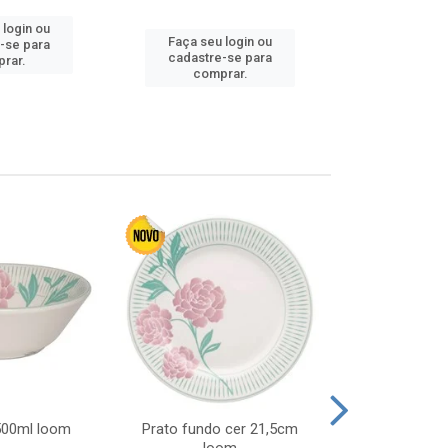
 login ou
Faça seu login ou
Faça seu 
-se para
cadastre-se para
cadastre
rar.
comprar.
comp
 500ml loom
Prato fundo cer 21,5cm
Prato raso c