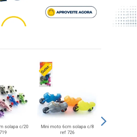
cm solapa c/20
Mini moto 6cm solapa c/8
Giro helice so
 719
ref 726
75