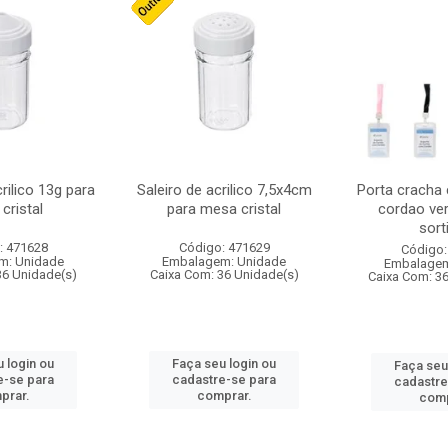
crilico 13g para
Saleiro de acrilico 7,5x4cm
Porta cracha
cristal
para mesa cristal
cordao ver
sort
: 471628
Código: 471629
Código:
m: Unidade
Embalagem: Unidade
Embalagem
36 Unidade(s)
Caixa Com: 36 Unidade(s)
Caixa Com: 3
 login ou
Faça seu login ou
Faça seu
e-se para
cadastre-se para
cadastre
prar.
comprar.
comp