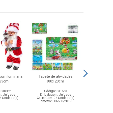
com luminaria
Tapete de atividades
Jogo pul
x33cm
90x120cm
 830852
Código: 831663
Código:
: Unidade
Embalagem: Unidade
Embalagem
4 Unidade(s)
Caixa Com: 24 Unidade(s)
Caixa Com: 2
Inmetro: 006660/2019
Inmetro: 0