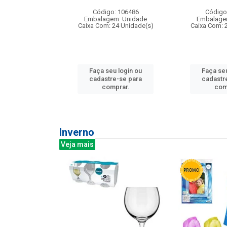
: 275814
Código: 106486
Código
m: Unidade
Embalagem: Unidade
Embalage
240 Unidade(s)
Caixa Com: 24 Unidade(s)
Caixa Com: 
u login ou
Faça seu login ou
Faça seu
e-se para
cadastre-se para
cadastr
prar.
comprar.
com
Inverno
Veja mais