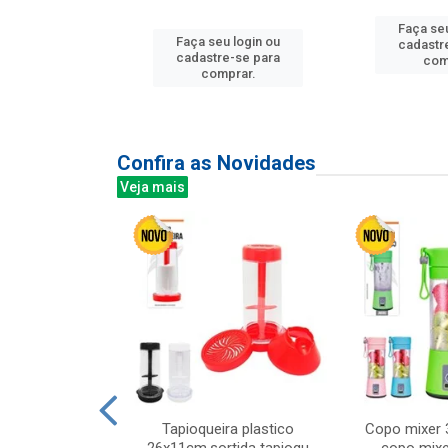
u login ou
Faça seu
Faça seu login ou
e-se para
cadastr
cadastre-se para
prar.
com
comprar.
Confira as Novidades
Veja mais
mesa cer 18cm
Tapioqueira plastico
Copo mixer 