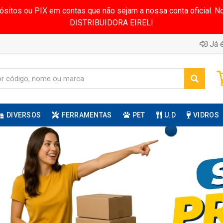
pósitos ou PIX em contas que não sejam a nossa conta oficial.
DISTRIBUIDORA EIRELI
Já é
DIVERSOS
FERRAMENTAS
PET
U.D
VIDROS