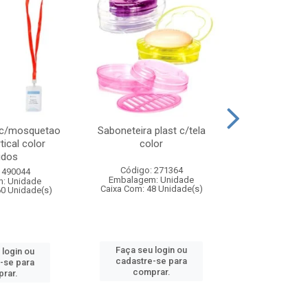
 c/mosquetao
Saboneteira plast c/tela
Prato plas
tical color
color
colo
idos
Código: 271364
Código:
 490044
Embalagem: Unidade
Embalagem
: Unidade
Caixa Com: 48 Unidade(s)
Caixa Com: 4
60 Unidade(s)
Faça seu login ou
Faça seu 
 login ou
cadastre-se para
cadastre
-se para
comprar.
comp
rar.