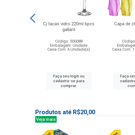
o raso 25,5cm
Cj tacas vidro 220ml 6pcs
Capa de c
e petala
gallant
: 503787
Código: 500088
Código
m: Unidade
Embalagem: Unidade
Embalage
24 Unidade(s)
Caixa Com: 6 Unidade(s)
Caixa Com: 1
u login ou
Faça seu login ou
Faça seu
e-se para
cadastre-se para
cadastr
prar.
comprar.
com
Produtos até R$20,00
Veja mais