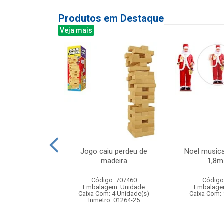
Produtos em Destaque
Veja mais
el simples
Jogo caiu perdeu de
Noel musica
x41cm
madeira
1,8m 
: 830884
Código: 707460
Código
m: Unidade
Embalagem: Unidade
Embalage
120 Unidade(s)
Caixa Com: 4 Unidade(s)
Caixa Com: 
Inmetro: 01264-25