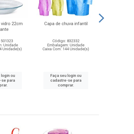
 vidro 22cm
Capa de chuva infantil
Jg prato fun
ante
diam
 501323
Código: 832332
Código:
: Unidade
Embalagem: Unidade
Embalagem
4 Unidade(s)
Caixa Com: 144 Unidade(s)
Caixa Com: 6
 login ou
Faça seu login ou
Faça seu 
-se para
cadastre-se para
cadastre
rar.
comprar.
comp