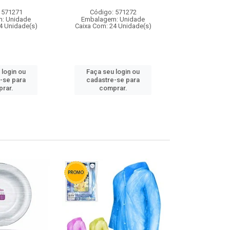
 571271
Código: 571272
Código:
: Unidade
Embalagem: Unidade
Embalagem
4 Unidade(s)
Caixa Com: 24 Unidade(s)
Caixa Com: 4
 login ou
Faça seu login ou
Faça seu 
-se para
cadastre-se para
cadastre
rar.
comprar.
comp