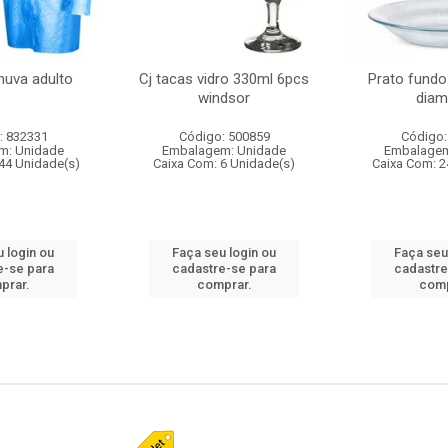
huva adulto
Cj tacas vidro 330ml 6pcs
Prato fundo
windsor
diam
: 832331
Código: 500859
Código:
m: Unidade
Embalagem: Unidade
Embalagem
44 Unidade(s)
Caixa Com: 6 Unidade(s)
Caixa Com: 2
 login ou
Faça seu login ou
Faça seu
e-se para
cadastre-se para
cadastre
prar.
comprar.
comp