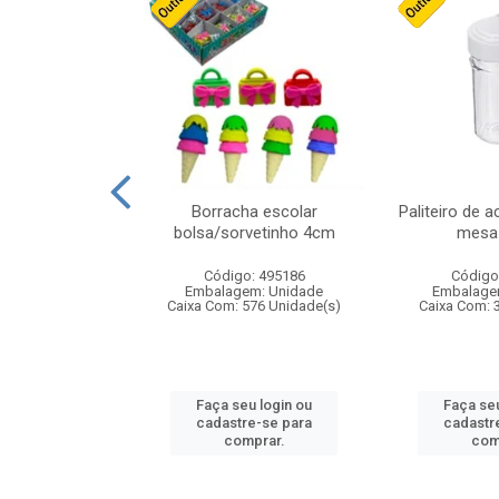
stico n.4 12cm
Borracha escolar
Paliteiro de a
bolsa/sorvetinho 4cm
mesa 
: 940550
Código: 495186
Código
m: Unidade
Embalagem: Unidade
Embalage
24 Unidade(s)
Caixa Com: 576 Unidade(s)
Caixa Com: 
u login ou
Faça seu login ou
Faça seu
e-se para
cadastre-se para
cadastr
prar.
comprar.
com