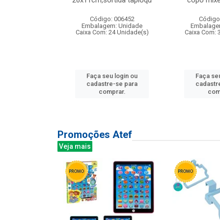
irios
26x11cm,sortida tapioqu
copo mixe
: 135177
Código: 006452
Código
m: Unidade
Embalagem: Unidade
Embalage
12 Unidade(s)
Caixa Com: 24 Unidade(s)
Caixa Com: 
u login ou
Faça seu login ou
Faça seu
e-se para
cadastre-se para
cadastr
prar.
comprar.
com
Promoções Atef
Veja mais