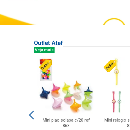
Outlet Atef
Veja mais
last c/div
Mini piao solapa c/20 ref
Mini relogio 
m ursinhos sor
863
8