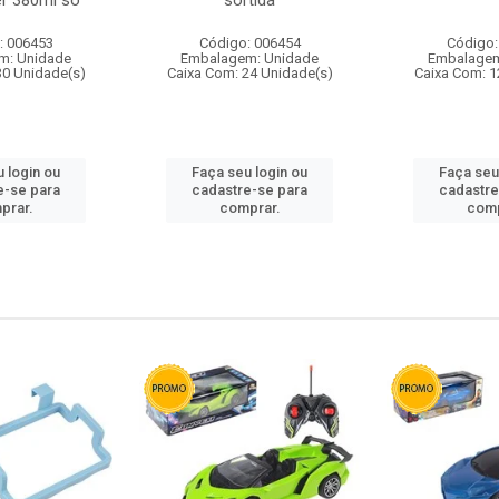
r 380ml so
sortida
: 006453
Código: 006454
Código:
m: Unidade
Embalagem: Unidade
Embalagem
30 Unidade(s)
Caixa Com: 24 Unidade(s)
Caixa Com: 1
 login ou
Faça seu login ou
Faça seu
e-se para
cadastre-se para
cadastre
prar.
comprar.
comp