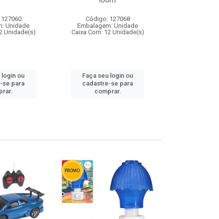
loom
 127060
Código: 127068
Código:
: Unidade
Embalagem: Unidade
Embalagem
2 Unidade(s)
Caixa Com: 12 Unidade(s)
Caixa Com: 1
 login ou
Faça seu login ou
Faça seu 
-se para
cadastre-se para
cadastre
rar.
comprar.
comp