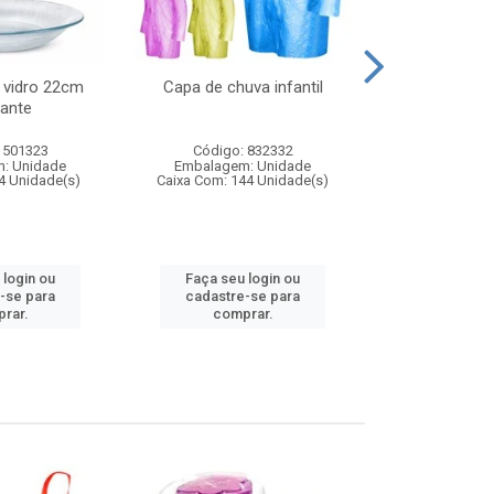
 vidro 22cm
Capa de chuva infantil
Jg prato fun
ante
diam
 501323
Código: 832332
Código:
: Unidade
Embalagem: Unidade
Embalagem
4 Unidade(s)
Caixa Com: 144 Unidade(s)
Caixa Com: 6
 login ou
Faça seu login ou
Faça seu 
-se para
cadastre-se para
cadastre
rar.
comprar.
comp