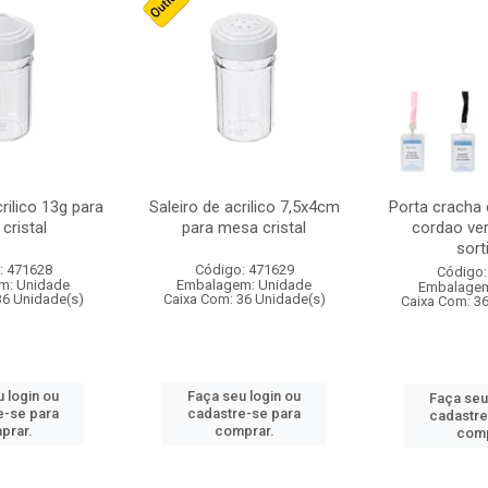
crilico 13g para
Saleiro de acrilico 7,5x4cm
Porta cracha
cristal
para mesa cristal
cordao ver
sort
: 471628
Código: 471629
Código:
m: Unidade
Embalagem: Unidade
Embalagem
36 Unidade(s)
Caixa Com: 36 Unidade(s)
Caixa Com: 3
 login ou
Faça seu login ou
Faça seu
e-se para
cadastre-se para
cadastre
prar.
comprar.
comp