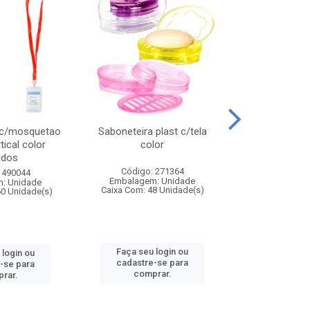
 c/mosquetao
Saboneteira plast c/tela
Prato plas
tical color
color
colo
idos
Código: 271364
Código:
 490044
Embalagem: Unidade
Embalagem
: Unidade
Caixa Com: 48 Unidade(s)
Caixa Com: 4
60 Unidade(s)
Faça seu login ou
Faça seu 
 login ou
cadastre-se para
cadastre
-se para
comprar.
comp
rar.