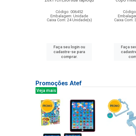
irios
26x11cm,sortida tapioqu
copo mixe
: 135177
Código: 006452
Código
m: Unidade
Embalagem: Unidade
Embalage
12 Unidade(s)
Caixa Com: 24 Unidade(s)
Caixa Com: 
u login ou
Faça seu login ou
Faça seu
e-se para
cadastre-se para
cadastr
prar.
comprar.
com
Promoções Atef
Veja mais