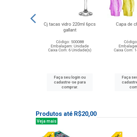
 vidro 23,5cm
Cj tacas vidro 220ml 6pcs
Capa de c
e petala
gallant
: 503788
Código: 500088
Código
m: Unidade
Embalagem: Unidade
Embalage
24 Unidade(s)
Caixa Com: 6 Unidade(s)
Caixa Com: 1
u login ou
Faça seu login ou
Faça seu
e-se para
cadastre-se para
cadastr
prar.
comprar.
com
Produtos até R$20,00
Veja mais