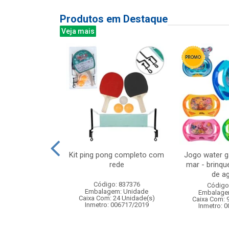
Produtos em Destaque
Veja mais
s com mascara
Kit ping pong completo com
Jogo water 
dardos
rede
mar - brinqu
de ag
: 842310
Código: 837376
Código
m: Unidade
Embalagem: Unidade
Embalage
12 Unidade(s)
Caixa Com: 24 Unidade(s)
Caixa Com: 
005519/2020
Inmetro: 006717/2019
Inmetro: 