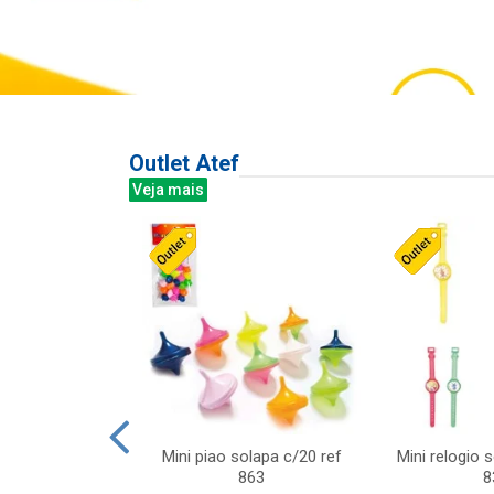
Outlet Atef
Veja mais
last c/div
Mini piao solapa c/20 ref
Mini relogio 
m ursinhos sor
863
8