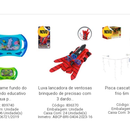
game fundo do
Luva lancadora de ventosas
Pisca cascat
edo educativo
brinquedo de precisao com
frio 6m
ua p...
3 dardo...
Código:
: 839740
Código: 836370
Embalagem
m: Unidade
Embalagem: Unidade
Caixa Com: 3
96 Unidade(s)
Caixa Com: 24 Unidade(s)
006721/2019
Inmetro: ABCP-BRI-0404-2023-16