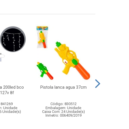
a 200led bco
Pistola lanca agua 37cm
Skate de ded
 127v 8f
infan
 841269
Código: 830512
Código:
: Unidade
Embalagem: Unidade
Embalagem
6 Unidade(s)
Caixa Com: 24 Unidade(s)
Caixa Com: 24
Inmetro: 006409/2019
Inmetro: 0