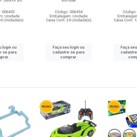
r 380ml so
sortida
: 006453
Código: 006454
Código:
m: Unidade
Embalagem: Unidade
Embalagem
30 Unidade(s)
Caixa Com: 24 Unidade(s)
Caixa Com: 1
 login ou
Faça seu login ou
Faça seu
e-se para
cadastre-se para
cadastre
prar.
comprar.
comp