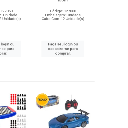
loom
 127060
Código: 127068
Código:
: Unidade
Embalagem: Unidade
Embalagem
2 Unidade(s)
Caixa Com: 12 Unidade(s)
Caixa Com: 1
 login ou
Faça seu login ou
Faça seu 
-se para
cadastre-se para
cadastre
rar.
comprar.
comp