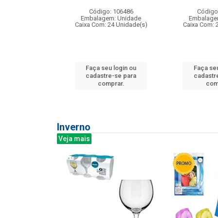
: 275814
Código: 106486
Código
m: Unidade
Embalagem: Unidade
Embalage
240 Unidade(s)
Caixa Com: 24 Unidade(s)
Caixa Com: 
u login ou
Faça seu login ou
Faça seu
e-se para
cadastre-se para
cadastr
prar.
comprar.
com
Inverno
Veja mais