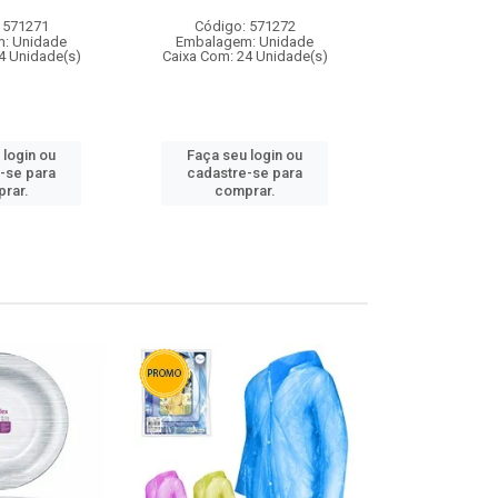
 571271
Código: 571272
Código:
: Unidade
Embalagem: Unidade
Embalagem
4 Unidade(s)
Caixa Com: 24 Unidade(s)
Caixa Com: 4
 login ou
Faça seu login ou
Faça seu 
-se para
cadastre-se para
cadastre
rar.
comprar.
comp