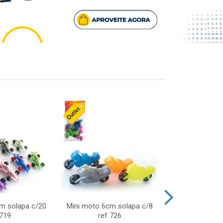
cm solapa c/20
Mini moto 6cm solapa c/8
Giro helice so
 719
ref 726
75