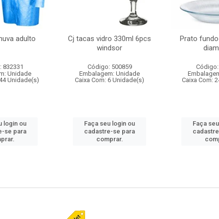
huva adulto
Cj tacas vidro 330ml 6pcs
Prato fundo
windsor
diam
: 832331
Código: 500859
Código:
m: Unidade
Embalagem: Unidade
Embalagem
44 Unidade(s)
Caixa Com: 6 Unidade(s)
Caixa Com: 2
 login ou
Faça seu login ou
Faça seu
e-se para
cadastre-se para
cadastre
prar.
comprar.
comp