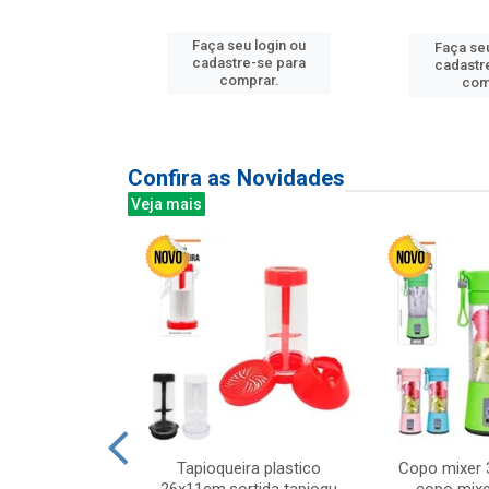
u login ou
Faça seu login ou
Faça seu
e-se para
cadastre-se para
cadastr
prar.
comprar.
com
Confira as Novidades
Veja mais
mesa cer 18cm
Tapioqueira plastico
Copo mixer 