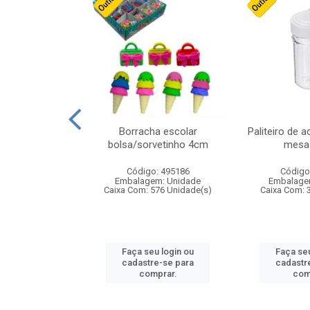
stico n.4 12cm
Borracha escolar
Paliteiro de a
bolsa/sorvetinho 4cm
mesa 
: 940550
Código: 495186
Código
m: Unidade
Embalagem: Unidade
Embalage
24 Unidade(s)
Caixa Com: 576 Unidade(s)
Caixa Com: 
u login ou
Faça seu login ou
Faça seu
e-se para
cadastre-se para
cadastr
prar.
comprar.
com