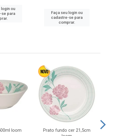
 login ou
Faça seu login ou
Faça seu 
-se para
cadastre-se para
cadastre
rar.
comprar.
comp
 500ml loom
Prato fundo cer 21,5cm
Prato raso c