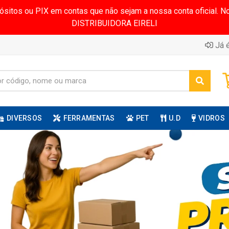
pósitos ou PIX em contas que não sejam a nossa conta oficial.
DISTRIBUIDORA EIRELI
Já é
DIVERSOS
FERRAMENTAS
PET
U.D
VIDROS