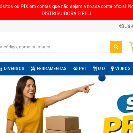
pósitos ou PIX em contas que não sejam a nossa conta oficial.
DISTRIBUIDORA EIRELI
Já é
DIVERSOS
FERRAMENTAS
PET
U.D
VIDROS