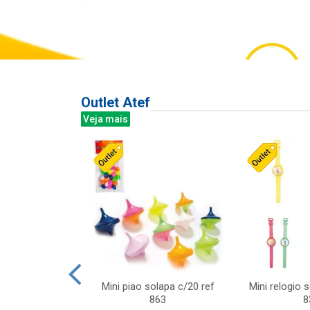
Outlet Atef
Veja mais
last c/div
Mini piao solapa c/20 ref
Mini relogio 
m ursinhos sor
863
8