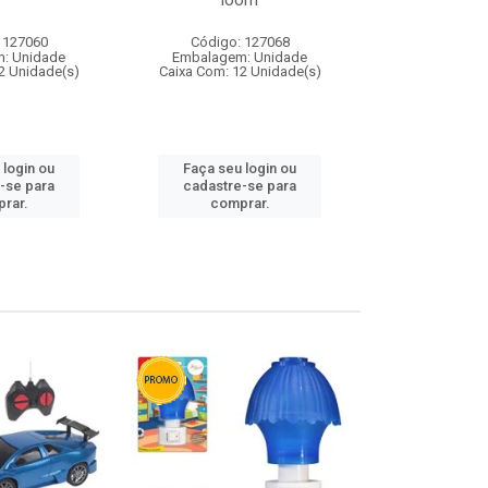
loom
 127060
Código: 127068
Código:
: Unidade
Embalagem: Unidade
Embalagem
2 Unidade(s)
Caixa Com: 12 Unidade(s)
Caixa Com: 1
 login ou
Faça seu login ou
Faça seu 
-se para
cadastre-se para
cadastre
rar.
comprar.
comp