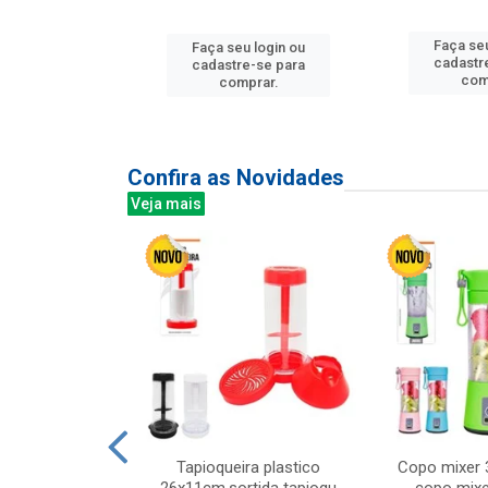
u login ou
Faça seu
Faça seu login ou
e-se para
cadastr
cadastre-se para
prar.
com
comprar.
Confira as Novidades
Veja mais
mesa cer 18cm
Tapioqueira plastico
Copo mixer 