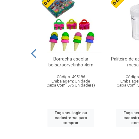
stico n.4 12cm
Borracha escolar
Paliteiro de a
bolsa/sorvetinho 4cm
mesa 
: 940550
Código: 495186
Código
m: Unidade
Embalagem: Unidade
Embalage
24 Unidade(s)
Caixa Com: 576 Unidade(s)
Caixa Com: 
u login ou
Faça seu login ou
Faça seu
e-se para
cadastre-se para
cadastr
prar.
comprar.
com