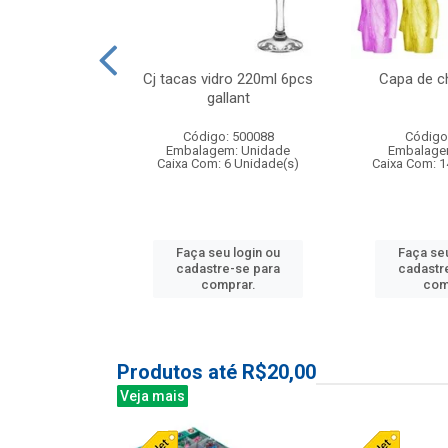
o raso 25,5cm
Cj tacas vidro 220ml 6pcs
Capa de c
e petala
gallant
: 503787
Código: 500088
Código
m: Unidade
Embalagem: Unidade
Embalage
24 Unidade(s)
Caixa Com: 6 Unidade(s)
Caixa Com: 1
u login ou
Faça seu login ou
Faça seu
e-se para
cadastre-se para
cadastr
prar.
comprar.
com
Produtos até R$20,00
Veja mais