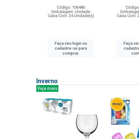
: 275814
Código: 106486
Código
m: Unidade
Embalagem: Unidade
Embalage
240 Unidade(s)
Caixa Com: 24 Unidade(s)
Caixa Com: 
u login ou
Faça seu login ou
Faça seu
e-se para
cadastre-se para
cadastr
prar.
comprar.
com
Inverno
Veja mais