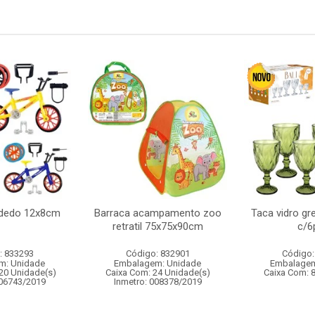
e dedo 12x8cm
Barraca acampamento zoo
Taca vidro gr
retratil 75x75x90cm
c/6
: 833293
Código: 832901
Código:
m: Unidade
Embalagem: Unidade
Embalagem
20 Unidade(s)
Caixa Com: 24 Unidade(s)
Caixa Com: 
006743/2019
Inmetro: 008378/2019