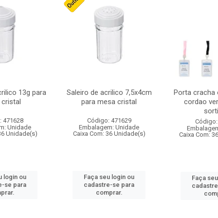
crilico 13g para
Saleiro de acrilico 7,5x4cm
Porta cracha
cristal
para mesa cristal
cordao ver
sort
: 471628
Código: 471629
Código:
m: Unidade
Embalagem: Unidade
Embalagem
36 Unidade(s)
Caixa Com: 36 Unidade(s)
Caixa Com: 3
 login ou
Faça seu login ou
Faça seu
e-se para
cadastre-se para
cadastre
prar.
comprar.
comp