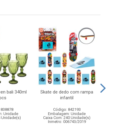
een bali 340ml
Skate de dedo com rampa
Boneca joyce 
pcs
infantil
- boneca in
vestido 
 838878
Código: 842193
Código:
: Unidade
Embalagem: Unidade
Embalagem
8 Unidade(s)
Caixa Com: 240 Unidade(s)
Caixa Com: 6
Inmetro: 006743/2019
Inmetro: 1243