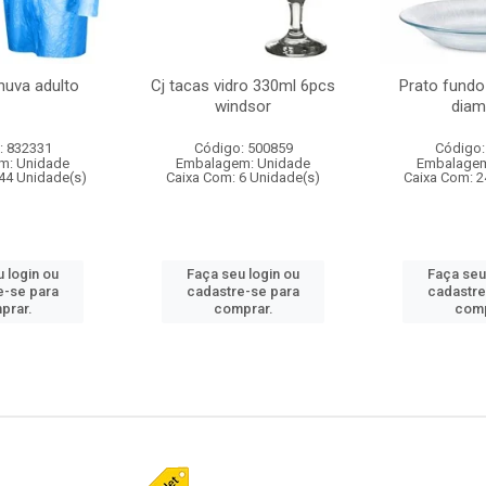
huva adulto
Cj tacas vidro 330ml 6pcs
Prato fundo
windsor
diam
: 832331
Código: 500859
Código:
m: Unidade
Embalagem: Unidade
Embalagem
44 Unidade(s)
Caixa Com: 6 Unidade(s)
Caixa Com: 2
 login ou
Faça seu login ou
Faça seu
e-se para
cadastre-se para
cadastre
prar.
comprar.
comp