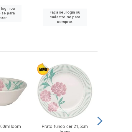
 login ou
Faça seu login ou
Faça seu 
-se para
cadastre-se para
cadastre
rar.
comprar.
comp
 500ml loom
Prato fundo cer 21,5cm
Prato raso c