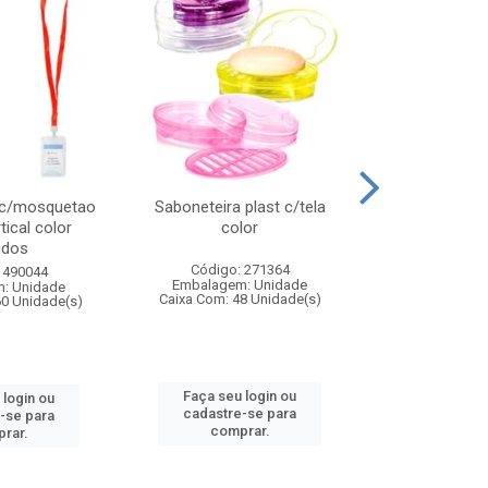
 c/mosquetao
Saboneteira plast c/tela
Prato plas
tical color
color
colo
idos
Código: 271364
Código:
 490044
Embalagem: Unidade
Embalagem
: Unidade
Caixa Com: 48 Unidade(s)
Caixa Com: 4
60 Unidade(s)
Faça seu login ou
Faça seu 
 login ou
cadastre-se para
cadastre
-se para
comprar.
comp
rar.