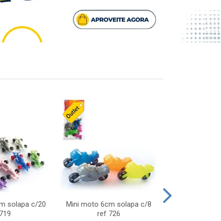
cm solapa c/20
Mini moto 6cm solapa c/8
Giro helice so
 719
ref 726
75