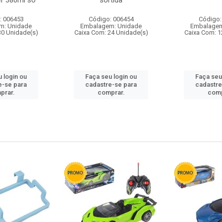
r 380ml so
sortida
: 006453
Código: 006454
Código:
m: Unidade
Embalagem: Unidade
Embalagem
30 Unidade(s)
Caixa Com: 24 Unidade(s)
Caixa Com: 1
 login ou
Faça seu login ou
Faça seu
e-se para
cadastre-se para
cadastre
prar.
comprar.
comp