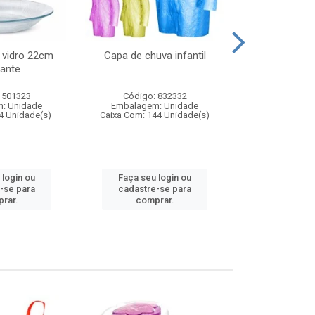
 vidro 22cm
Capa de chuva infantil
Jg prato fun
ante
diam
 501323
Código: 832332
Código:
: Unidade
Embalagem: Unidade
Embalagem
4 Unidade(s)
Caixa Com: 144 Unidade(s)
Caixa Com: 6
 login ou
Faça seu login ou
Faça seu 
-se para
cadastre-se para
cadastre
rar.
comprar.
comp