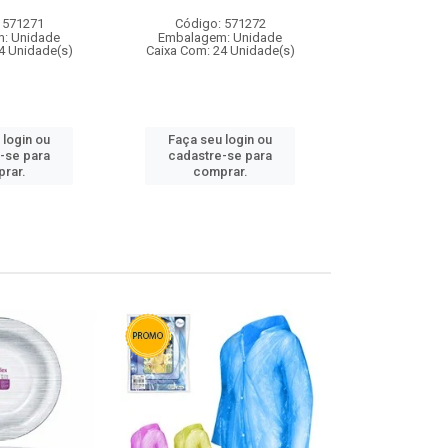
 571271
Código: 571272
Código:
: Unidade
Embalagem: Unidade
Embalagem
4 Unidade(s)
Caixa Com: 24 Unidade(s)
Caixa Com: 4
 login ou
Faça seu login ou
Faça seu 
-se para
cadastre-se para
cadastre
rar.
comprar.
comp