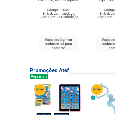
irios
26x11cm,sortida tapioqu
copo mixe
: 135177
Código: 006452
Código
m: Unidade
Embalagem: Unidade
Embalage
12 Unidade(s)
Caixa Com: 24 Unidade(s)
Caixa Com: 
u login ou
Faça seu login ou
Faça seu
e-se para
cadastre-se para
cadastr
prar.
comprar.
com
Promoções Atef
Veja mais