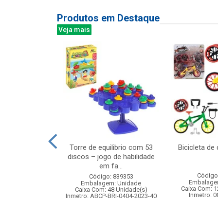
Produtos em Destaque
Veja mais
rodas com luz
Torre de equilibrio com 53
Bicicleta d
l girl
discos – jogo de habilidade
em fa...
: 834897
Código
Código: 839353
m: Unidade
Embalage
Embalagem: Unidade
 6 Unidade(s)
Caixa Com: 1
Caixa Com: 48 Unidade(s)
007551/2019
Inmetro: 
Inmetro: ABCP-BRI-0404-2023-40