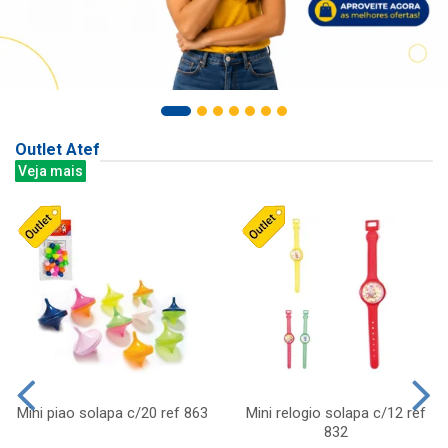
Outlet Atef
Veja mais
Mini piao solapa c/20 ref 863
Mini relogio solapa c/12 ref
832