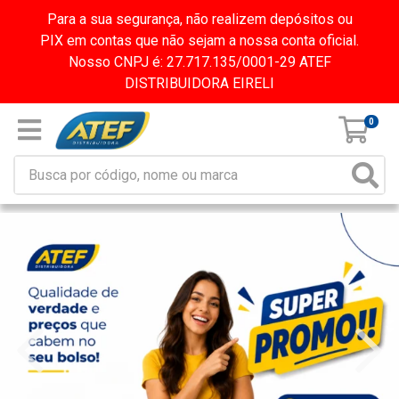
Para a sua segurança, não realizem depósitos ou
PIX em contas que não sejam a nossa conta oficial.
Nosso CNPJ é: 27.717.135/0001-29 ATEF
DISTRIBUIDORA EIRELI
0