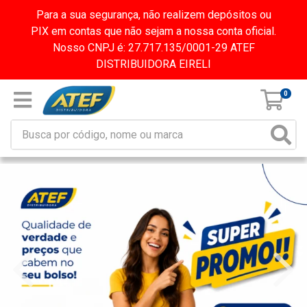
Para a sua segurança, não realizem depósitos ou
PIX em contas que não sejam a nossa conta oficial.
Nosso CNPJ é: 27.717.135/0001-29 ATEF
DISTRIBUIDORA EIRELI
0