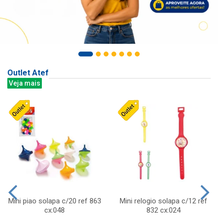
Outlet Atef
Veja mais
Mini piao solapa c/20 ref 863
Mini relogio solapa c/12 ref
cx:048
832 cx:024